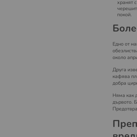
хранят 
черешит
покой.
Боле
Едно от н
обезлиств
около апри
Друга изв
кафява пл
добра цир
Няма как 
дървото. Б
Предотвра
Преп
вред