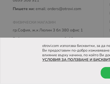
0899 308 921
Пишете ни:
email:
orders@otrovi.com
ФИЗИЧЕСКИ МАГАЗИН
гр.София, ж.к Люлин 3 бл 380 офис 1
Работно време: пон - петък 9-18 часа
otrovi.com използва бисквитки, за да
Ви предоставим по-добро изживяване 
влияние върху начина, по който Ви до
УСЛОВИЯ ЗА ПОЛЗВАНЕ И БИСКВИ
© 2026 Otrovi.com. Всички права запазени ™ |
Карта на са