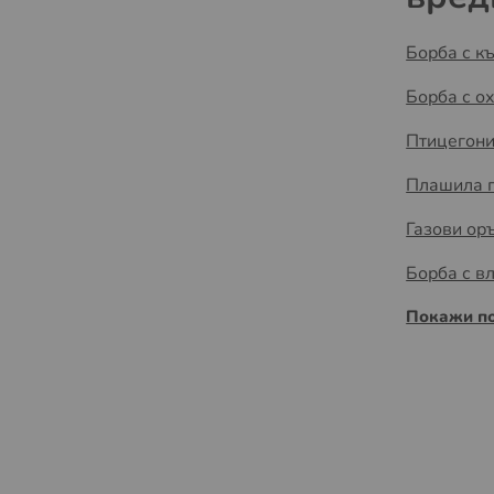
Борба с к
Борба с о
Птицегон
Плашила п
Газови ор
Борба с в
Покажи п