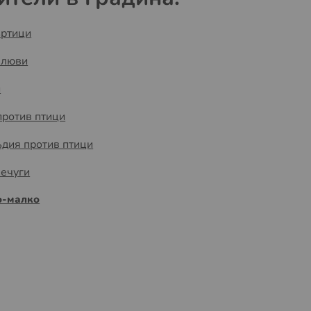
ъртици
хлюви
и
ротив птици
ъдия против птици
лечуги
о-малко