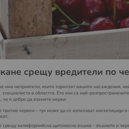
кане срещу вредители по ч
 че има неприятели, които тормозят вашите насаждения, на
 специалисти в областта. Ето кои са най-разпространените 
, че е добре да вземете мерки:
е против червеи – тук може да се използват инсектициди в
ват;
е срещу калифорнийска щитоносна въшка – въшките и чере