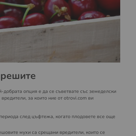
ерешите
й-добрата опция е да се съветвате със земеделски
вредители, за които ние от otrovi.com ви
 периода след цъфтежа, когато плодовете все още
шовите мухи са срещани вредители, които се