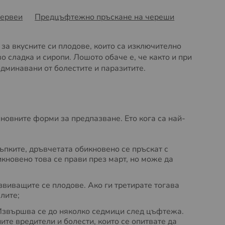
червеи
Предцъфтежно пръскане на череши
за вкусните си плодове, които са изключително
 сладка и сиропи. Лошото обаче е, че както и при
подминавани от болестите и паразитите.
сновните форми за предпазване. Ето кога са най-
ъпките, дръвчетата обикновено се пръскат с
икновено това се прави през март, но може да
звиващите се плодове. Ако ги третирате тогава
лите;
 Извършва се до няколко седмици след цъфтежа.
те вредители и болести, които се опитвате да