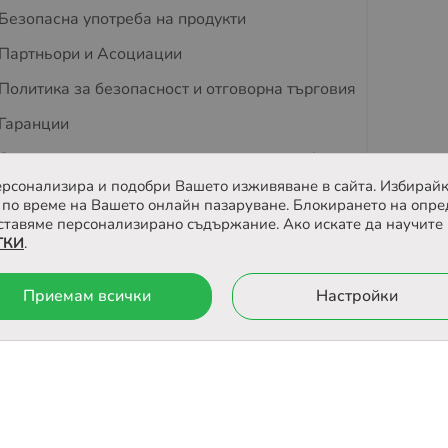
Безопасна употреба на продукти
Партньори и Асоциации
Политика за безопасност и отговорна търговия
Гаранции
Съвети за защита на деца и домашни любимци
 персонализира и подобри Вашето изживяване в сайта. Избирайк
Отзиви
по време на Вашето онлайн пазаруване. Блокирането на опре
ставяме персонализирано съдържание. Ако искате да научите 
ТКИ
.
йта
Онлайн магазин от
Приемам всички
Настройки