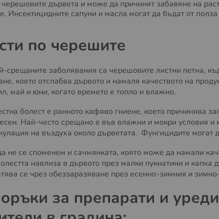
с черешовите дървета и може да причинят забавяне на раст
е. Инсектицидните сапуни и масла могат да бъдат от полза
сти по черешите
ай-срещаните заболявания са черешовите листни петна, къ
ане, което отслабва дървото и намаля качеството на проду
л, май и юни, когато времето е топло и влажно.
естна болест е ранното кафяво гниене, което причинява за
есен. Най-често срещано е във влажни и мокри условия и
кулация на въздуха около дърветата. Фунгицидите могат д
да не се споменем и сачмянката, която може да намали кач
олестта навлиза в дървото през малки пукнатини и капка д
тява се чрез обеззаразяване през есенно-зимния и зимно
оръки за препарати и уреди
ители в градина: