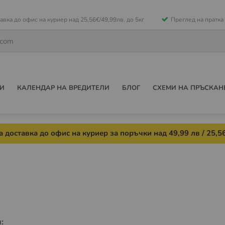
е
авка до офис на куриер над 25,56€/49,99лв. до 5кг
Преглед на пратка
ето
И
КАЛЕНДАР НА ВРЕДИТЕЛИ
БЛОГ
СХЕМИ НА ПРЪСКАН
 доставка до офис на куриер за поръчки над 49,99 лв / 25,56
: