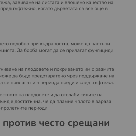
ежа, завиване на листата и влошено качество на
 предцъфтежно, когато дърветата са все още в
дето подобно при къдравостта, може да настъпи
кцията. За борба могат да се прилагат фунгициди
гниване на плодовете и покриването им с размита
 може да бъде предотвратено чрез поддържане на
а се прилагат и в периода преди и след цъфтежа.
еството на плодовете и да отслаби силите на
ъжд е достатъчна, че да пламне чялото в зараза.
-пролетните периоди.
 против често срещани