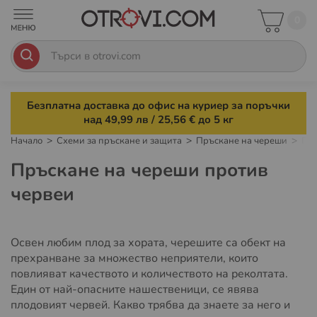
0
Безплатна доставка до офис на куриер за поръчки
над 49,99 лв / 25,56 € до 5 кг
Начало
Схеми за пръскане и защита
Пръскане на череши
Пръ
Пръскане на череши против
червеи
Освен любим плод за хората, черешите са обект на
прехранване за множество неприятели, които
повлияват качеството и количеството на реколтата.
Един от най-опасните нашественици, се явява
плодовият червей. Какво трябва да знаете за него и