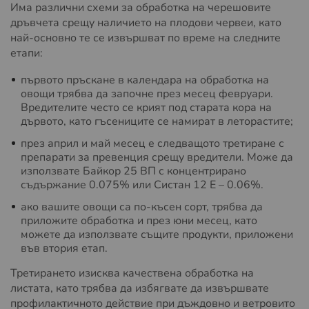
Има различни схеми за обработка на черешовите
дръвчета срещу наличието на плодови червеи, като
най-основно те се извършват по време на следните
етапи:
първото пръскане в календара на обработка на
овощи трябва да започне през месец февруари.
Вредителите често се крият под старата кора на
дървото, като гъсениците се намират в леторастите;
през април и май месец е следващото третиране с
препарати за превенция срещу вредители. Може да
използвате Байкор 25 ВП с концентрирано
съдържание 0.075% или Систан 12 Е – 0.06%.
ако вашите овощи са по-късен сорт, трябва да
приложите обработка и през юни месец, като
можете да използвате същите продукти, приложени
във втория етап.
Третирането изисква качествена обработка на
листата, като трябва да избягвате да извършвате
профилактичното действие при дъждовно и ветровито