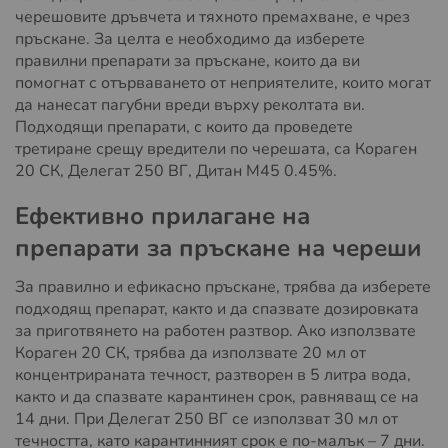
черешовите дръвчета и тяхното премахване, е чрез
пръскане. За целта е необходимо да изберете
правилни препарати за пръскане, които да ви
помогнат с отърваването от неприятелите, които могат
да нанесат пагубни вреди върху реколтата ви.
Подходящи препарати, с които да проведете
третиране срещу вредители по черешата, са Кораген
20 СК, Делегат 250 ВГ, Дитан М45 0.45%.
Ефективно прилагане на
препарати за пръскане на череши
За правилно и ефикасно пръскане, трябва да изберете
подходящ препарат, както и да спазвате дозировката
за приготвянето на работен разтвор. Ако използвате
Кораген 20 СК, трябва да използвате 20 мл от
концентрираната течност, разтворен в 5 литра вода,
както и да спазвате карантинен срок, равняващ се на
14 дни. При Делегат 250 ВГ се използват 30 мл от
течността, като карантинният срок е по-малък – 7 дни.