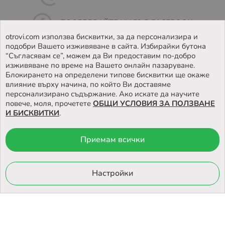
ПОСЛЕДВАЙТЕ НИ ВЪВ
FACEBOOK
otrovi.com използва бисквитки, за да персонализира и
подобри Вашето изживяване в сайта. Избирайки бутона
НАМЕРЕТЕ
НАШИЯТ МАГАЗИН
“Съгласявам се”, можем да Ви предоставим по-добро
изживяване по време на Вашето онлайн пазаруване.
Блокирането на определени типове бисквитки ще окаже
влияние върху начина, по който Ви доставяме
персонализирано съдържание. Ако искате да научите
повече, моля, прочетете
ОБЩИ УСЛОВИЯ ЗА ПОЛЗВАНЕ
И БИСКВИТКИ
.
Приемам всички
© 2026 Otrovi.com. Всички права запазени ™ |
Карта на сайта
Онлайн магазин
Настройки
от