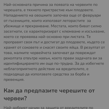
Най-основната причина за появата на червеите по
черешата, е тяхното пристрастие към плодовете.
Нападението на овошките започва още от февруари
от гъсениците, които използват леторастите за
убежище и прехранване. Местата, които биват силно
засегнати, се характеризират с клюмване и изсъхване,
което се проявява най-основно при листата. Те
проправят своя път и достигат до плодовете, където се
хранят от соковете и снасят своите яйца. В резултат от
това, малките червейчета започват да повреждат
реколтата отвътре навън, което прави задачата ви за
идентифицирането им още по-трудна. За да избегнете
неблагоприятното действие на вредителите, е
подходящо да използвате средства за борба и
превенция.
Как да предпазите черешите от
червеи?
Най-добрият начин за защита от вредителите по