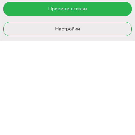
Приемам всички
© 2026 Otrovi.com. Всички права запазени ™ |
Карта на сайта
Онлайн магазин
Настройки
от