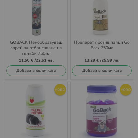
GOBACK Пенообразуващ
Препарат против паяци Go
спрей за отблъскване на
Back 750мл
гълъби 750мл
11,56 €
/
22,61 лв.
13,29 €
/
25,99 лв.
Добави в количката
Добави в количката
НОВО
НОВО