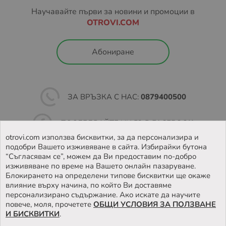
Научавайте първи за новини и промоции в
OTROVI.COM
Абониране
ЗА ВРЪЗКА С НАС:
0879400500
ПОСЛЕДВАЙТЕ НИ ВЪВ
FACEBOOK
otrovi.com използва бисквитки, за да персонализира и
подобри Вашето изживяване в сайта. Избирайки бутона
НАМЕРЕТЕ
НАШИЯТ МАГАЗИН
“Съгласявам се”, можем да Ви предоставим по-добро
изживяване по време на Вашето онлайн пазаруване.
Блокирането на определени типове бисквитки ще окаже
влияние върху начина, по който Ви доставяме
персонализирано съдържание. Ако искате да научите
повече, моля, прочетете
ОБЩИ УСЛОВИЯ ЗА ПОЛЗВАНЕ
И БИСКВИТКИ
.