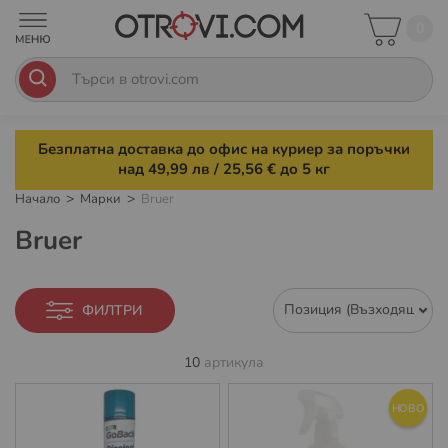
0
Безплатна доставка до офис на куриер за поръчки
над 49,99 лв / 25,56 € до 5 кг
Начало
Марки
Bruer
Bruer
ФИЛТРИ
10
артикула
НОВО