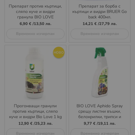
Препарат против къртици,
Препарат за борба с
сляпо куче и видри
къртици и видри BRUER Go
гранула BIO LOVE
back 400мл.
6,90 €
/
13,50 лв.
14,21 €
/
27,79 лв.
Временно изчерпан
Временно изчерпан
НОВО
Прогонващи гранули
BIO LOVE Aphido Spray
против къртици, сляпо
срещу листни въшки,
куче и видри Bio Love 1 kg
белокрилки, трипси и
щитовки 750 ml
12,90 €
/
25,23 лв.
9,77 €
/
19,11 лв.
Временно изчерпан
Временно изчерпан