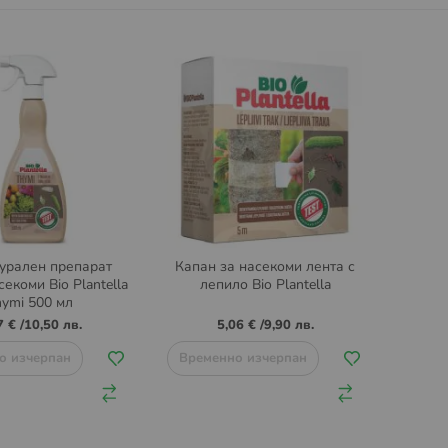
урален препарат
Капан за насекоми лента с
екоми Bio Plantella
лепило Bio Plantella
hymi 500 мл
7 €
/
10,50 лв.
5,06 €
/
9,90 лв.
о изчерпан
Временно изчерпан