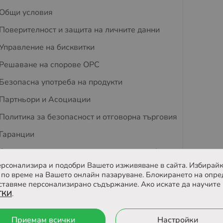
Общи условия
Поверителност и защита на личните данни
Управление на бисквитки
Решаване на спорове OPC
Безопасна употреба на продукти
Партньори и Асоциации
Политика за безопасност и отговорна търговия
Гаранции
Съвети за защита на деца и домашни любимци
 персонализира и подобри Вашето изживяване в сайта. Избирайк
Отзиви
по време на Вашето онлайн пазаруване. Блокирането на опре
ставяме персонализирано съдържание. Ако искате да научите 
ТКИ
.
йта
Онлайн магазин от
Приемам всички
Настройки