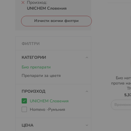
Произход
UNICHEM Словения
Изчисти всички филтри
ФИЛТРИ
КАТЕГОРИИ
Био препарати
Препарати за цветя
Био нат
против нас
T
ПРОИЗХОД
5,3
UNICHEM Словения
Временн
Homevo -Румъния
ЦЕНА