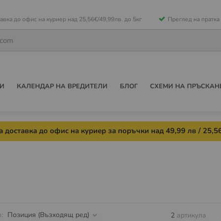
е
авка до офис на куриер над 25,56€/49,99лв. до 5кг
Преглед на пратка
ето
И
КАЛЕНДАР НА ВРЕДИТЕЛИ
БЛОГ
СХЕМИ НА ПРЪСКАН
 доставка до офис на куриер за поръчки над 49,99 лв / 25,56
о
2
артикула