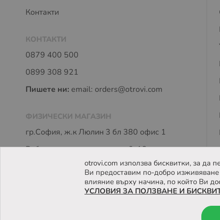
Контакти
КОНТАКТИ
0879 400 500
0899 308 921
Пишете ни:
email:
orders@otrovi.com
ФИЗИЧЕСКИ МАГАЗИН
гр.София, ж.к Люлин 3 бл 380 офис 1
Работно време: пон - петък 9-18 часа
otrovi.com използва бисквитки, за да
Ви предоставим по-добро изживяване 
влияние върху начина, по който Ви до
УСЛОВИЯ ЗА ПОЛЗВАНЕ И БИСКВИ
© 2026 Otrovi.com. Всички права запазени ™ |
Карта на са