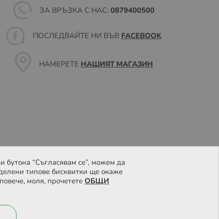
ЗА ВРЪЗКА С НАС:
0879400500
ПОСЛЕДВАЙТЕ НИ ВЪВ
FACEBOOK
НАМЕРЕТЕ
НАШИЯТ МАГАЗИН
и бутона “Съгласявам се”, можем да
делени типове бисквитки ще окаже
повече, моля, прочетете
ОБЩИ