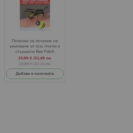
Лепенки за лечение на
ужилване от оси, пчели и
стършели Bee Patch
Промо
10,99 €
/
21,49 лв.
цена
13,86 €
/
27,11 лв.
Добави в количката