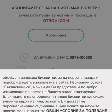
АБОНИРАЙТЕ СЕ ЗА НАШИЯ E-MAIL БЮЛЕТИН
Научавайте първи за новини и промоции в
OTROVI.COM
Абониране
ЗА ВРЪЗКА С НАС:
0879400500
ПОСЛЕДВАЙТЕ НИ ВЪВ
FACEBOOK
otrovi.com използва бисквитки, за да персонализира и
подобри Вашето изживяване в сайта. Избирайки бутона
НАМЕРЕТЕ
НАШИЯТ МАГАЗИН
“Съгласявам се”, можем да Ви предоставим по-добро
изживяване по време на Вашето онлайн пазаруване.
Блокирането на определени типове бисквитки ще окаже
влияние върху начина, по който Ви доставяме
персонализирано съдържание. Ако искате да научите
повече, моля, прочетете
ОБЩИ УСЛОВИЯ ЗА ПОЛЗВАНЕ