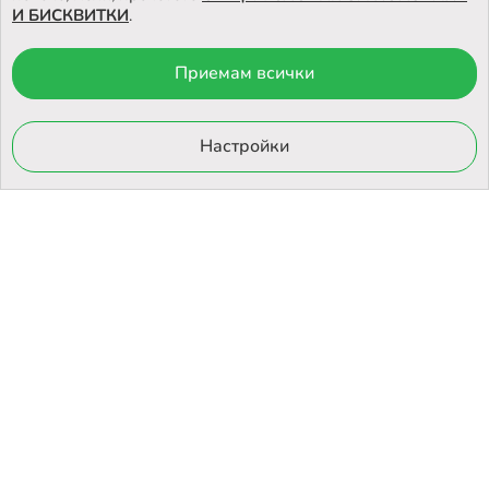
И БИСКВИТКИ
.
Приемам всички
© 2026 Otrovi.com. Всички права запазени ™ |
Карта на сайта
Онлайн магазин
Настройки
от