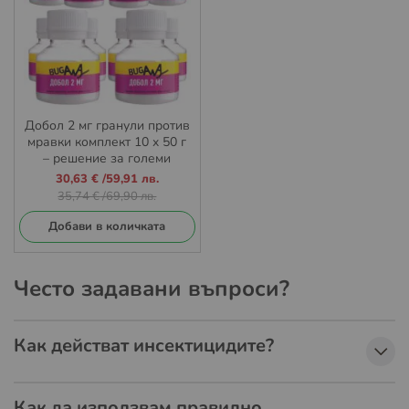
Добол 2 мг гранули против
мравки комплект 10 x 50 г
– решение за големи
площи
Промо
30,63 €
/
59,91 лв.
цена
35,74 €
/
69,90 лв.
Добави в количката
Често задавани въпроси?
Как действат инсектицидите?
Как да използвам правилно