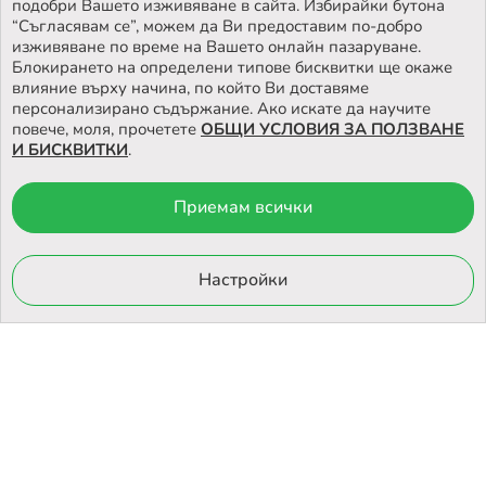
подобри Вашето изживяване в сайта. Избирайки бутона
НАМЕРЕТЕ
НАШИЯТ МАГАЗИН
“Съгласявам се”, можем да Ви предоставим по-добро
изживяване по време на Вашето онлайн пазаруване.
Блокирането на определени типове бисквитки ще окаже
влияние върху начина, по който Ви доставяме
персонализирано съдържание. Ако искате да научите
повече, моля, прочетете
ОБЩИ УСЛОВИЯ ЗА ПОЛЗВАНЕ
И БИСКВИТКИ
.
Приемам всички
© 2026 Otrovi.com. Всички права запазени ™ |
Карта на сайта
Онлайн магазин
Настройки
от