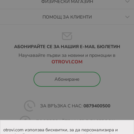
ФИЗИЧЕСКИ МАГАЗИН
ПОМОЩ ЗА КЛИЕНТИ
АБОНИРАЙТЕ СЕ ЗА НАШИЯ E-MAIL БЮЛЕТИН
Научавайте първи за новини и промоции в
OTROVI.COM
Абониране
ЗА ВРЪЗКА С НАС:
0879400500
ПОСЛЕДВАЙТЕ НИ ВЪВ
FACEBOOK
otrovi.com използва бисквитки, за да персонализира и