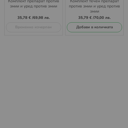
Комплект препарат против
Комплект течен препарат
змии и уред против змии
против змии и уред против
змии
35,78 €
/
69,98 лв.
35,79 €
/
70,00 лв.
Временно изчерпан
Добави в количката