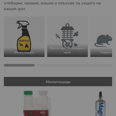
хлебарки, мравки, мишки и плъхове за защита на
вашия дом.
Лампи против комари и
Инсектициди
мухи
Родентиц
Инсектициди