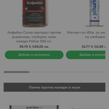
Алфабан Супер препарат против
Магнум гел 40гр. за уни
дървеници, хлебарки, мухи,
на хлебарки
комари PelGar 500 мл.
99,70 €
/
195,00 лв.
16,77 €
/
32,80 лв.
Добави в количката
Добави в количка
Лампи против комари и мухи