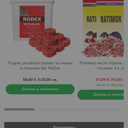
Родекс октаблок отрова за мишки
Ратимор паста отрова за
и плъхове 5кг PelGar
плъхове 3 x 1кг.
Промо
58,80 €
/
115,00 лв.
37,99 €
/
74,30 лв.
цена
44,00 €
/
86,06 лв.
Добави в количката
Добави в количка
Репеленти