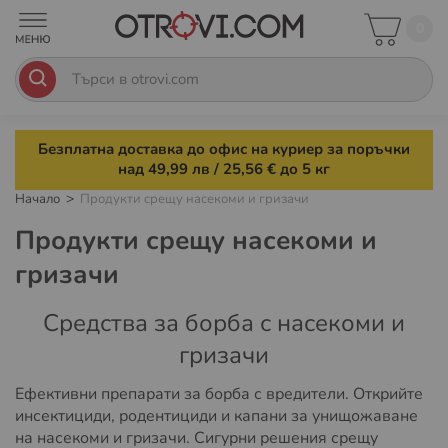
0
Безплатна доставка до офис на куриер за поръчки
над 49,99 лв / 25,56 € до 5 кг
Начало
Продукти срещу насекоми и гризачи
Продукти срещу насекоми и
гризачи
Средства за борба с насекоми и
гризачи
Ефективни препарати за борба с вредители. Открийте
инсектициди, родентициди и капани за унищожаване
на насекоми и гризачи. Сигурни решения срещу