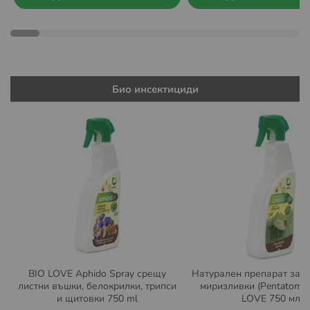
Био инсектициди
BIO LOVE Aphido Spray срещу
Натурален препарат за з
листни въшки, белокрилки, трипси
миризливки (Pentatomid
и щитовки 750 ml
LOVE 750 мл