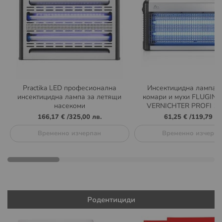
Practika LED професионална
Инсектицидна лампа п
инсектицидна лампа за летящи
комари и мухи FLUGIN
насекоми
VERNICHTER PROFI 15
166,17 €
/
325,00 лв.
61,25 €
/
119,79 лв
Временно изчерпан
Временно изчерпа
Родентициди