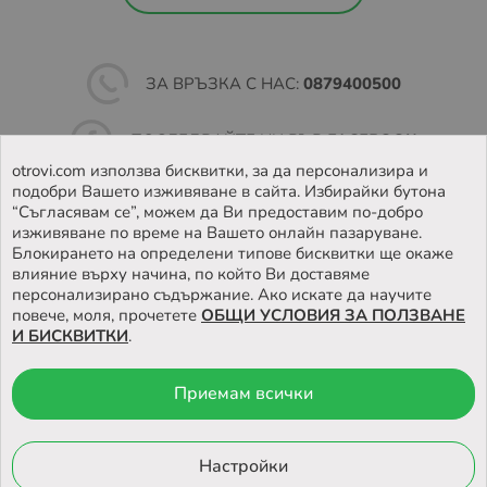
ЗА ВРЪЗКА С НАС:
0879400500
ПОСЛЕДВАЙТЕ НИ ВЪВ
FACEBOOK
otrovi.com използва бисквитки, за да персонализира и
подобри Вашето изживяване в сайта. Избирайки бутона
НАМЕРЕТЕ
НАШИЯТ МАГАЗИН
“Съгласявам се”, можем да Ви предоставим по-добро
изживяване по време на Вашето онлайн пазаруване.
Блокирането на определени типове бисквитки ще окаже
влияние върху начина, по който Ви доставяме
персонализирано съдържание. Ако искате да научите
повече, моля, прочетете
ОБЩИ УСЛОВИЯ ЗА ПОЛЗВАНЕ
И БИСКВИТКИ
.
Приемам всички
© 2026 Otrovi.com. Всички права запазени ™ |
Карта на сайта
Онлайн магазин
Настройки
от