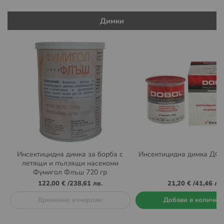
Димки
Инсектицидна димка за борба с
Инсектицидна димка ДО
летящи и пълзящи насекоми
Фумигол Флъш 720 гр
122,00 €
/
238,61 лв.
21,20 €
/
41,46 лв.
Временно изчерпан
Добави в количка