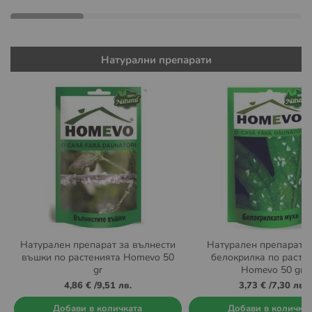
Натурални препарати
Натурален препарат за вълнести
Натурален препарат п
въшки по растенията Homevo 50
белокрилка по расте
gr
Homevo 50 gr
4,86 €
/
9,51 лв.
3,73 €
/
7,30 лв.
Добави в количката
Добави в количка