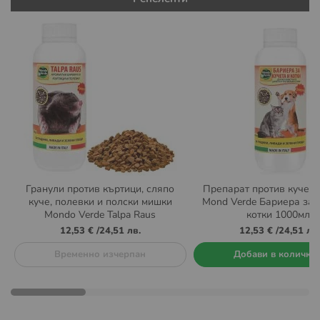
Гранули против къртици, сляпо
Препарат против кучета
куче, полевки и полски мишки
Mond Verde Бариера за 
Mondo Verde Talpa Raus
котки 1000мл.
12,53 €
/
24,51 лв.
12,53 €
/
24,51 лв.
Временно изчерпан
Добави в количка