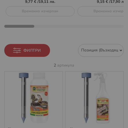
9,77 €
/
19,11 лв.
9,15 €
/
17,90 лв.
Временно изчерпан
Временно изчерпа
ФИЛТРИ
2
артикула