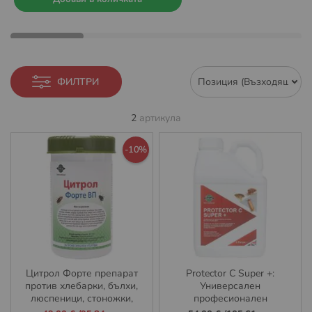
ФИЛТРИ
2
артикула
-10%
Цитрол Форте препарат
Protector C Super +:
против хлебарки, бълхи,
Универсален
люспеници, стоножки,
професионален
скорпиони, ухолазки, мухи
инсектицид с тройно
Промо