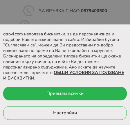
ЗА ВРЪЗКА С НАС:
0879400500
ПОСЛЕДВАЙТЕ НИ ВЪВ
FACEBOOK
otrovi.com използва бисквитки, за да персонализира и
подобри Вашето изживяване в сайта. Избирайки бутона
НАМЕРЕТЕ
НАШИЯТ МАГАЗИН
“Съгласявам се”, можем да Ви предоставим по-добро
изживяване по време на Вашето онлайн пазаруване.
Блокирането на определени типове бисквитки ще окаже
влияние върху начина, по който Ви доставяме
персонализирано съдържание. Ако искате да научите
повече, моля, прочетете
ОБЩИ УСЛОВИЯ ЗА ПОЛЗВАНЕ
И БИСКВИТКИ
.
Приемам всички
© 2026 Otrovi.com. Всички права запазени ™ |
Карта на сайта
Онлайн магазин
Настройки
от