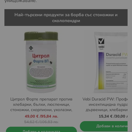
унищожаване.
Най-търсени продукти за борба със стоножки и
сколопендри
Цитрол Форте препарат против
Vebi Duracid PW: Профе
хлебарки, бълхи, люспеници,
инсектицидна пудра 
стоножки, скорпиони, ухолазки,
дървеници, хлебарки, 
мухи и оси 150 гр.
бълхи, оси и кокош
Промо
49,00 €
/
95,84 лв.
15,34 €
/
30,00 лв.
цена
54,62 €
/
106,83 лв.
Добави в количка
Добави в количката