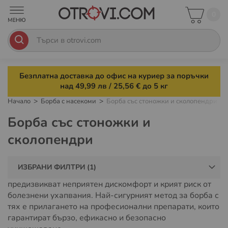
0
Безплатна доставка до офис на куриер за поръчки
над 49,99 лв / 25,56 € до 5 кг
Начало
Борба с насекоми
Борба със стоножки и сколопендри
Борба със стоножки и
сколопендри
Стоножките и сколопендрите могат да се превърнат в
ИЗБРАНИ ФИЛТРИ
сериозен проблем както в дома, така и в двора. Те
предизвикват неприятен дискомфорт и крият риск от
болезнени ухапвания. Най-сигурният метод за борба с
тях е прилагането на професионални препарати, които
гарантират бързо, ефикасно и безопасно