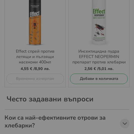
Еffect спрей против
Инсектицидна пудра
летящи и пълзящи
EFFECT NEOPERMIN
насекоми 400мл
препарат против хлебарки
и мравки
4,55 €
/
8,90 лв.
2,56 €
/
5,01 лв.
Временно изчерпан
Добави в количката
Често задавани въпроси
Кои са най-ефективните отрови за
хлебарки?