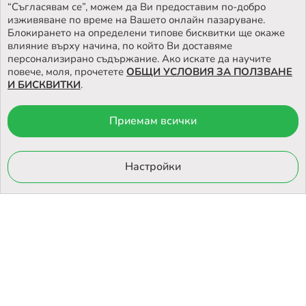
НАМЕРЕТЕ
НАШИЯТ МАГАЗИН
“Съгласявам се”, можем да Ви предоставим по-добро
изживяване по време на Вашето онлайн пазаруване.
Блокирането на определени типове бисквитки ще окаже
влияние върху начина, по който Ви доставяме
персонализирано съдържание. Ако искате да научите
повече, моля, прочетете
ОБЩИ УСЛОВИЯ ЗА ПОЛЗВАНЕ
И БИСКВИТКИ
.
Приемам всички
© 2026 Otrovi.com. Всички права запазени ™ |
Карта на сайта
Онлайн магазин
Настройки
от