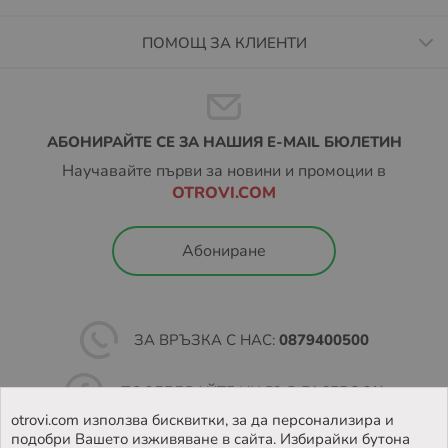
ПОМОЩ ЗА КЛИЕНТИ
АБОНИРАЙТЕ СЕ ЗА НАШИЯ E-MAIL БЮЛЕТИН
Научавайте първи за новини и промоции в
OTROVI.COM
Абониране
ЗА ВРЪЗКА С НАС:
0879400500
ПОСЛЕДВАЙТЕ НИ ВЪВ
FACEBOOK
otrovi.com използва бисквитки, за да персонализира и
подобри Вашето изживяване в сайта. Избирайки бутона