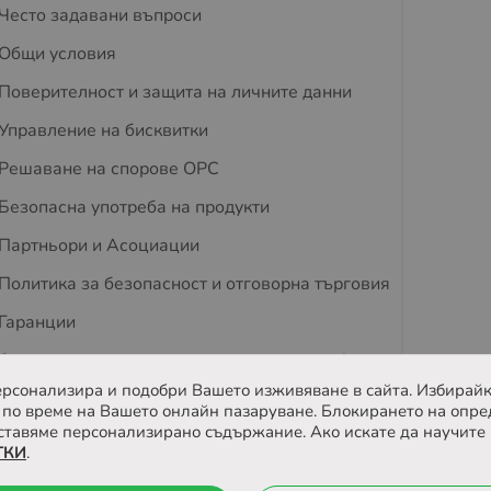
Често задавани въпроси
Общи условия
Поверителност и защита на личните данни
Управление на бисквитки
Решаване на спорове OPC
Безопасна употреба на продукти
Партньори и Асоциации
Политика за безопасност и отговорна търговия
Гаранции
Съвети за защита на деца и домашни любимци
 персонализира и подобри Вашето изживяване в сайта. Избирайк
Отзиви
по време на Вашето онлайн пазаруване. Блокирането на опре
ставяме персонализирано съдържание. Ако искате да научите 
ТКИ
.