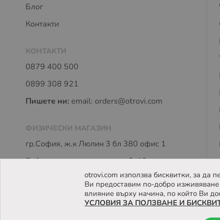
Блог
Контакти
КОНТАКТИ
0879 400 500
0899 308 921
Пишете ни:
email:
orders@otrovi.com
ФИЗИЧЕСКИ МАГАЗИН
гр.София, ж.к Люлин 3 бл 380 офис 1
Работно време: пон - петък 9-18 часа
otrovi.com използва бисквитки, за да
Ви предоставим по-добро изживяване 
влияние върху начина, по който Ви до
УСЛОВИЯ ЗА ПОЛЗВАНЕ И БИСКВИ