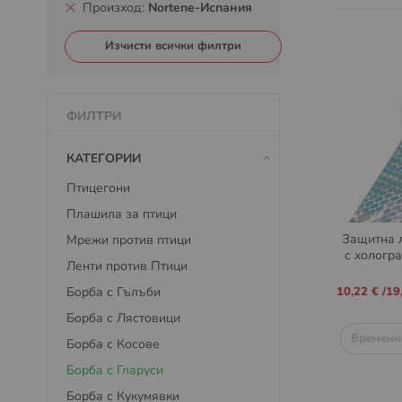
Произход
Nortene-Испания
Изчисти всички филтри
ФИЛТРИ
КАТЕГОРИИ
Птицегони
Плашила за птици
Защитна 
Мрежи против птици
с хологр
Ленти против Птици
Промо
Борба с Гълъби
10,22 €
/
19
цена
Борба с Лястовици
Временн
Борба с Косове
Борба с Гларуси
Борба с Кукумявки