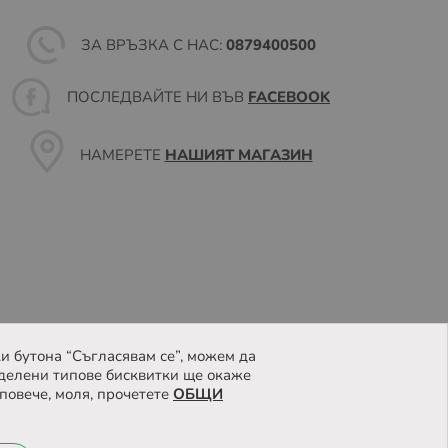
ЗА ВРЪЗКА С НАС:
0879400500
ПОСЛЕДВАЙТЕ НИ ВЪВ
FACEBOOK
НАМЕРЕТЕ
НАШИЯТ МАГАЗИН
и бутона “Съгласявам се”, можем да
делени типове бисквитки ще окаже
повече, моля, прочетете
ОБЩИ