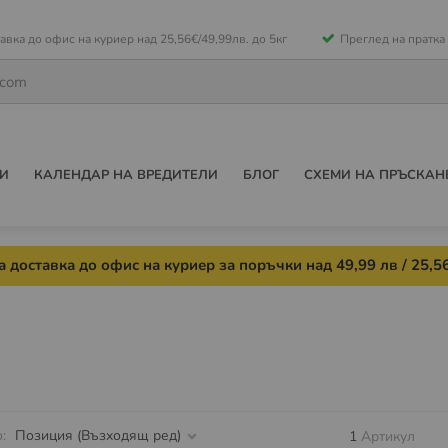
е
авка до офис на куриер над 25,56€/49,99лв. до 5кг
Преглед на пратка
ето
И
КАЛЕНДАР НА ВРЕДИТЕЛИ
БЛОГ
СХЕМИ НА ПРЪСКАН
 доставка до офис на куриер за поръчки над 49,99 лв / 25,56
о
1
Артикул