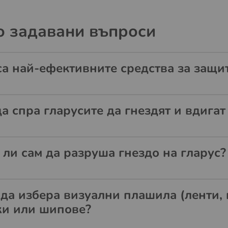
о задавани въпроси
са най-ефективните средства за защит
да спра гларусите да гнездят и вдига
 ли сам да разруша гнездо на гларус?
 да избера визуални плашила (ленти, 
и или шипове?