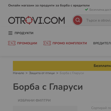
Прескачан
Онлайн магазин за продукти за борба с вредители
Безплатна дост
към
съдържани
Търсене
Търсене
ПРОДУКТИ
ПРОМОЦИИ
ПРОМО КОМПЛЕКТИ
ВРЕДИТЕЛ
Безплатна
Начало
Защита от птици
Борба с Гларуси
Борба с Гларуси
ИЗБРАНИ ФИЛТРИ
Сортирай п