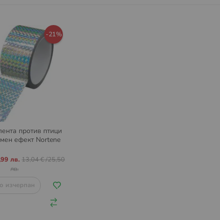
-21%
лента против птици
амен ефект Nortene
,99 лв.
13,04 €
/
25,50
лв.
о изчерпан