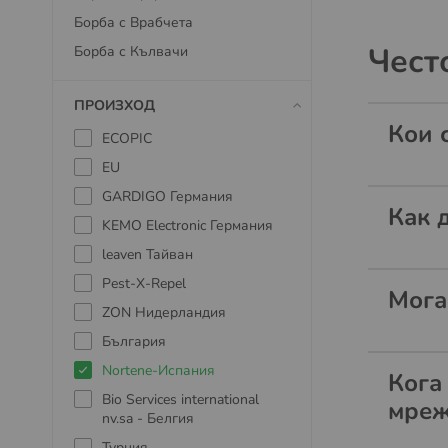
Борба с Врабчета
Чест
Борба с Кълвачи
ПРОИЗХОД
Кои 
ECOPIC
EU
GARDIGO Германия
Как 
KEMO Electronic Германия
leaven Тайван
Pest-X-Repel
Мога
ZON Нидерландия
България
Nortene-Испания
Кога
Bio Services international
мреж
nv.sa - Белгия
Турция