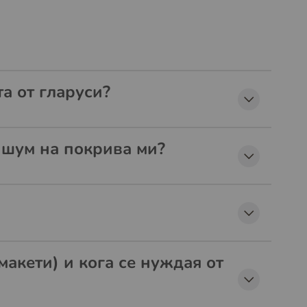
а от гларуси?
т шум на покрива ми?
макети) и кога се нуждая от