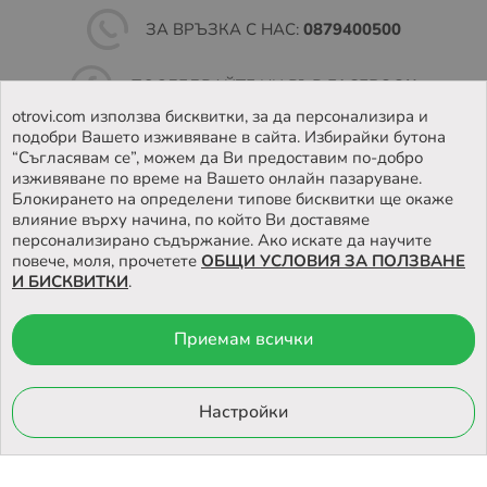
ЗА ВРЪЗКА С НАС:
0879400500
ПОСЛЕДВАЙТЕ НИ ВЪВ
FACEBOOK
otrovi.com използва бисквитки, за да персонализира и
подобри Вашето изживяване в сайта. Избирайки бутона
НАМЕРЕТЕ
НАШИЯТ МАГАЗИН
“Съгласявам се”, можем да Ви предоставим по-добро
изживяване по време на Вашето онлайн пазаруване.
Блокирането на определени типове бисквитки ще окаже
влияние върху начина, по който Ви доставяме
персонализирано съдържание. Ако искате да научите
повече, моля, прочетете
ОБЩИ УСЛОВИЯ ЗА ПОЛЗВАНЕ
И БИСКВИТКИ
.
Приемам всички
© 2026 Otrovi.com. Всички права запазени ™ |
Карта на сайта
Онлайн магазин
Настройки
от