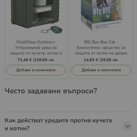
MultiStop Outdoor+
BSI Bye Bye Cat -
Ултразвуков уред за
Екологично средство за
защита от кучета, котки и
защита от котки на двора
диви животни с аларма и
и градината
71,48 €
/
139,80 лв.
14,83 €
/
29,00 лв.
дистанционно управление
Добави в количката
Добави в количката
Често задавани въпроси?
Как действат уредите против кучета
и котки?