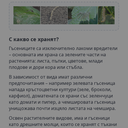
С какво се хранят?
Гъсениците са изключително лакоми вредители
– основната им храна са зелените части на
растенията: листа, пъпки, цветове, млади
плодове и дори кора или стъбла.
В зависимост от вида имат различни
предпочитания – например зелевата гъсеница
напада кръстоцветни култури (зеле, броколи,
карфиол), доматената се храни със зеленчуци
като домати и пипер, а чемшировата гъсеница
унищожава почти изцяло листата на чемшира.
Освен растителните видове, има и гъсеници
като дрешните молци, които се хранят с тъкани