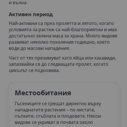
и вълна.
Активен период
Най-активни са през пролетта и лятото, когато
условията за растеж са най-благоприятни и има
достатъчно зелена маса за храна. Много видове
развиват няколко поколения годишно, което
води до масови нападения.
Част от тях презимуват като яйца или какавиди,
запазвайки се до следващата пролет, когато
цикълът се подновява.
Местообитания
Гъсениците се срещат директно върху
нападнатите растения – по листата,
пъпките, стъблата и плодовете. Някои
видове се укриват в почвата около