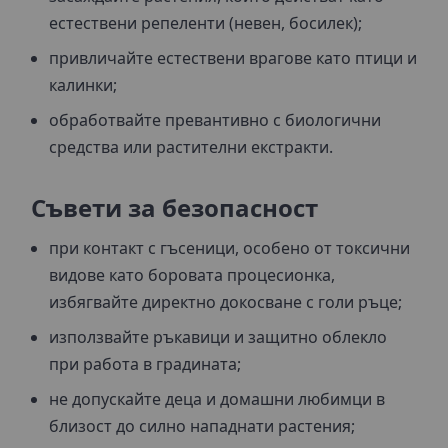
естествени репеленти (невен, босилек);
привличайте естествени врагове като птици и
калинки;
обработвайте превантивно с биологични
средства или растителни екстракти.
Съвети за безопасност
при контакт с гъсеници, особено от токсични
видове като боровата процесионка,
избягвайте директно докосване с голи ръце;
използвайте ръкавици и защитно облекло
при работа в градината;
не допускайте деца и домашни любимци в
близост до силно нападнати растения;