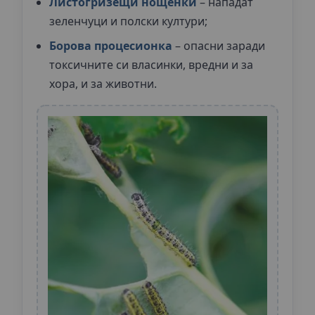
Листогризещи нощенки
– нападат
зеленчуци и полски култури;
Борова процесионка
– опасни заради
токсичните си власинки, вредни и за
хора, и за животни.