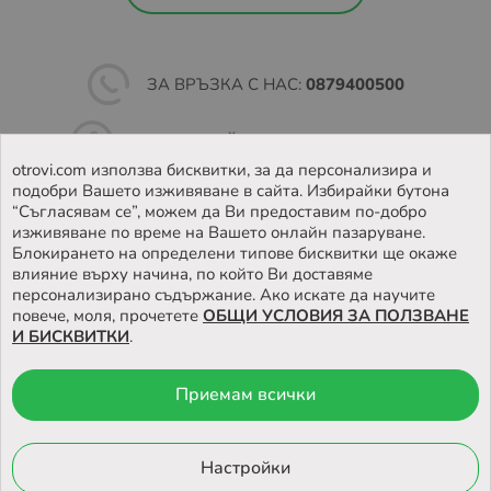
ЗА ВРЪЗКА С НАС:
0879400500
ПОСЛЕДВАЙТЕ НИ ВЪВ
FACEBOOK
otrovi.com използва бисквитки, за да персонализира и
подобри Вашето изживяване в сайта. Избирайки бутона
НАМЕРЕТЕ
НАШИЯТ МАГАЗИН
“Съгласявам се”, можем да Ви предоставим по-добро
изживяване по време на Вашето онлайн пазаруване.
Блокирането на определени типове бисквитки ще окаже
влияние върху начина, по който Ви доставяме
персонализирано съдържание. Ако искате да научите
повече, моля, прочетете
ОБЩИ УСЛОВИЯ ЗА ПОЛЗВАНЕ
И БИСКВИТКИ
.
Приемам всички
© 2026 Otrovi.com. Всички права запазени ™ |
Карта на сайта
Онлайн
магазин
Настройки
от