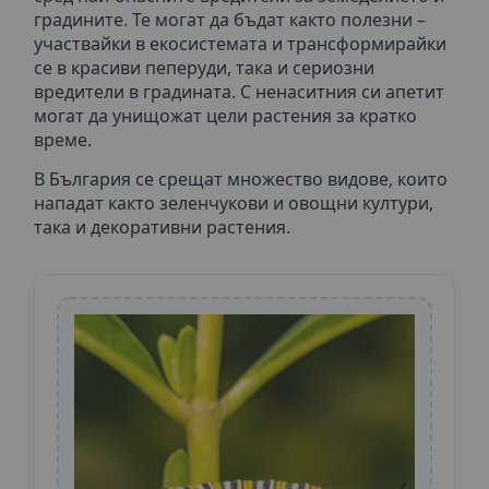
градините. Те могат да бъдат както полезни –
участвайки в екосистемата и трансформирайки
се в красиви пеперуди, така и сериозни
вредители в градината. С ненаситния си апетит
могат да унищожат цели растения за кратко
време.
В България се срещат множество видове, които
нападат както зеленчукови и овощни култури,
така и декоративни растения.