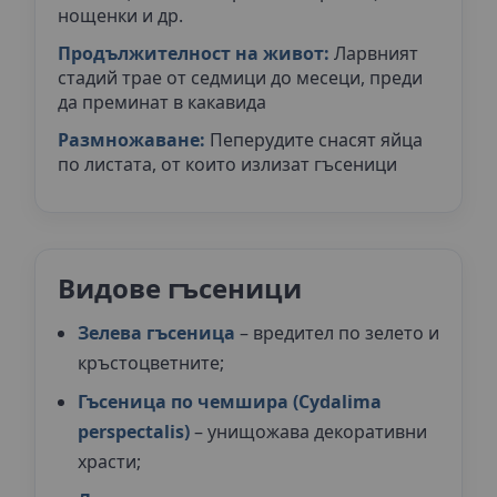
нощенки и др.
Продължителност на живот:
Ларвният
стадий трае от седмици до месеци, преди
да преминат в какавида
Размножаване:
Пеперудите снасят яйца
по листата, от които излизат гъсеници
Видове гъсеници
Зелева гъсеница
– вредител по зелето и
кръстоцветните;
Гъсеница по чемшира (Cydalima
perspectalis)
– унищожава декоративни
храсти;