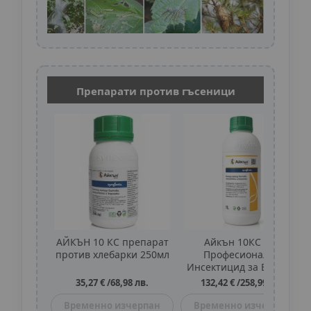
Препарати против гъсеници
АЙКЪН 10 КС препарат
Айкън 10КС 1л.:
против хлебарки 250мл
Професионален
Инсектицид за Борба с
Летящи и Пълзящи
35,27 €
/
68,98 лв.
132,42 €
/
258,99 лв.
Насекоми, Кърлежи и
Бълхи
Временно изчерпан
Временно изчерпан