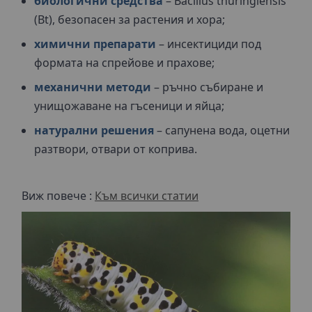
биологични средства
– Bacillus thuringiensis
(Bt), безопасен за растения и хора;
химични препарати
– инсектициди под
формата на спрейове и прахове;
механични методи
– ръчно събиране и
унищожаване на гъсеници и яйца;
натурални решения
– сапунена вода, оцетни
разтвори, отвари от коприва.
Виж повече :
Към всички статии