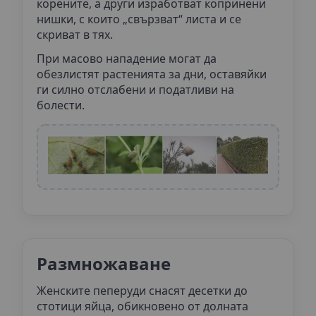
корените, а други изработват копринени
нишки, с които „свързват“ листа и се
скриват в тях.
При масово нападение могат да
обезлистят растенията за дни, оставяйки
ги силно отслабени и податливи на
болести.
Размножаване
Женските пеперуди снасят десетки до
стотици яйца, обикновено от долната