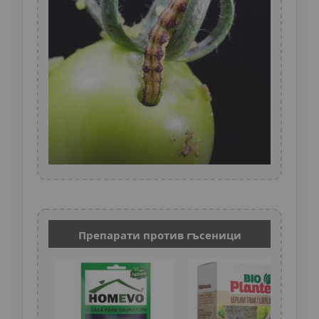
Препарати против гъсеници