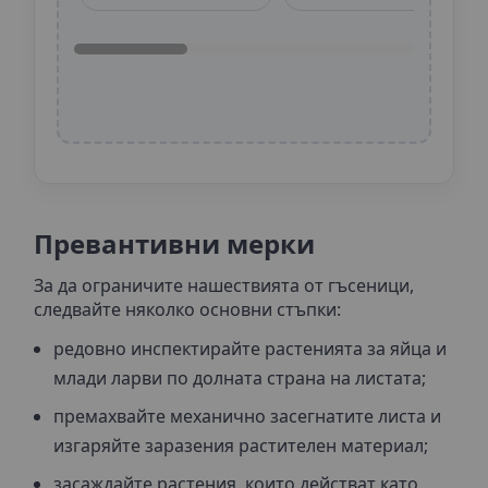
Превантивни мерки
За да ограничите нашествията от гъсеници,
следвайте няколко основни стъпки:
редовно инспектирайте растенията за яйца и
млади ларви по долната страна на листата;
премахвайте механично засегнатите листа и
изгаряйте заразения растителен материал;
засаждайте растения, които действат като