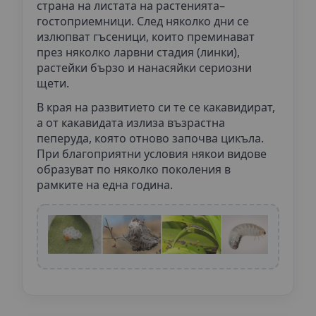
страна на листата на растенията–
гостоприемници. След няколко дни се
излюпват гъсеници, които преминават
през няколко ларвни стадия (линки),
растейки бързо и нанасяйки сериозни
щети.
В края на развитието си те се какавидират,
а от какавидата излиза възрастна
пеперуда, която отново започва цикъла.
При благоприятни условия някои видове
образуват по няколко поколения в
рамките на една година.