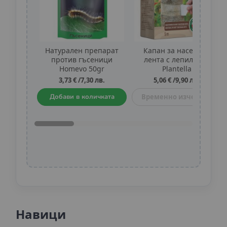
Натурален препарат
Капан за насекоми
против гъсеници
лента с лепило Bio
Homevo 50gr
Plantella
3,73 €
/
7,30 лв.
5,06 €
/
9,90 лв.
Добави в количката
Временно изчерпан
Навици