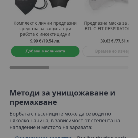
Комплект с лични предпазни
Предпазна маска за лице
средства за защита при
BTL C-FIT RESPIRATOR 25
работа с инсектицидни
препарати против вредители
9,99 €
/
19,54 лв.
39,63 €
/
77,51 лв.
Добави в количката
Временно изчерпан
Методи за унищожаване и
премахване
Борбата с гъсениците може да се води по
няколко начина, в зависимост от степента на
нападение и мястото на заразата: