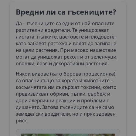
Вредни ли са гъсениците?
Да – гъсениците са едни от най-опасните
растителни вредители. Те унищожават
листата, пъпките, цветовете и плодовете,
като забавят растежа и водят до загиване
на цели растения. При масово нашествие
могат да унищожат реколти от зеленчуци,
овошки, лозя и декоративни растения.
Някои видове (като борова процесионка)
са опасни също за хората и животните –
косъмчетата им съдържат токсини, които
предизвикват обриви, пъпки, сърбеж и
дори алергични реакции и проблеми с
дишането. Затова гъсениците са не само
земеделски вредители, но и пряк здравен
риск.