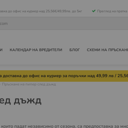
е
авка до офис на куриер над 25,56€/49,99лв. до 5кг
Преглед на пратка
ето
И
КАЛЕНДАР НА ВРЕДИТЕЛИ
БЛОГ
СХЕМИ НА ПРЪСКАН
 доставка до офис на куриер за поръчки над 49,99 лв / 25,56
Пръскане на пипер след дъжд
лед дъжд
 които падат независимо от сезона, са предпоставка за мн