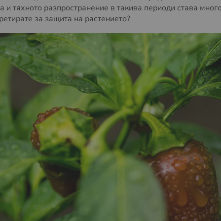
а и тяхното разпространение в такива периоди става много
третирате за защита на растението?