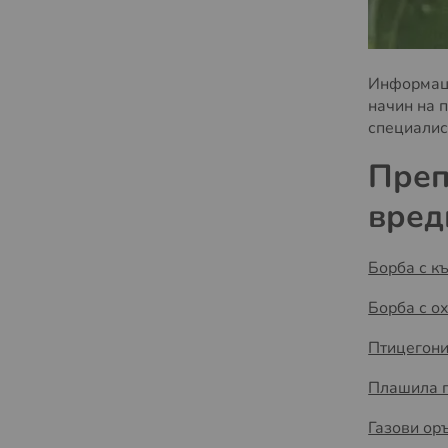
Информаци
начин на п
специалис
Преп
вред
Борба с к
Борба с о
Птицегон
Плашила п
Газови ор