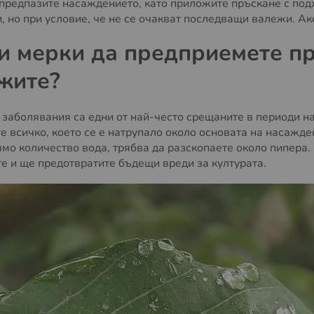
 предпазите насаждението, като приложите пръскане с под
 но при условие, че не се очакват последващи валежи. Ако
и мерки да предприемете пр
жите?
 заболявания са едни от най-често срещаните в периоди н
е всичко, което се е натрупало около основата на насажде
ямо количество вода, трябва да разскопаете около пипера.
те и ще предотвратите бъдещи вреди за културата.