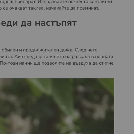
ходящ препарат. Използвайте по-често контактни
 се очакват такива, изчакайте да преминат.
еди да настъпят
а обилен и продължителен дъжд. След него
нията. Ако след поставянето на разсада в почвата
 По-този начин ще позволите на въздуха да стигне