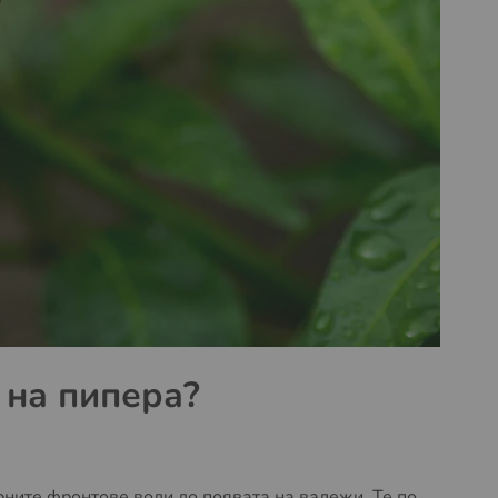
 на пипера?
ните фронтове води до появата на валежи. Те по