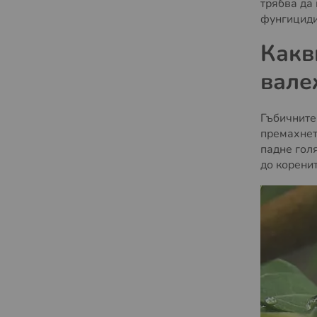
трябва да
фунгициди,
Какв
вале
Гъбичните
премахнет
падне гол
до корени