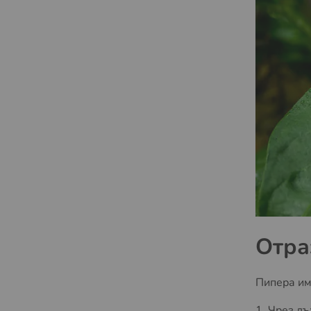
Отра
Пипера им
1. Чрез д