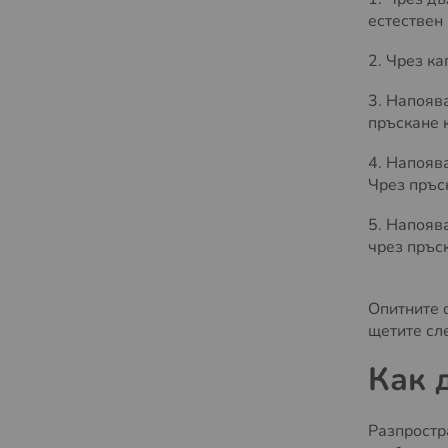
естествен
2. Чрез к
3. Напояв
пръскане 
4. Напояв
Чрез пръс
5. Напояв
чрез пръс
Опитните 
щетите сл
Как 
Разпростр