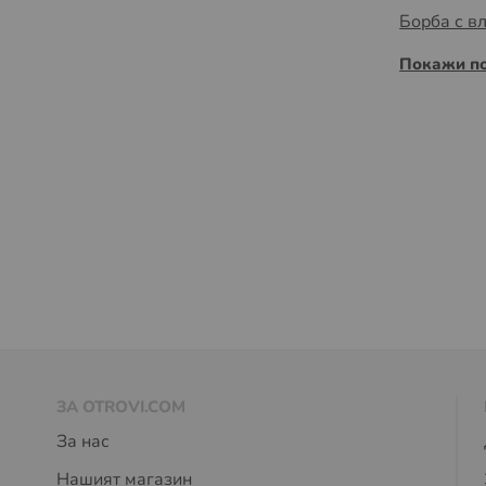
Борба с в
Покажи п
ЗА OTROVI.COM
За нас
Нашият магазин