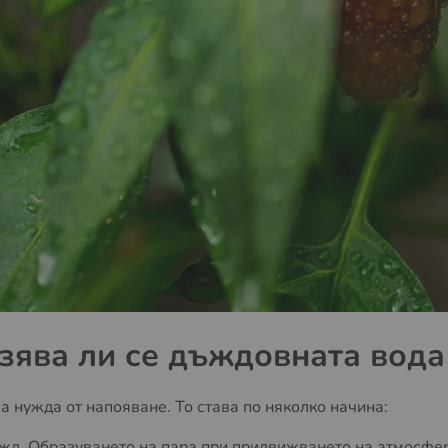
зява ли се дъждовната вода
а нужда от напояване. То става по няколко начина:
ъжд. Образуването на пара при придвижването на атмосфер