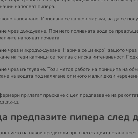
 начин напояват пипера.
апково напояване. Използва се капков маркуч, за да се по
ане чрез дъждуване. При него поливната вода се превръща
капките напояват почвата.
ане чрез микродъждуване. Нарича се „микро“, защото чрез
кане на тези капчици се полива с ниска интензивност. Под
ане чрез мъглуване. Този метод работи на принципа на обм
кане на водата под налягане от много малки дюзи наречен
фермери прилагат пръскане с цел предпазване на реколта
ед дъжд.
да предпазите пипера след 
анението на някои вредители през вегетацията става чрез 