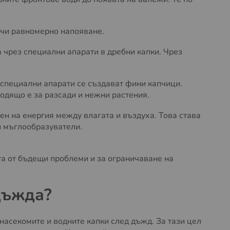
лучи равномерно напояване.
 чрез специални апарати в дребни капки. Чрез
 специални апарати се създават фини капчици.
ходящо е за разсади и нежни растения.
ен на енергия между влагата и въздуха. Това става
и мъглообразуватели.
та от бъдещи проблеми и за ограничаване на
дъжда?
насекомите и водните капки след дъжд. За тази цел