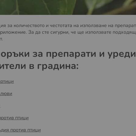
я за количеството и честотата на използване на препарат
риложение. За да сте сигурни, че ще използвате подходящ 
т.
оръки за препарати и уреди
ители в градина:
ъртици
хлюви
и
ротив птици
ъдия против птици