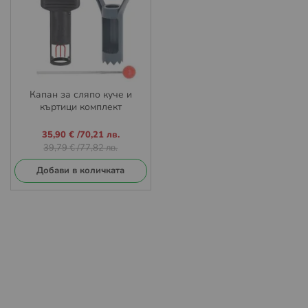
Капан за сляпо куче и
къртици комплект
Промо
35,90 €
/
70,21 лв.
цена
39,79 €
/
77,82 лв.
Добави в количката