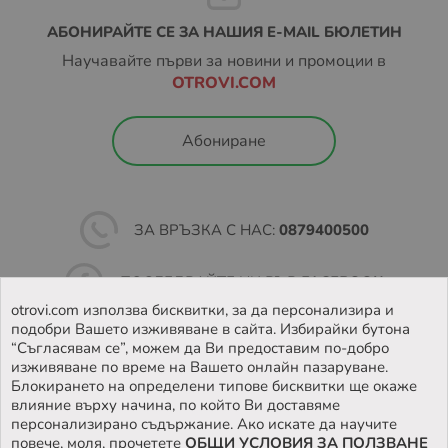
АБОНИРАЙТЕ СЕ ЗА НАШИЯ E-MAIL БЮЛЕТИН
Научавайте първи за новини и промоции в
OTROVI.COM
Абониране
ЗА ВРЪЗКА С НАС:
0879400500
ПОСЛЕДВАЙТЕ НИ ВЪВ
FACEBOOK
otrovi.com използва бисквитки, за да персонализира и
подобри Вашето изживяване в сайта. Избирайки бутона
НАМЕРЕТЕ
НАШИЯТ МАГАЗИН
“Съгласявам се”, можем да Ви предоставим по-добро
изживяване по време на Вашето онлайн пазаруване.
Блокирането на определени типове бисквитки ще окаже
влияние върху начина, по който Ви доставяме
персонализирано съдържание. Ако искате да научите
повече, моля, прочетете
ОБЩИ УСЛОВИЯ ЗА ПОЛЗВАНЕ