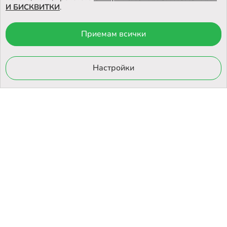
И БИСКВИТКИ
.
Приемам всички
© 2026 Otrovi.com. Всички права запазени ™ |
Карта на сайта
Онлайн магазин
Настройки
от