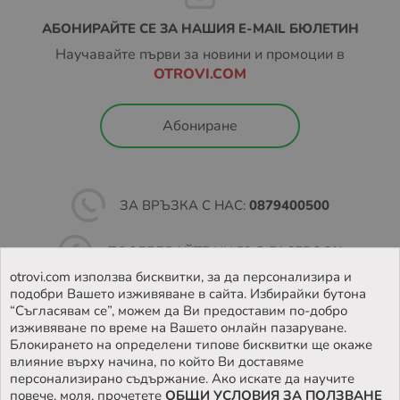
АБОНИРАЙТЕ СЕ ЗА НАШИЯ E-MAIL БЮЛЕТИН
Научавайте първи за новини и промоции в
OTROVI.COM
Абониране
ЗА ВРЪЗКА С НАС:
0879400500
ПОСЛЕДВАЙТЕ НИ ВЪВ
FACEBOOK
otrovi.com използва бисквитки, за да персонализира и
подобри Вашето изживяване в сайта. Избирайки бутона
НАМЕРЕТЕ
НАШИЯТ МАГАЗИН
“Съгласявам се”, можем да Ви предоставим по-добро
изживяване по време на Вашето онлайн пазаруване.
Блокирането на определени типове бисквитки ще окаже
влияние върху начина, по който Ви доставяме
персонализирано съдържание. Ако искате да научите
повече, моля, прочетете
ОБЩИ УСЛОВИЯ ЗА ПОЛЗВАНЕ