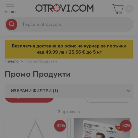
0
Безплатна доставка до офис на куриер за поръчки
над 49,99 лв / 25,56 € до 5 кг
Начало
Промо Продукти
Промо Продукти
ИЗБРАНИ ФИЛТРИ
ФИЛТРИ
2
артикула
-32%
-50%