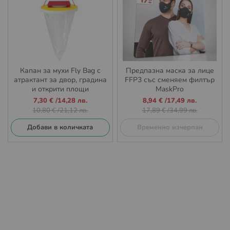
Капан за мухи Fly Bag с
Предпазна маска за лице
атрактант за двор, градина
FFP3 със сменяем филтър
и открити площи
MaskPro
Промо
Промо
7,30 €
/
14,28 лв.
8,94 €
/
17,49 лв.
цена
цена
10,80 €
/
21,12 лв.
17,89 €
/
34,99 лв.
Добави в количката
Временно изчерпан