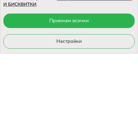
И БИСКВИТКИ
.
Приемам всички
© 2026 Otrovi.com. Всички права запазени ™ |
Карта на сайта
Онлайн магазин
Настройки
от