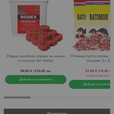
Родекс октаблок отрова за мишки
Ратимор паста отрова за
и плъхове 5кг PelGar
плъхове 3 x 1кг.
Промо
58,80 €
/
115,00 лв.
37,99 €
/
74,30 лв.
цена
44,00 €
/
86,06 лв.
Добави в количката
Добави в количка
Репеленти