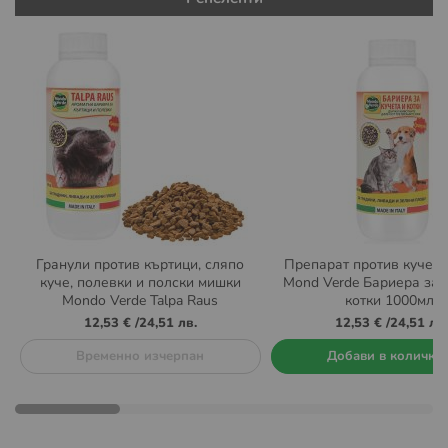
Гранули против къртици, сляпо
Препарат против кучета
куче, полевки и полски мишки
Mond Verde Бариера за 
Mondo Verde Talpa Raus
котки 1000мл.
12,53 €
/
24,51 лв.
12,53 €
/
24,51 лв.
Временно изчерпан
Добави в количка