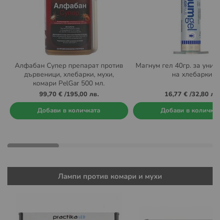
Алфабан Супер препарат против
Магнум гел 40гр. за уни
дървеници, хлебарки, мухи,
на хлебарки
комари PelGar 500 мл.
99,70 €
/
195,00 лв.
16,77 €
/
32,80 лв.
Добави в количката
Добави в количка
Лампи против комари и мухи