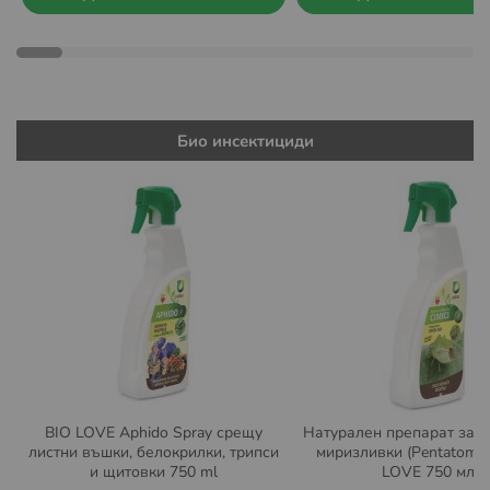
Био инсектициди
BIO LOVE Aphido Spray срещу
Натурален препарат за з
листни въшки, белокрилки, трипси
миризливки (Pentatomid
и щитовки 750 ml
LOVE 750 мл