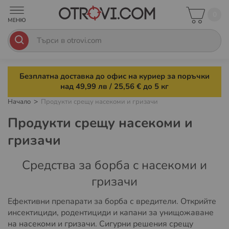
0
Безплатна доставка до офис на куриер за поръчки
над 49,99 лв / 25,56 € до 5 кг
Начало
Продукти срещу насекоми и гризачи
Продукти срещу насекоми и
гризачи
Средства за борба с насекоми и
гризачи
Ефективни препарати за борба с вредители. Открийте
инсектициди, родентициди и капани за унищожаване
на насекоми и гризачи. Сигурни решения срещу