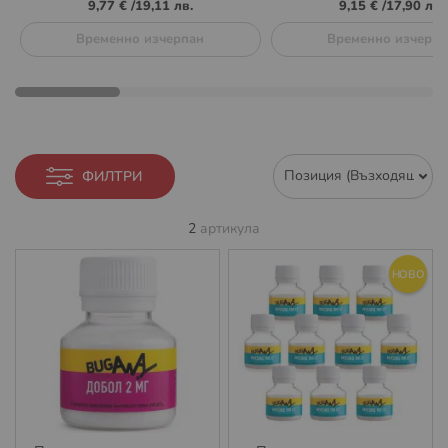
9,77 €
/
19,11 лв.
9,15 €
/
17,90 лв.
Временно изчерпан
Временно изчерпа
ФИЛТРИ
2
артикула
НОВО