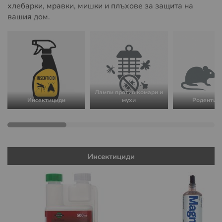
хлебарки, мравки, мишки и плъхове за защита на
вашия дом.
Лампи против комари и
Инсектициди
мухи
Родентиц
Инсектициди