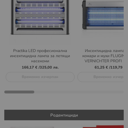
Practika LED професионална
Инсектицидна лампа п
инсектицидна лампа за летящи
комари и мухи FLUGIN
насекоми
VERNICHTER PROFI 15
166,17 €
/
325,00 лв.
61,25 €
/
119,79 лв
Временно изчерпан
Временно изчерпа
Родентициди