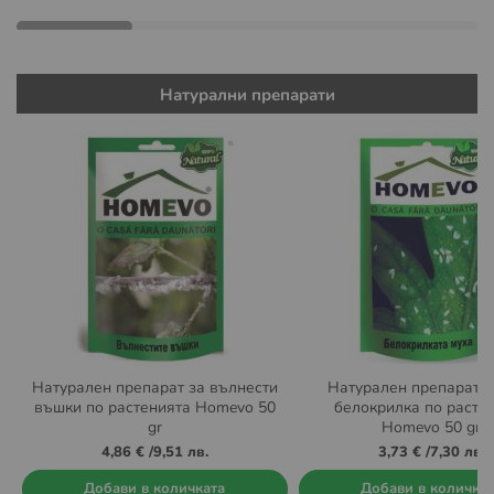
Натурални препарати
Натурален препарат за вълнести
Натурален препарат п
въшки по растенията Homevo 50
белокрилка по расте
gr
Homevo 50 gr
4,86 €
/
9,51 лв.
3,73 €
/
7,30 лв.
Добави в количката
Добави в количка