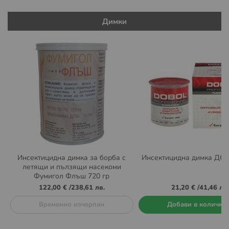
Димки
Инсектицидна димка за борба с
Инсектицидна димка ДО
летящи и пълзящи насекоми
Фумигол Флъш 720 гр
122,00 €
/
238,61 лв.
21,20 €
/
41,46 лв.
Временно изчерпан
Добави в количка