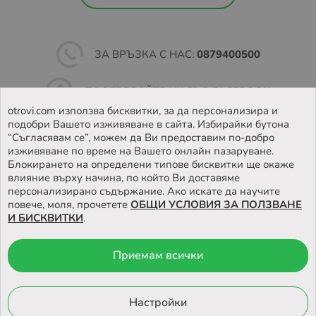
ЗА ВРЪЗКА С НАС:
0879400500
ПОСЛЕДВАЙТЕ НИ ВЪВ
FACEBOOK
otrovi.com използва бисквитки, за да персонализира и
подобри Вашето изживяване в сайта. Избирайки бутона
НАМЕРЕТЕ
НАШИЯТ МАГАЗИН
“Съгласявам се”, можем да Ви предоставим по-добро
изживяване по време на Вашето онлайн пазаруване.
Блокирането на определени типове бисквитки ще окаже
влияние върху начина, по който Ви доставяме
персонализирано съдържание. Ако искате да научите
повече, моля, прочетете
ОБЩИ УСЛОВИЯ ЗА ПОЛЗВАНЕ
И БИСКВИТКИ
.
Приемам всички
© 2026 Otrovi.com. Всички права запазени ™ |
Карта на сайта
Онлайн магазин
Настройки
от