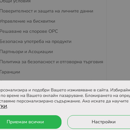
Общи условия
Поверителност и защита на личните данни
Управление на бисквитки
Решаване на спорове OPC
Безопасна употреба на продукти
Партньори и Асоциации
Политика за безопасност и отговорна търговия
Гаранции
Съвети за защита на деца и домашни любимци
 персонализира и подобри Вашето изживяване в сайта. Избирайк
Отзиви
по време на Вашето онлайн пазаруване. Блокирането на опре
ставяме персонализирано съдържание. Ако искате да научите 
ТКИ
.
йта
Онлайн магазин от
Приемам всички
Настройки