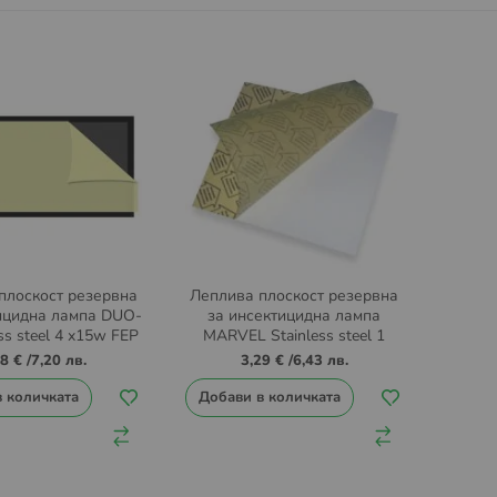
плоскост резервна
Леплива плоскост резервна
ицидна лампа DUO-
за инсектицидна лампа
ess steel 4 x15w FEP
MARVEL Stainless steel 1
x11w FEP
68 €
/
7,20 лв.
3,29 €
/
6,43 лв.
в количката
Добави в количката