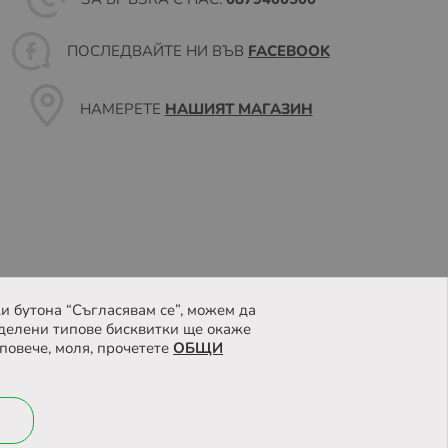
ПОСЛЕДВАЙТЕ НИ ВЪВ
FACEBOOK
НАМЕРЕТЕ
НАШИЯТ МАГАЗИН
и бутона “Съгласявам се”, можем да
делени типове бисквитки ще окаже
повече, моля, прочетете
ОБЩИ