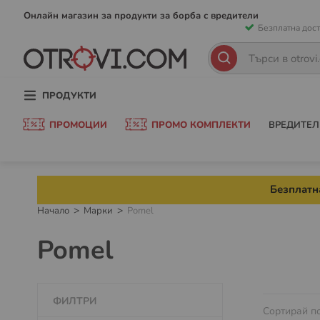
Прескачан
Онлайн магазин за продукти за борба с вредители
Безплатна дост
към
съдържани
Търсене
Търсене
ПРОДУКТИ
ПРОМОЦИИ
ПРОМО КОМПЛЕКТИ
ВРЕДИТЕЛ
Безплатна
Начало
Марки
Pomel
Pomel
ФИЛТРИ
Сортирай п