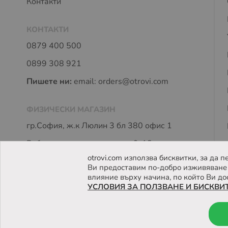
Контакти
КОНТАКТИ
0879 400 500
0899 308 921
Пишете ни:
email:
orders@otrovi.com
ФИЗИЧЕСКИ МАГАЗИН
гр.София, ж.к Люлин 3 бл 380 офис 1
Работно време: пон - петък 9-18 часа
otrovi.com използва бисквитки, за да
Ви предоставим по-добро изживяване 
влияние върху начина, по който Ви до
УСЛОВИЯ ЗА ПОЛЗВАНЕ И БИСКВИ
© 2026 Otrovi.com. Всички права запазени ™ |
Карта на са