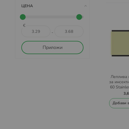
ЦЕНА
€
-
Приложи
Леплива 
за инсект
60 Stainl
3,
Добави 