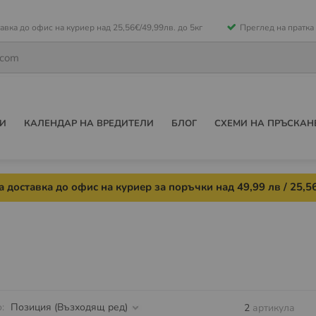
е
авка до офис на куриер над 25,56€/49,99лв. до 5кг
Преглед на пратка
ето
И
КАЛЕНДАР НА ВРЕДИТЕЛИ
БЛОГ
СХЕМИ НА ПРЪСКАН
 доставка до офис на куриер за поръчки над 49,99 лв / 25,56
о
2
артикула