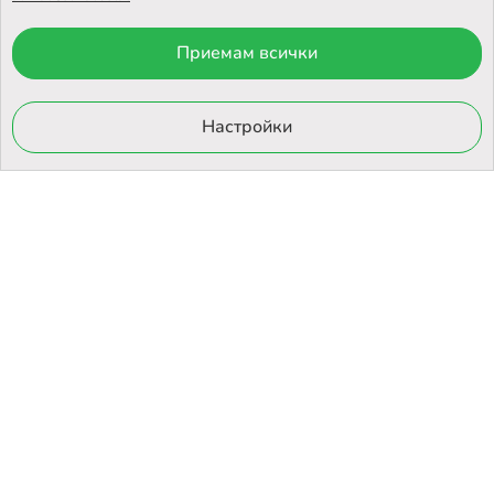
Приемам всички
© 2026 Otrovi.com. Всички права запазени ™ |
Карта на сайта
Онлайн магазин
Настройки
от