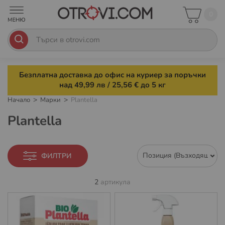
0
Безплатна доставка до офис на куриер за поръчки
над 49,99 лв / 25,56 € до 5 кг
Начало
Марки
Plantella
Plantella
ФИЛТРИ
2
артикула