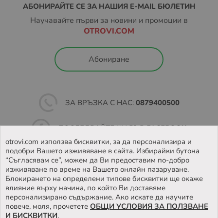
АБОНИРАЙТЕ СЕ ЗА НАШИЯ E-MAIL БЮЛЕТИН
Научавайте първи за новини и промоции в
OTROVI.COM
Абониране
ЗА ВРЪЗКА С НАС:
0879400500
ПОСЛЕДВАЙТЕ НИ ВЪВ
FACEBOOK
otrovi.com използва бисквитки, за да персонализира и
подобри Вашето изживяване в сайта. Избирайки бутона
НАМЕРЕТЕ
НАШИЯТ МАГАЗИН
“Съгласявам се”, можем да Ви предоставим по-добро
изживяване по време на Вашето онлайн пазаруване.
Блокирането на определени типове бисквитки ще окаже
влияние върху начина, по който Ви доставяме
персонализирано съдържание. Ако искате да научите
повече, моля, прочетете
ОБЩИ УСЛОВИЯ ЗА ПОЛЗВАНЕ
И БИСКВИТКИ
.