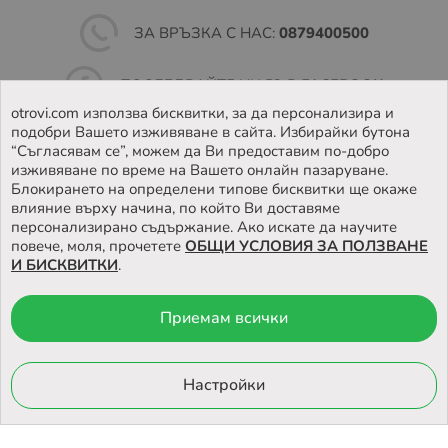
ЗА ВРЪЗКА С НАС:
0879400500
ПОСЛЕДВАЙТЕ НИ ВЪВ
FACEBOOK
otrovi.com използва бисквитки, за да персонализира и
подобри Вашето изживяване в сайта. Избирайки бутона
НАМЕРЕТЕ
НАШИЯТ МАГАЗИН
“Съгласявам се”, можем да Ви предоставим по-добро
изживяване по време на Вашето онлайн пазаруване.
Блокирането на определени типове бисквитки ще окаже
влияние върху начина, по който Ви доставяме
персонализирано съдържание. Ако искате да научите
повече, моля, прочетете
ОБЩИ УСЛОВИЯ ЗА ПОЛЗВАНЕ
И БИСКВИТКИ
.
Приемам всички
© 2026 Otrovi.com. Всички права запазени ™ |
Карта на сайта
Онлайн магазин
Настройки
от