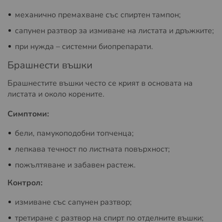
механично премахване със спиртен тампон;
сапунен разтвор за измиване на листата и дръжките;
при нужда – системни биопрепарати.
Брашнести въшки
Брашнестите въшки често се крият в основата на
листата и около корените.
Симптоми:
бели, памукоподобни топченца;
лепкава течност по листната повърхност;
пожълтяване и забавен растеж.
Контрол:
измиване със сапунен разтвор;
третиране с разтвор на спирт по отделните въшки;