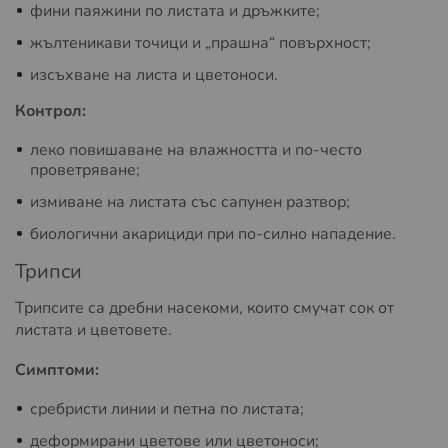
фини паяжини по листата и дръжките;
жълтеникави точици и „прашна“ повърхност;
изсъхване на листа и цветоноси.
Контрол:
леко повишаване на влажността и по-често
проветряване;
измиване на листата със сапунен разтвор;
биологични акарициди при по-силно нападение.
Трипси
Трипсите са дребни насекоми, които смучат сок от
листата и цветовете.
Симптоми:
сребристи линии и петна по листата;
деформирани цветове или цветоноси;