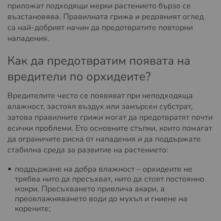
приложат подходящи мерки растението бързо се
възстановява. Правилната грижа и редовният оглед
са най-добрият начин да предотвратите повторни
нападения.
Как да предотвратим появата на
вредители по орхидеите?
Вредителите често се появяват при неподходяща
влажност, застоял въздух или замърсен субстрат,
затова правилните грижи могат да предотвратят почти
всички проблеми. Ето основните стъпки, които помагат
да ограничите риска от нападения и да поддържате
стабилна среда за развитие на растението:
поддържане на добра влажност – орхидеите не
трябва нито да пресъхват, нито да стоят постоянно
мокри. Пресъхването привлича акари, а
преовлажняването води до мухъл и гниене на
корените;