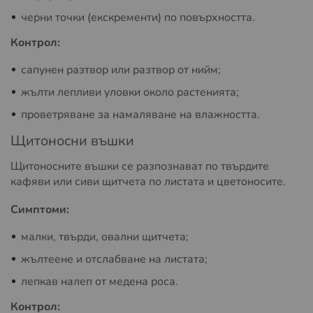
черни точки (екскременти) по повърхността.
Контрол:
сапунен разтвор или разтвор от нийм;
жълти лепливи уловки около растенията;
проветряване за намаляване на влажността.
Щитоносни въшки
Щитоносните въшки се разпознават по твърдите
кафяви или сиви щитчета по листата и цветоносите.
Симптоми:
малки, твърди, овални щитчета;
жълтеене и отслабване на листата;
лепкав налеп от медена роса.
Контрол: