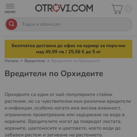
0
Безплатна доставка до офис на куриер за поръчки
над 49,99 лв / 25,56 € до 5 кг
Начало
Вредители
Вредители по Орхидеите
Вредители по Орхидеите
Орхидеите са едни от най-популярните стайни
растения, но са чувствителни към различни вредители
и инфекции, особено когато има висока влажност,
ограничено проветряване или задържане на вода в
корените. Вредителите могат да повредят листата,
корените, цветоносите и цветовете, което води до
забавен растеж и загиване на растението.