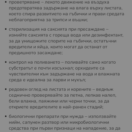
проветряване – лекото движение на въздуха
предотвратява задържане на влага върху листата,
което спира развитието на гъбички и прави средата
неблагоприятна за трипси и въшки;
стерилизация на саксията при пресаждане –
измийте саксията с гореща вода или дезинфектант,
за да унищожите спорите на гъбички, остатъчни
вредители и яйца, които могат да останат от
предишното засаждане;
контрол на поливането – поливайте само когато
субстратът е почти изсъхнал; орхидеите са
чувствителни към задържане на вода и влажната
среда е идеална за ларви и мухъл;
редовен оглед на листата и корените – веднъж
седмично проверявайте за петна, лепкав налеп,
бели влакна, паяжини или черни точки, за да
откриете вредителите в най-ранен стадий;
биологични препарати при нужда – използвайте
нийм, сапунен разтвор или микробиологични
средства при първи признаци на нападение, за да