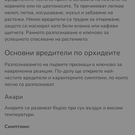
корените или по цветоносите. Те причиняват лепкав
налеп, петна, изсушаване, мухъл и забавяне на
растежа. Някои вредители са трудни за откриване,
защото се маскират като бели влакна или кафяви
щитчета. Ранното разпознаване е ключово за
успешното спасяване на растението.
Основни вредители по орхидеите
Разпознаването на първите признаци е ключово за
навременна реакция. По-долу ще откриете най-
честите вредители и характерните симптоми, по които
лесно се разпознават.
Акари
Акарите се развиват бързо при сух въздух и високи
температури.
Симптоми: