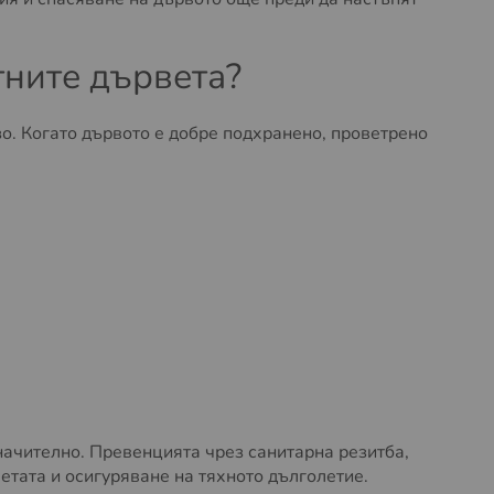
тните дървета?
о. Когато дървото е добре подхранено, проветрено
начително. Превенцията чрез санитарна резитба,
тата и осигуряване на тяхното дълголетие.