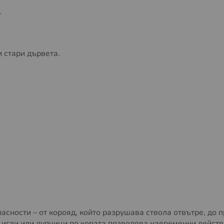
.
и стари дървета.
сности – от корояд, който разрушава ствола отвътре, до 
и игли или дупчици по кората позволява навременни действ