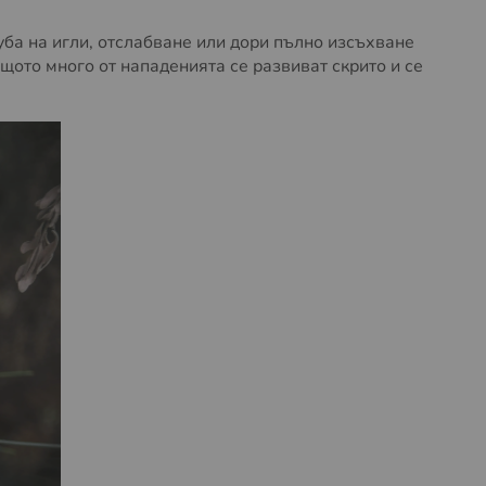
уба на игли, отслабване или дори пълно изсъхване
ащото много от нападенията се развиват скрито и се