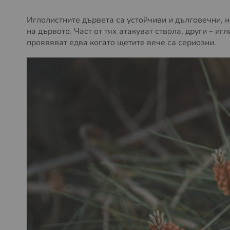
Иглолистните дървета са устойчиви и дълговечни, н
на дървото. Част от тях атакуват ствола, други – и
проявяват едва когато щетите вече са сериозни.