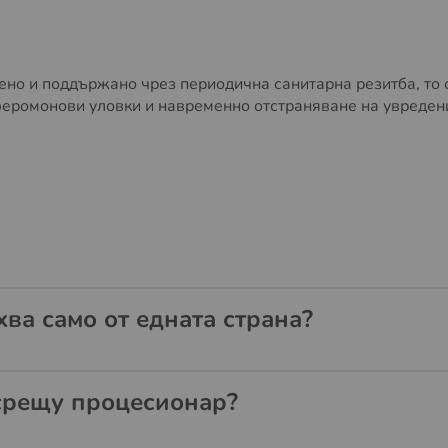
ено и поддържано чрез периодична санитарна резитба, то 
еромонови уловки и навременно отстраняване на увредени 
ва само от едната страна?
срещу процесионар?