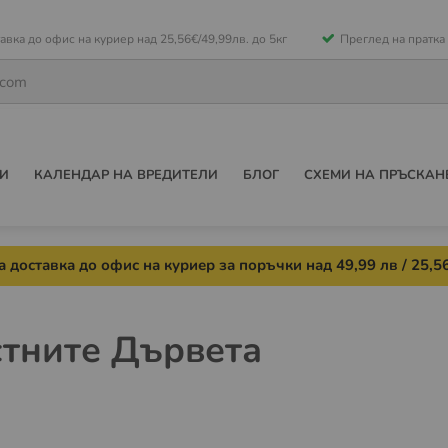
е
авка до офис на куриер над 25,56€/49,99лв. до 5кг
Преглед на пратка
ето
И
КАЛЕНДАР НА ВРЕДИТЕЛИ
БЛОГ
СХЕМИ НА ПРЪСКАН
 доставка до офис на куриер за поръчки над 49,99 лв / 25,56
стните Дървета