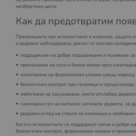
необратими щети.
Как да предотвратим появ
Превенцията при иглолистните е ключова, защото п
и редовно наблюдавано, рискът от масово нападен
поддържане на добро подхранване и поливане за 
премахване на сухи и болни клони чрез санитарна
използване на феромонови уловки срещу корояд;
биологичен контрол при гъсеници и процесионар;
избягване на засушаване, което отслабва дървото
санитарна сеч на напълно загинали дървета, за д
редовен оглед на ствола за смолници и пробивни 
Когато иглолистните се поддържат силни и добре н
биологичен контрол, феромонови капани и правилно