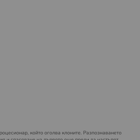
процесионар, който оголва клоните. Разпознаването
ия и спасяване на дървото още преди да настъпят