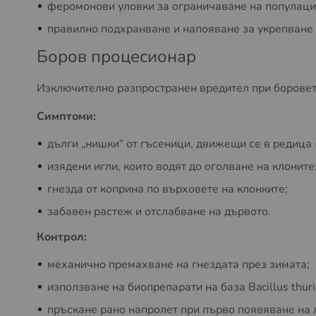
феромонови уловки за ограничаване на популаци
правилно подхранване и напояване за укрепване 
Боров процесионар
Изключително разпространен вредител при боровет
Симптоми:
дълги „нишки“ от гъсеници, движещи се в редица 
изядени игли, които водят до оголване на клоните
гнезда от коприна по върховете на клонките;
забавен растеж и отслабване на дървото.
Контрол:
механично премахване на гнездата през зимата;
използване на биопрепарати на база Bacillus thuri
пръскане рано напролет при първо появяване на 