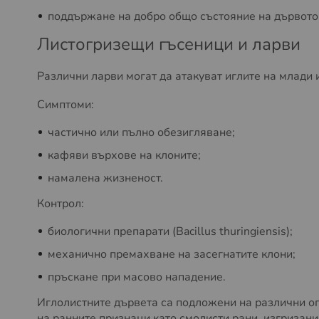
поддържане на добро общо състояние на дървото
Листогризещи гъсеници и ларви
Различни ларви могат да атакуват иглите на млади 
Симптоми:
частично или пълно обезигляване;
кафяви върхове на клоните;
намалена жизненост.
Контрол:
биологични препарати (Bacillus thuringiensis);
механично премахване на засегнатите клони;
пръскане при масово нападение.
Иглолистните дървета са подложени на различни опа
на ранните признаци като смолисти рани, изгризан