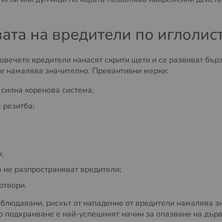
ата на вредители по иглолис
овечето вредители нанасят скрити щети и се развиват бърз
ие намалява значително. Превантивни мерки:
силна коренова система;
 резитба;
;
а не разпространяват вредители;
отвори.
аблюдавани, рискът от нападение от вредители намалява з
 подхранване е най-успешният начин за опазване на дърве