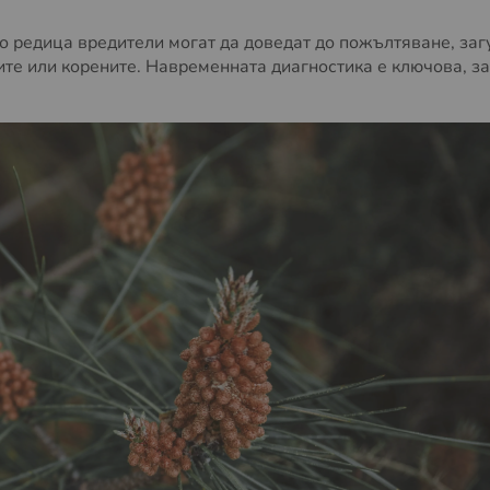
о редица вредители могат да доведат до пожълтяване, заг
глите или корените. Навременната диагностика е ключова, з