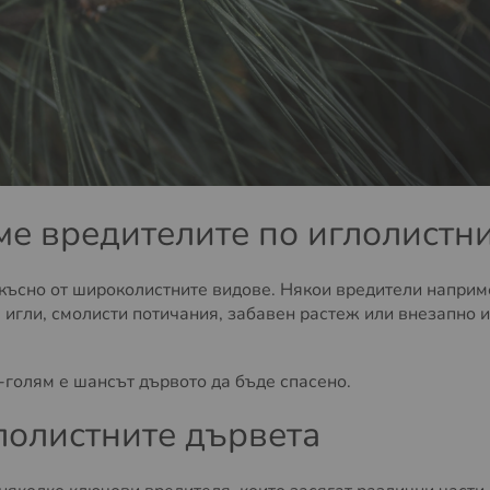
ме вредителите по иглолистни
късно от широколистните видове. Някои вредители наприме
игли, смолисти потичания, забавен растеж или внезапно и
-голям е шансът дървото да бъде спасено.
лолистните дървета