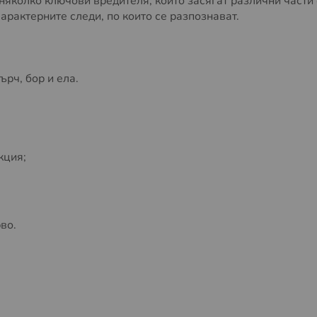
яколко ключови вредителя, които засягат различни части о
арактерните следи, по които се разпознават.
ърч, бор и ела.
кция;
во.