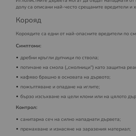
Иглолистните дървета могат да бъдат нападнати от н
долу са описани най-често срещаните вредители и х
Корояд
Короядите са едни от най-опасните вредители по см
Симптоми:
дребни кръгли дупчици по ствола;
потичане на смола („смолници“) като защитна реа
кафяво брашно в основата на дървото;
пожълтяване и опадане на иглите;
бързо изсъхване на цели клони или на цялото дър
Контрол:
санитарна сеч на силно нападнати дървета;
премахване и изнасяне на заразения материал;