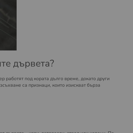
те дървета?
р работят под кората дълго време, докато други
зсъхване са признаци, които изискват бърза