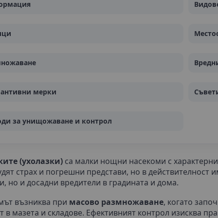
ормация
Видов
ици
Место
множаване
Вредни
вантивни мерки
Съвети
ди за унищожаване и контрол
ите (ухолазки)
са малки нощни насекоми с характерни 
удят страх и погрешни представи, но в действителност 
, но и досадни вредители в градината и дома.
мът възниква при
масово размножаване
, когато запо
т в мазета и складове. Ефективният контрол изисква п