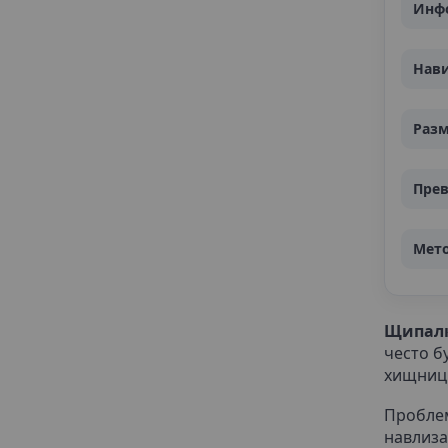
Инф
Нав
Раз
Пре
Мето
Щипалк
често б
хищници
Пробле
навлиза