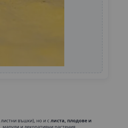
. листни въшки), но и с
листа, плодове и
, марули и декоративни растения.