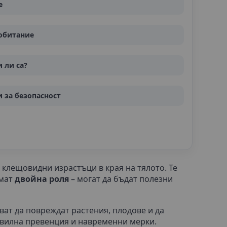
е
обитание
 ли са?
 за безопасност
клещовидни израстъци в края на тялото. Те
имат
двойна роля
– могат да бъдат полезни
чват да повреждат растения, плодове и да
равилна превенция и навременни мерки.