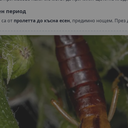
ен период
 са от
пролетта до късна есен
, предимно нощем. През д