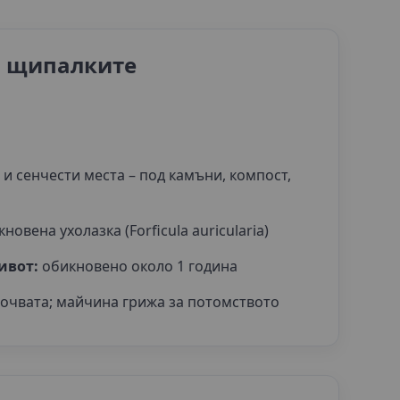
 щипалките
и сенчести места – под камъни, компост,
новена ухолазка (Forficula auricularia)
ивот:
обикновено около 1 година
почвата; майчина грижа за потомството