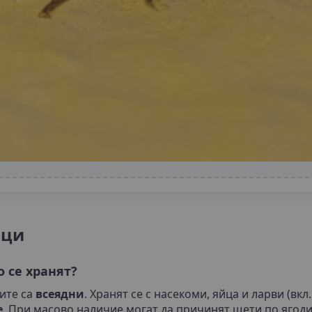
ици
о се хранят?
ите са
всеядни
. Хранят се с насекоми, яйца и ларви (вкл
е
. При масово наличие могат да причинят щети по ягоди