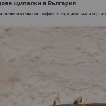
дове щипалки в България
икновена ухолазка
– кафяво тяло, щипковидни церки; 