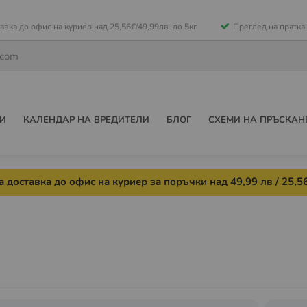
е
авка до офис на куриер над 25,56€/49,99лв. до 5кг
Преглед на пратка
ето
И
КАЛЕНДАР НА ВРЕДИТЕЛИ
БЛОГ
СХЕМИ НА ПРЪСКАН
 доставка до офис на куриер за поръчки над 49,99 лв / 25,56