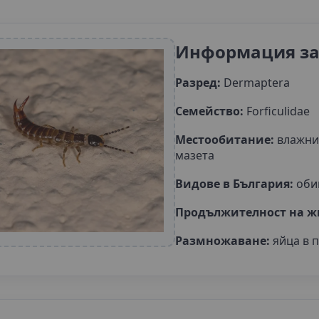
Информация за
Разред:
Dermaptera
Семейство:
Forficulidae
Местообитание:
влажни 
мазета
Видове в България:
обик
Продължителност на ж
Размножаване:
яйца в 