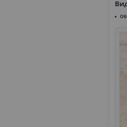
Ви
Об