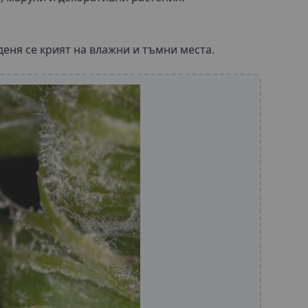
еня се крият на влажни и тъмни места.