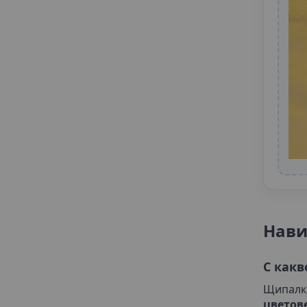
Нав
С какв
Щипалк
цветов