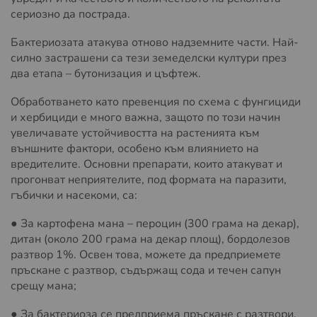
сериозно да пострада.
Бактериозата атакува отново надземните части. Най-
силно застрашени са тези земеделски култури през
два етапа – бутонизация и цъфтеж.
Обработването като превенция по схема с фунгициди
и хербициди е много важна, защото по този начин
увеличавате устойчивостта на растенията към
външните фактори, особено към влиянието на
вредителите. Основни препарати, които атакуват и
прогонват неприятелите, под формата на паразити,
гъбички и насекоми, са:
● За картофена мана – пероцин (300 грама на декар),
дитан (около 200 грама на декар площ), бордолезов
разтвор 1%. Освен това, можете да предприемете
пръскане с разтвор, съдържащ сода и течен сапун
срещу мана;
● За бактериоза се предприема пръскане с разтвори,