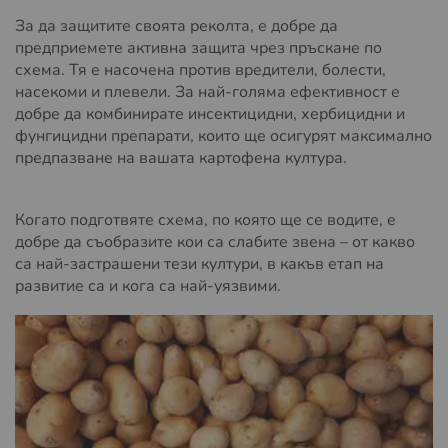
За да защитите своята реколта, е добре да
предприемете активна защита чрез пръскане по
схема. Тя е насочена против вредители, болести,
насекоми и плевели. За най-голяма ефективност е
добре да комбинирате инсектицидни, хербицидни и
фунгицидни препарати, които ще осигурят максимално
предпазване на вашата картофена култура.
Когато подготвяте схема, по която ще се водите, е
добре да съобразите кои са слабите звена – от какво
са най-застрашени тези култури, в какъв етап на
развитие са и кога са най-уязвими.