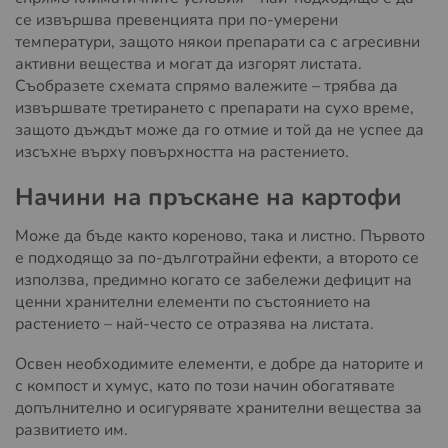
се извършва превенцията при по-умерени
температури, защото някои препарати са с агресивни
активни вещества и могат да изгорят листата.
Съобразете схемата спрямо валежите – трябва да
извършвате третирането с препарати на сухо време,
защото дъждът може да го отмие и той да не успее да
изсъхне върху повърхността на растението.
Начини на пръскане на картофи
Може да бъде както кореново, така и листно. Първото
е подходящо за по-дълготрайни ефекти, а второто се
използва, предимно когато се забележи дефицит на
ценни хранителни елементи по състоянието на
растението – най-често се отразява на листата.
Освен необходимите елементи, е добре да наторите и
с компост и хумус, като по този начин обогатявате
допълнително и осигурявате хранителни вещества за
развитието им.