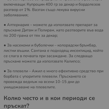
включващи: Купроцин 400 гр за декар и бордолезов
разтвор от 1%. Вазтак също лекува вирусни
заболявания;
● Алтернария – можете да използвате препарат за
пръскане Дитам и Полирам, като разтворите във вода
по 200 грама от тях за декар;
● За насекоми и буболечки – колорадски бръмбар,
листни въшки. Сантана е подходящ инсектицид, който
се слага в почвата при засаждане. За следващо
пръскане можете да използвате Калипсо;
● За плевели – Ажил е много ефективно средство при
борбата с упоритите плевели. Пръскането се
провежда веднъж на всеки 10-15 дни до
унищожаване на плевелите.
Колко често и в кои периоди се
пръскат?