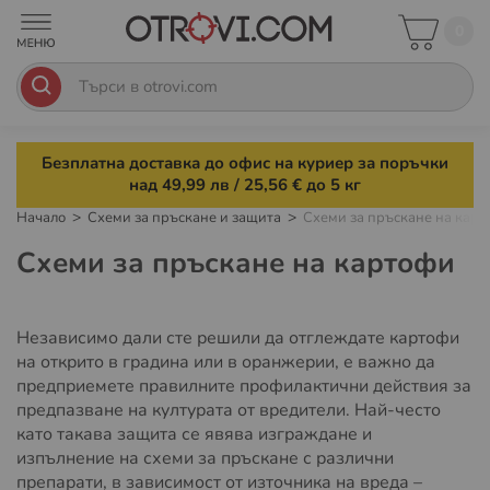
0
Безплатна доставка до офис на куриер за поръчки
над 49,99 лв / 25,56 € до 5 кг
Начало
Схеми за пръскане и защита
Схеми за пръскане на кар
Схеми за пръскане на картофи
Независимо дали сте решили да отглеждате картофи
на открито в градина или в оранжерии, е важно да
предприемете правилните профилактични действия за
предпазване на културата от вредители. Най-често
като такава защита се явява изграждане и
изпълнение на схеми за пръскане с различни
препарати, в зависимост от източника на вреда –