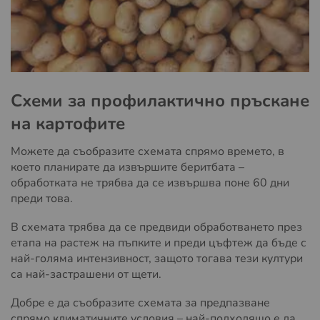
Схеми за профилактично пръскане
на картофите
Можете да съобразите схемата спрямо времето, в
което планирате да извършите беритбата –
обработката не трябва да се извършва поне 60 дни
преди това.
В схемата трябва да се предвиди обработването през
етапа на растеж на пъпките и преди цъфтеж да бъде с
най-голяма интензивност, защото тогава тези култури
са най-застрашени от щети.
Добре е да съобразите схемата за предпазване
спрямо климатичните условия – най-подходящо е да