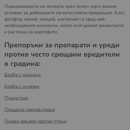
Подхранването на почвата чрез течен тор е важно
условие за добиването на качествена продукция. Азот,
фосфор, калий, калций, магнезий са сред най-
необходимите елементи, които осигуряват развитието
и растежа на картофите.
Препоръки за препарати и уреди
против често срещани вредители
в градина:
Борба с къртици
Борба с охлюви
Птицегони
Плашила против птици
Газови оръдия против птици