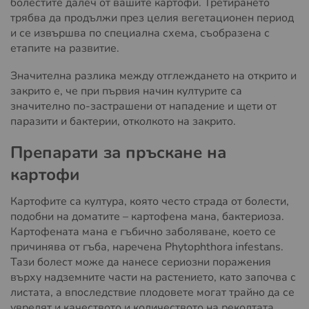
болестите далеч от вашите картофи. Третирането
трябва да продължи през целия вегетационен период
и се извършва по специална схема, съобразена с
етапите на развитие.
Значителна разлика между отглеждането на открито и
закрито е, че при първия начин културите са
значително по-застрашени от нападение и щети от
паразити и бактерии, отколкото на закрито.
Препарати за пръскане на
картофи
Картофите са култура, която често страда от болести,
подобни на доматите – картофена мана, бактериоза.
Картофената мана е гъбично заболяване, което се
причинява от гъба, наречена Phytophthora infestans.
Тази болест може да нанесе сериозни поражения
върху надземните части на растението, като започва с
листата, а впоследствие плодовете могат трайно да се
увредят и качеството и количеството на реколтата