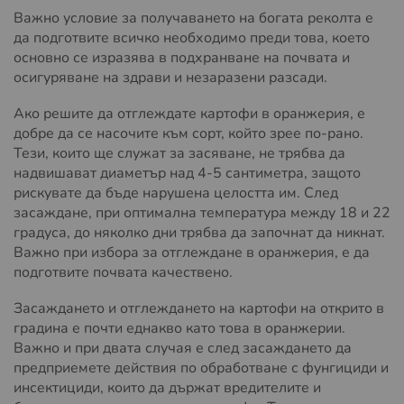
Важно условие за получаването на богата реколта е
да подготвите всичко необходимо преди това, което
основно се изразява в подхранване на почвата и
осигуряване на здрави и незаразени разсади.
Ако решите да отглеждате картофи в оранжерия, е
добре да се насочите към сорт, който зрее по-рано.
Тези, които ще служат за засяване, не трябва да
надвишават диаметър над 4-5 сантиметра, защото
рискувате да бъде нарушена целостта им. След
засаждане, при оптимална температура между 18 и 22
градуса, до няколко дни трябва да започнат да никнат.
Важно при избора за отглеждане в оранжерия, е да
подготвите почвата качествено.
Засаждането и отглеждането на картофи на открито в
градина е почти еднакво като това в оранжерии.
Важно и при двата случая е след засаждането да
предприемете действия по обработване с фунгициди и
инсектициди, които да държат вредителите и