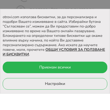
ПОСЛЕДВАЙТЕ НИ ВЪВ
FACEBOOK
otrovi.com използва бисквитки, за да персонализира и
подобри Вашето изживяване в сайта. Избирайки бутона
НАМЕРЕТЕ
НАШИЯТ МАГАЗИН
“Съгласявам се”, можем да Ви предоставим по-добро
изживяване по време на Вашето онлайн пазаруване.
Блокирането на определени типове бисквитки ще окаже
влияние върху начина, по който Ви доставяме
персонализирано съдържание. Ако искате да научите
повече, моля, прочетете
ОБЩИ УСЛОВИЯ ЗА ПОЛЗВАНЕ
И БИСКВИТКИ
.
Приемам всички
© 2026 Otrovi.com. Всички права запазени ™ |
Карта на сайта
Онлайн магазин
Настройки
от