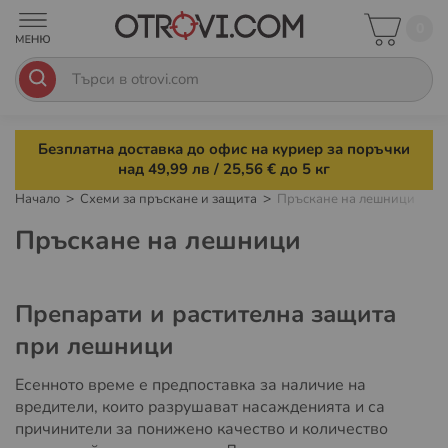
0
Безплатна доставка до офис на куриер за поръчки
над 49,99 лв / 25,56 € до 5 кг
Начало
Схеми за пръскане и защита
Пръскане на лешници
Пръскане на лешници
Препарати и растителна защита
при лешници
Есенното време е предпоставка за наличие на
вредители, които разрушават насажденията и са
причинители за понижено качество и количество