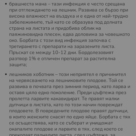
брашнеста мана – тази инфекция е често срещана
при отглеждането на лешник. Развива се бързо при
висока влажност на въздуха и е една от най-трудно
забележимите, тъй като се образува под долната
страна на листата и придобива облик на
паяжиновидна плесен, едва доловима за човешкото
око. Борбата с този вид инфекция започва с
третирането с препарати на заразените листа.
Пръскат се между 10-12 дни. Бордолезовият
разтвор 1% е отличен препарат за растителна
защита;
лешников хоботник – този неприятел е причинител
на червясването на лешниковите плодове. Той се
развива в почвата през зимния период, като ларва и
оставя цяло едно поколение. Преди цъфтежа през
пролетта ларвите какавидират. Те правят малки
дупчици в листата, като по този начин повреждат
плодовете. В повредените плодове правят дупчици,
в които женските снасят по едно яйце. Борбата с тях
се осъществява, като се съберат и унищожат
окапалите плодове и ларвите в тях, след което се
прекопаят падналите листа, след цъфтежа, за