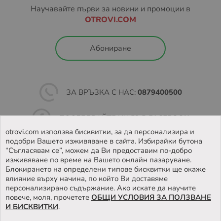
Научавайте първи за новини и промоции в
OTROVI.COM
Абониране
ЗА ВРЪЗКА С НАС:
0879400500
ПОСЛЕДВАЙТЕ НИ ВЪВ
FACEBOOK
otrovi.com използва бисквитки, за да персонализира и
подобри Вашето изживяване в сайта. Избирайки бутона
НАМЕРЕТЕ
НАШИЯТ МАГАЗИН
“Съгласявам се”, можем да Ви предоставим по-добро
изживяване по време на Вашето онлайн пазаруване.
Блокирането на определени типове бисквитки ще окаже
влияние върху начина, по който Ви доставяме
персонализирано съдържание. Ако искате да научите
повече, моля, прочетете
ОБЩИ УСЛОВИЯ ЗА ПОЛЗВАНЕ
И БИСКВИТКИ
.