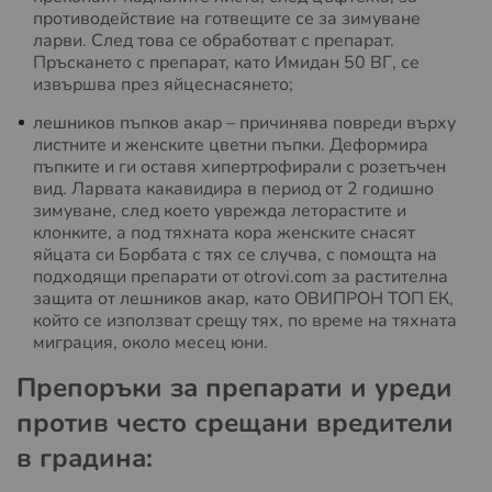
противодействие на готвещите се за зимуване
ларви. След това се обработват с препарат.
Пръскането с препарат, като Имидан 50 ВГ, се
извършва през яйцеснасянето;
лешников пъпков акар – причинява повреди върху
листните и женските цветни пъпки. Деформира
пъпките и ги оставя хипертрофирали с розетъчен
вид. Ларвата какавидира в период от 2 годишно
зимуване, след което уврежда леторастите и
клонките, а под тяхната кора женските снасят
яйцата си Борбата с тях се случва, с помощта на
подходящи препарати от otrovi.com за растителна
защита от лешников акар, като ОВИПРОН ТОП ЕК,
който се използват срещу тях, по време на тяхната
миграция, около месец юни.
Препоръки за препарати и уреди
против често срещани вредители
в градина: