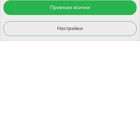
Приемам всички
© 2026 Otrovi.com. Всички права запазени ™ |
Карта на сайта
Онлайн магазин
Настройки
от