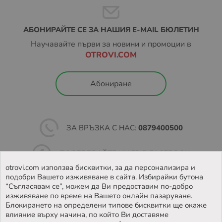
АБОНИРАЙТЕ СЕ ЗА НАШИЯ E-MAIL БЮЛЕТИН
Научавайте първи за новини и промоции в
OTROVI.COM
Абониране
ЗА ВРЪЗКА С НАС:
0879400500
ПОСЛЕДВАЙТЕ НИ ВЪВ
FACEBOOK
otrovi.com използва бисквитки, за да персонализира и
подобри Вашето изживяване в сайта. Избирайки бутона
НАМЕРЕТЕ
НАШИЯТ МАГАЗИН
“Съгласявам се”, можем да Ви предоставим по-добро
изживяване по време на Вашето онлайн пазаруване.
Блокирането на определени типове бисквитки ще окаже
влияние върху начина, по който Ви доставяме