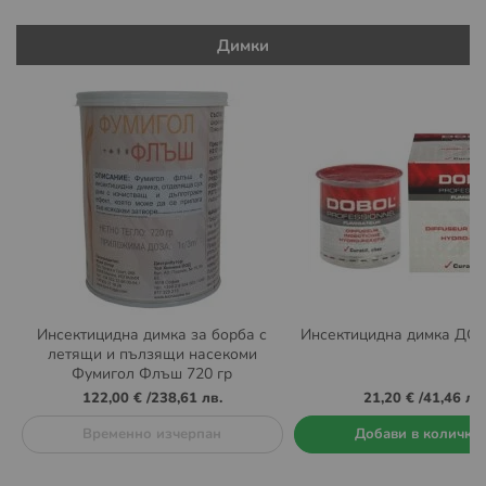
Димки
Инсектицидна димка за борба с
Инсектицидна димка ДО
летящи и пълзящи насекоми
Фумигол Флъш 720 гр
122,00 €
/
238,61 лв.
21,20 €
/
41,46 лв.
Временно изчерпан
Добави в количка