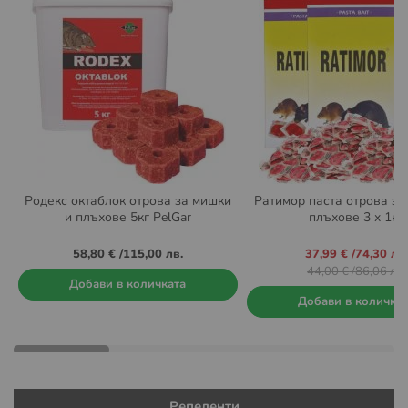
Родекс октаблок отрова за мишки
Ратимор паста отрова за
и плъхове 5кг PelGar
плъхове 3 x 1кг.
Промо
58,80 €
/
115,00 лв.
37,99 €
/
74,30 лв.
цена
44,00 €
/
86,06 лв.
Добави в количката
Добави в количка
Репеленти