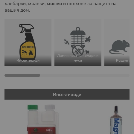
хлебарки, мравки, мишки и плъхове за защита на
вашия дом.
Лампи против комари и
Инсектициди
мухи
Родентиц
Инсектициди