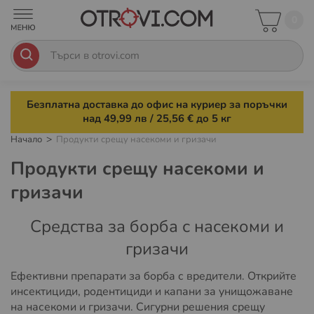
0
Безплатна доставка до офис на куриер за поръчки
над 49,99 лв / 25,56 € до 5 кг
Начало
Продукти срещу насекоми и гризачи
Продукти срещу насекоми и
гризачи
Средства за борба с насекоми и
гризачи
Ефективни препарати за борба с вредители. Открийте
инсектициди, родентициди и капани за унищожаване
на насекоми и гризачи. Сигурни решения срещу