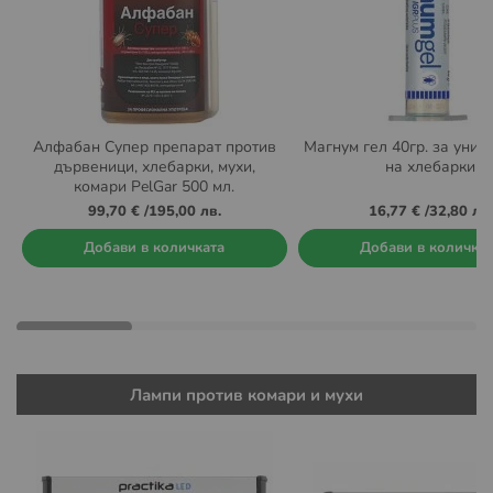
Алфабан Супер препарат против
Магнум гел 40гр. за уни
дървеници, хлебарки, мухи,
на хлебарки
комари PelGar 500 мл.
99,70 €
/
195,00 лв.
16,77 €
/
32,80 лв.
Добави в количката
Добави в количка
Лампи против комари и мухи