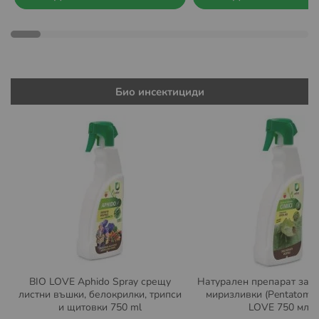
Био инсектициди
BIO LOVE Aphido Spray срещу
Натурален препарат за з
листни въшки, белокрилки, трипси
миризливки (Pentatomid
и щитовки 750 ml
LOVE 750 мл