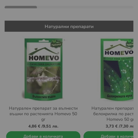
Натурални препарати
Натурален препарат за вълнести
Натурален препарат п
въшки по растенията Homevo 50
белокрилка по расте
gr
Homevo 50 gr
4,86 €
/
9,51 лв.
3,73 €
/
7,30 лв.
Добави в количката
Добави в количка