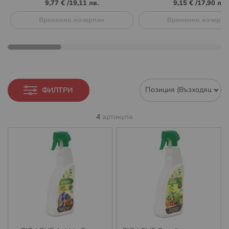
9,77 €
/
19,11 лв.
9,15 €
/
17,90 лв.
Временно изчерпан
Временно изчерпа
ФИЛТРИ
4
артикула