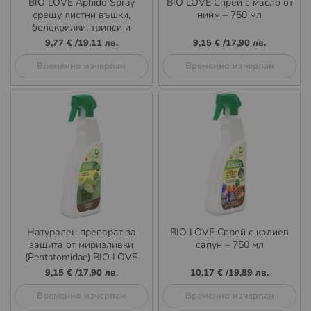
BIO LOVE Aphido Spray
BIO LOVE Спрей с масло от
срещу листни въшки,
нийм – 750 мл
белокрилки, трипси и
щитовки 750 ml
9,77 €
/
19,11 лв.
9,15 €
/
17,90 лв.
Временно изчерпан
Временно изчерпан
Натурален препарат за
BIO LOVE Спрей с калиев
защита от миризливки
сапун – 750 мл
(Pentatomidae) BIO LOVE
750 мл
9,15 €
/
17,90 лв.
10,17 €
/
19,89 лв.
Временно изчерпан
Временно изчерпан