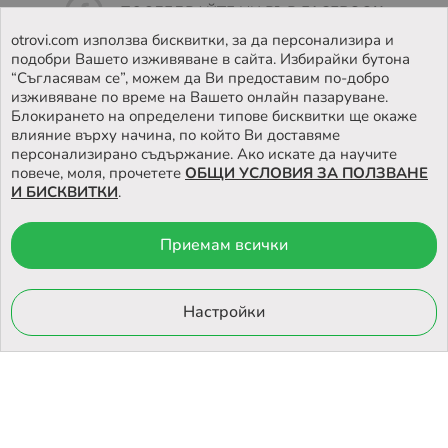
ПОСЛЕДВАЙТЕ НИ ВЪВ
FACEBOOK
otrovi.com използва бисквитки, за да персонализира и
подобри Вашето изживяване в сайта. Избирайки бутона
НАМЕРЕТЕ
НАШИЯТ МАГАЗИН
“Съгласявам се”, можем да Ви предоставим по-добро
изживяване по време на Вашето онлайн пазаруване.
Блокирането на определени типове бисквитки ще окаже
влияние върху начина, по който Ви доставяме
персонализирано съдържание. Ако искате да научите
повече, моля, прочетете
ОБЩИ УСЛОВИЯ ЗА ПОЛЗВАНЕ
И БИСКВИТКИ
.
Приемам всички
© 2026 Otrovi.com. Всички права запазени ™ |
Карта на сайта
Онлайн магазин
Настройки
от