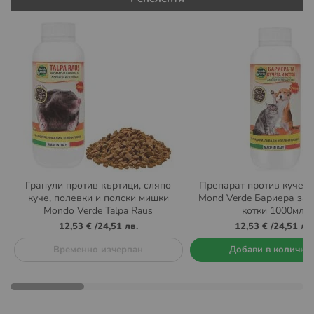
Гранули против къртици, сляпо
Препарат против кучета
куче, полевки и полски мишки
Mond Verde Бариера за 
Mondo Verde Talpa Raus
котки 1000мл.
12,53 €
/
24,51 лв.
12,53 €
/
24,51 лв.
Временно изчерпан
Добави в количка