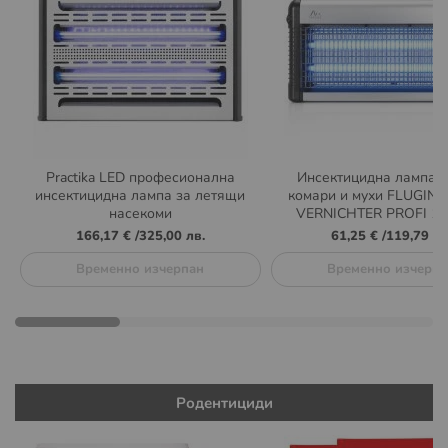
Practika LED професионална
Инсектицидна лампа п
инсектицидна лампа за летящи
комари и мухи FLUGIN
насекоми
VERNICHTER PROFI 15
166,17 €
/
325,00 лв.
61,25 €
/
119,79 лв
Временно изчерпан
Временно изчерпа
Родентициди