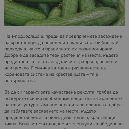
Най-подходящо е, преди да предприемете засаждане
на краставици, да определите какъв сорт би бил най-
подходящ, както и правилното им позициониране.
Добре е да засадите тези растения на места, където
преди това са се отглеждали ряпа, морков, репички
или цвекло. Причина за това е развиването на
кореновата система на краставицата – тя е
повърхностна.
За да си гарантирате качествена реколта, трябва да
осигурите всички необходими вещества за храненето
на тази култура. Именно поради тази причина е добре
да избягвате засяването на места, където
предшественици са били: диня, пъпеш, краставици,
тиква. Всички тези плодове и зеленчуци са обединени