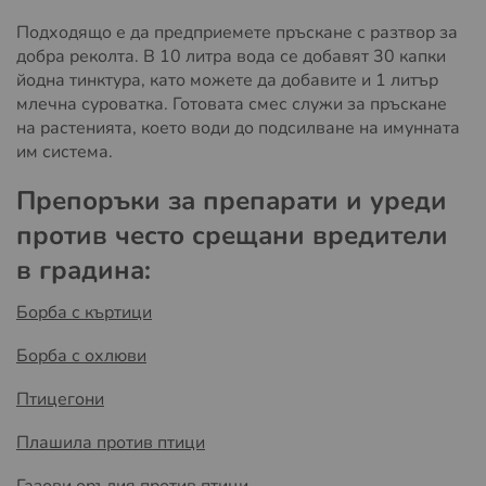
Подходящо е да предприемете пръскане с разтвор за
добра реколта. В 10 литра вода се добавят 30 капки
йодна тинктура, като можете да добавите и 1 литър
млечна суроватка. Готовата смес служи за пръскане
на растенията, което води до подсилване на имунната
им система.
Препоръки за препарати и уреди
против често срещани вредители
в градина:
Борба с къртици
Борба с охлюви
Птицегони
Плашила против птици
Газови оръдия против птици