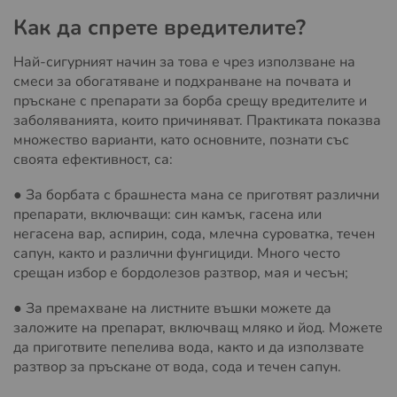
Как да спрете вредителите?
Най-сигурният начин за това е чрез използване на
смеси за обогатяване и подхранване на почвата и
пръскане с препарати за борба срещу вредителите и
заболяванията, които причиняват. Практиката показва
множество варианти, като основните, познати със
своята ефективност, са:
● За борбата с брашнеста мана се приготвят различни
препарати, включващи: син камък, гасена или
негасена вар, аспирин, сода, млечна суроватка, течен
сапун, както и различни фунгициди. Много често
срещан избор е бордолезов разтвор, мая и чесън;
● За премахване на листните въшки можете да
заложите на препарат, включващ мляко и йод. Можете
да приготвите пепелива вода, както и да използвате
разтвор за пръскане от вода, сода и течен сапун.