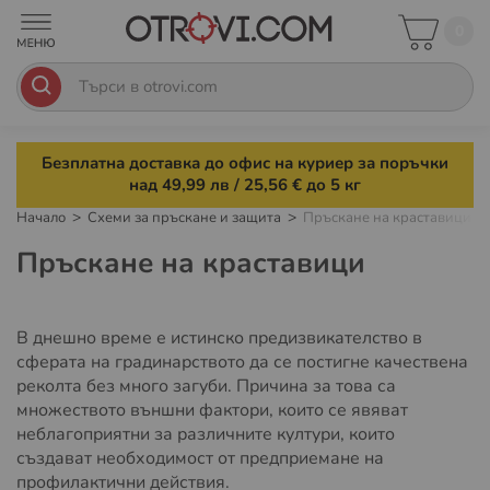
0
Безплатна доставка до офис на куриер за поръчки
над 49,99 лв / 25,56 € до 5 кг
Начало
Схеми за пръскане и защита
Пръскане на краставици
Пръскане на краставици
В днешно време е истинско предизвикателство в
сферата на градинарството да се постигне качествена
реколта без много загуби. Причина за това са
множеството външни фактори, които се явяват
неблагоприятни за различните култури, които
създават необходимост от предприемане на
профилактични действия.