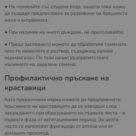
● Не поливайте със студена вода, защото това може
да създаде предпоставка за развиване на брашнеста
мана и антракноза;
● При наличие на много дъждове, не преполивайте;
● Преди засяването можете да обработите семената,
като ги накиснете в разтвор, съдържащ калиев
перманганат. По този начин възпрепятствате
наличието на заразени семена.
Профилактично пръскане на
краставици
Като превантивна мярка можете да предприемете
пръскането на краставиците да се извърши след
засаждането при образуването на първите листа – в
първата фаза от вегетационния период. За целта
често се използват фунгициди от аптека или от
домашен произход.