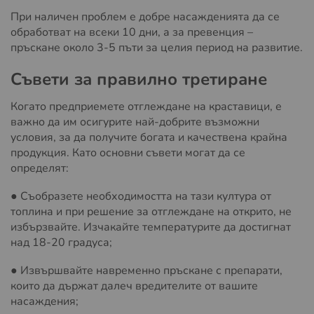
При наличен проблем е добре насажденията да се
обработват на всеки 10 дни, а за превенция –
пръскане около 3-5 пъти за целия период на развитие.
Съвети за правилно третиране
Когато предприемете отглеждане на краставици, е
важно да им осигурите най-добрите възможни
условия, за да получите богата и качествена крайна
продукция. Като основни съвети могат да се
определят:
● Съобразете необходимостта на тази култура от
топлина и при решение за отглеждане на открито, не
избързвайте. Изчакайте температурите да достигнат
над 18-20 градуса;
● Извършвайте навременно пръскане с препарати,
които да държат далеч вредителите от вашите
насаждения;