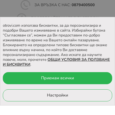
ЗА ВРЪЗКА С НАС:
0879400500
ПОСЛЕДВАЙТЕ НИ ВЪВ
FACEBOOK
otrovi.com използва бисквитки, за да персонализира и
подобри Вашето изживяване в сайта. Избирайки бутона
НАМЕРЕТЕ
НАШИЯТ МАГАЗИН
“Съгласявам се”, можем да Ви предоставим по-добро
изживяване по време на Вашето онлайн пазаруване.
Блокирането на определени типове бисквитки ще окаже
влияние върху начина, по който Ви доставяме
персонализирано съдържание. Ако искате да научите
повече, моля, прочетете
ОБЩИ УСЛОВИЯ ЗА ПОЛЗВАНЕ
И БИСКВИТКИ
.
Приемам всички
© 2026 Otrovi.com. Всички права запазени ™ |
Карта на сайта
Онлайн магазин
Настройки
от