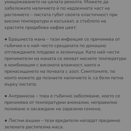
унищожаването на цялата реколта. Можете да
забележите наличието ѝ по надземната част на
растението – листата губят своята еластичност при
високи температури и изсъхват, а стъблото на
храстите придобива кафяв цвят;
● Брашнеста мана – тази инфекция се причинява от
гъбички и е най-често срещаната по домашно
отглежданите плодове и зеленчуци. Като най-чести
причинители на маната се явяват ниските температури
в комбинация с високата влажност, както и
пренасищането на почвата с азот. Симптомите, по
които можете да познаете наличието ѝ, са бели петна
върху листата;
● Антракноза – това е гъбично заболяване, което се
причинява от температурни аномалии, неправилно
поливане и засаждане на заразени семена;
● Листни въшки – тези вредители нападат предимно
зелената растителна маса.