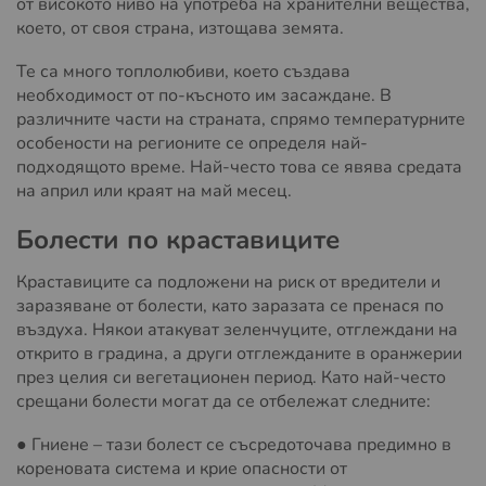
от високото ниво на употреба на хранителни вещества,
което, от своя страна, изтощава земята.
Те са много топлолюбиви, което създава
необходимост от по-късното им засаждане. В
различните части на страната, спрямо температурните
особености на регионите се определя най-
подходящото време. Най-често това се явява средата
на април или краят на май месец.
Болести по краставиците
Краставиците са подложени на риск от вредители и
заразяване от болести, като заразата се пренася по
въздуха. Някои атакуват зеленчуците, отглеждани на
открито в градина, а други отглежданите в оранжерии
през целия си вегетационен период. Като най-често
срещани болести могат да се отбележат следните:
● Гниене – тази болест се съсредоточава предимно в
кореновата система и крие опасности от