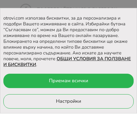
ПОСЛЕДВАЙТЕ НИ ВЪВ
FACEBOOK
otrovi.com използва бисквитки, за да персонализира и
подобри Вашето изживяване в сайта. Избирайки бутона
НАМЕРЕТЕ
НАШИЯТ МАГАЗИН
“Съгласявам се”, можем да Ви предоставим по-добро
изживяване по време на Вашето онлайн пазаруване.
Блокирането на определени типове бисквитки ще окаже
влияние върху начина, по който Ви доставяме
персонализирано съдържание. Ако искате да научите
повече, моля, прочетете
ОБЩИ УСЛОВИЯ ЗА ПОЛЗВАНЕ
И БИСКВИТКИ
.
Приемам всички
© 2026 Otrovi.com. Всички права запазени ™ |
Карта на сайта
Онлайн магазин
Настройки
от