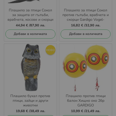
Плашило за птици Сокол
Плашило за птици Сокол
за защита от гълъби,
против гълъби, врабчета и
врабчета, косове и скорци
скорци Gardigo Vogel-
3 бр комплект Gardigo
Abwehr Falke
44,94 €
/
87,90 лв.
16,82 €
/
32,90 лв.
Добави в количката
Добави в количката
НОВО
Плашило бухал против
Плашилo против птици
птици, зайци и други
балон Хищно око 2бр
животни
GARDIGO
19,68 €
/
38,49 лв.
10,99 €
/
21,49 лв.