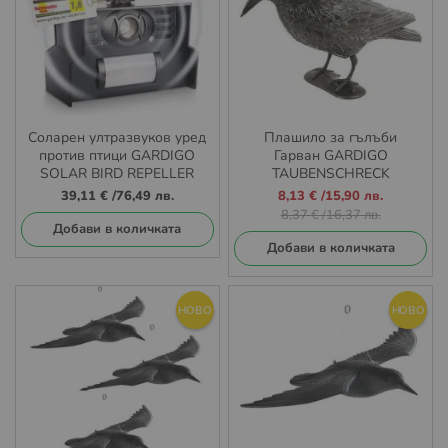
Соларен ултразвуков уред
Плашило за гълъби
против птици GARDIGO
Гарван GARDIGO
SOLAR BIRD REPELLER
TAUBENSCHRECK
Промо
39,11 €
/
76,49 лв.
8,13 €
/
15,90 лв.
цена
8,37 €
/
16,37 лв.
Добави в количката
Добави в количката
НОВО
НОВО