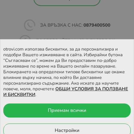
ЗА ВРЪЗКА С НАС:
0879400500
ПОСЛЕДВАЙТЕ НИ ВЪВ
FACEBOOK
otrovi.com използва бисквитки, за да персонализира и
подобри Вашето изживяване в сайта. Избирайки бутона
НАМЕРЕТЕ
НАШИЯТ МАГАЗИН
“Съгласявам се”, можем да Ви предоставим по-добро
изживяване по време на Вашето онлайн пазаруване.
Блокирането на определени типове бисквитки ще окаже
влияние върху начина, по който Ви доставяме
персонализирано съдържание. Ако искате да научите
повече, моля, прочетете
ОБЩИ УСЛОВИЯ ЗА ПОЛЗВАНЕ
И БИСКВИТКИ
.
Приемам всички
© 2026 Otrovi.com. Всички права запазени ™ |
Карта на сайта
Онлайн магазин
Настройки