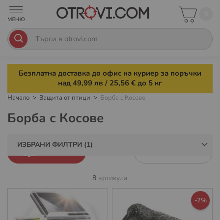
0
Безплатна доставка до офис на куриер за поръчки
над 49,99 лв / 25,56 € до 5 кг
Начало
Защита от птици
Борба с Косове
Борба с Косове
ИЗБРАНИ ФИЛТРИ
ФИЛТРИ
8
артикула
-2%