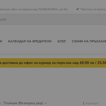
е
авка до офис на куриер над 25,56€/49,99лв. до 5кг
Преглед на пратка
ето
И
КАЛЕНДАР НА ВРЕДИТЕЛИ
БЛОГ
СХЕМИ НА ПРЪСКАН
 доставка до офис на куриер за поръчки над 49,99 лв / 25,56
о
1
Артикул