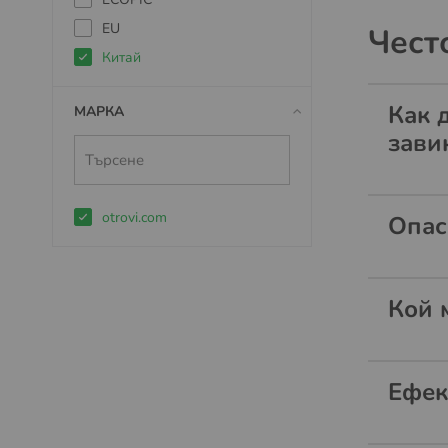
EU
Чест
Китай
Как 
МАРКА
зави
otrovi.com
Опас
Кой 
Ефек