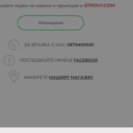
вайте първи за новини и промоции в
OTROVI.COM
Абониране
ЗА ВРЪЗКА С НАС:
0879400500
ПОСЛЕДВАЙТЕ НИ ВЪВ
FACEBOOK
НАМЕРЕТЕ
НАШИЯТ МАГАЗИН