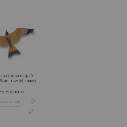
 за птици ястреб
Scarecrow kite hawk
2 €
/
130,49 лв.
о изчерпан