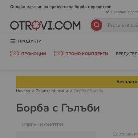
Прескачан
Онлайн магазин за продукти за борба с вредители
Безплатна дост
към
съдържани
Търсене
Търсене
ПРОДУКТИ
ПРОМОЦИИ
ПРОМО КОМПЛЕКТИ
ВРЕДИТЕЛ
Безплатна
Начало
Защита от птици
Борба с Гълъби
Борба с Гълъби
ИЗБРАНИ ФИЛТРИ
Сортирай п