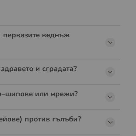
 и первазите веднъж
здравето и сградата?
да–шипове или мрежи?
рейове) против гълъби?