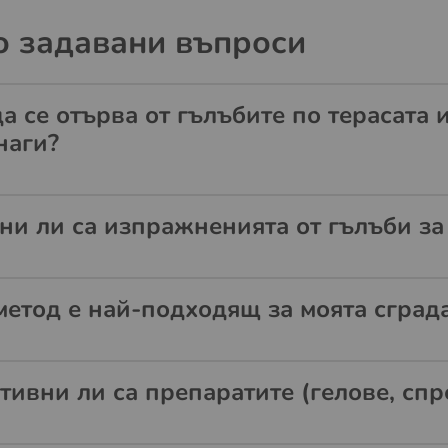
о задавани въпроси
да се отърва от гълъбите по терасата
наги?
ни ли са изпражненията от гълъби за 
метод е най-подходящ за моята сгра
тивни ли са препаратите (гелове, сп