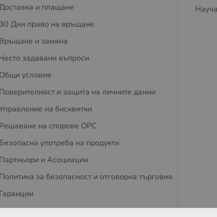
Доставка и плащане
Науча
30 Дни право на връщане
Връщане и замяна
Често задавани въпроси
Общи условия
Поверителност и защита на личните данни
Управление на бисквитки
Решаване на спорове OPC
Безопасна употреба на продукти
Партньори и Асоциации
Политика за безопасност и отговорна търговия
Гаранции
Съвети за защита на деца и домашни любимци