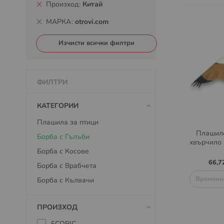
Произход
Китай
МАРКА
otrovi.com
Изчисти всички филтри
ФИЛТРИ
КАТЕГОРИИ
Плашила за птици
Плашило
Борба с Гълъби
хвърчило 
Борба с Косове
66,7
Борба с Врабчета
Временн
Борба с Кълвачи
ПРОИЗХОД
ECOPIC