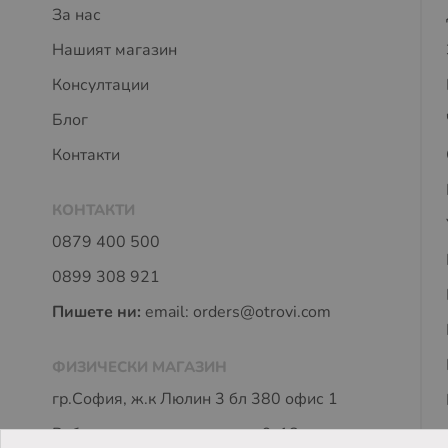
За нас
Нашият магазин
Консултации
Блог
Контакти
КОНТАКТИ
0879 400 500
0899 308 921
Пишете ни:
email:
orders@otrovi.com
ФИЗИЧЕСКИ МАГАЗИН
гр.София, ж.к Люлин 3 бл 380 офис 1
Работно време: пон - петък 9-18 часа