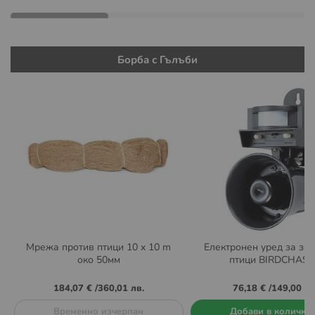
Борба с Гълъби
Мрежа против птици 10 x 10 m
Електронен уред за за
око 50мм
птици BIRDCHAS
184,07 €
/
360,01 лв.
76,18 €
/
149,00 лв
Временно изчерпан
Добави в количка