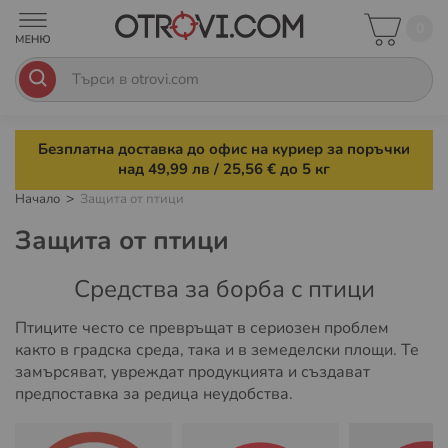
0
Безплатна доставка до офис на куриер за поръчки
над 49,99 лв / 25,56 € до 5 кг
Начало
Защита от птици
Защита от птици
Средства за борба с птици
Птиците често се превръщат в сериозен проблем
както в градска среда, така и в земеделски площи. Те
замърсяват, увреждат продукцията и създават
предпоставка за редица неудобства.