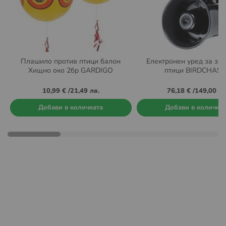
Плашилo против птици балон
Електронен уред за за
Хищно око 2бр GARDIGO
птици BIRDCHAS
10,99 €
/
21,49 лв.
76,18 €
/
149,00 лв
Добави в количката
Добави в количка