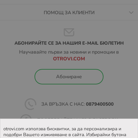
ПОМОЩ ЗА КЛИЕНТИ
АБОНИРАЙТЕ СЕ ЗА НАШИЯ E-MAIL БЮЛЕТИН
Научавайте първи за новини и промоции в
OTROVI.COM
Абониране
ЗА ВРЪЗКА С НАС:
0879400500
ПОСЛЕДВАЙТЕ НИ ВЪВ
FACEBOOK
otrovi.com използва бисквитки, за да персонализира и
подобри Вашето изживяване в сайта. Избирайки бутона