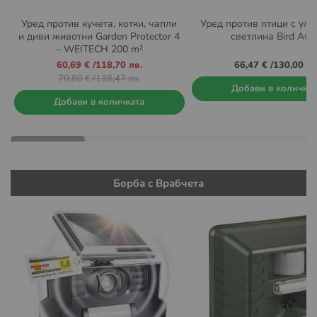
Уред против кучета, котки, чапли
Уред против птици с улт
и диви животни Garden Protector 4
светлина Bird Aw
– WEITECH 200 m²
Промо
60,69 €
/
118,70 лв.
66,47 €
/
130,00 лв
цена
70,80 €
/
138,47 лв.
Добави в количка
Добави в количката
Борба с Врабчета