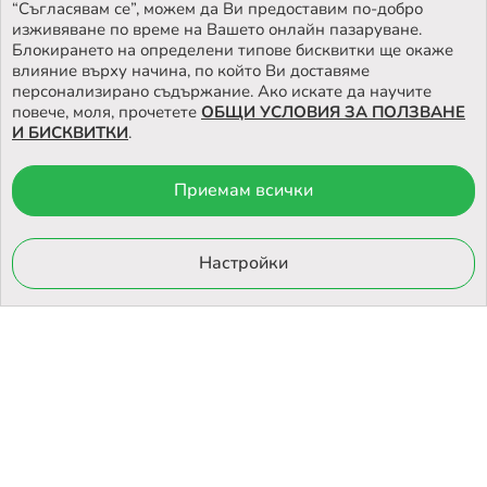
НАМЕРЕТЕ
НАШИЯТ МАГАЗИН
“Съгласявам се”, можем да Ви предоставим по-добро
изживяване по време на Вашето онлайн пазаруване.
Блокирането на определени типове бисквитки ще окаже
влияние върху начина, по който Ви доставяме
персонализирано съдържание. Ако искате да научите
повече, моля, прочетете
ОБЩИ УСЛОВИЯ ЗА ПОЛЗВАНЕ
И БИСКВИТКИ
.
Приемам всички
© 2026 Otrovi.com. Всички права запазени ™ |
Карта на сайта
Онлайн магазин
Настройки
от