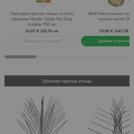
Препарат против птици, гълъби,
Bird Free оптичен гел 
прилепи Mondo Verde Ala Stop
гълъби кутия 15 
Volatile 750 мл.
10,07 €
/
19,70 лв.
73,00 €
/
142,78 лв
Временно изчерпан
Добави в количка
Шипове против птици