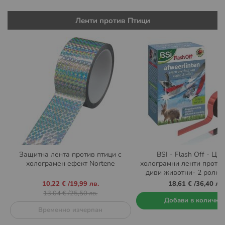
Ленти против Птици
Защитна лента против птици с
BSI - Flash Off - Цв
холограмен ефект Nortene
холограмни ленти против
диви животни- 2 ролки
метра
Промо
10,22 €
/
19,99 лв.
18,61 €
/
36,40 лв.
цена
13,04 €
/
25,50 лв.
Добави в количка
Временно изчерпан