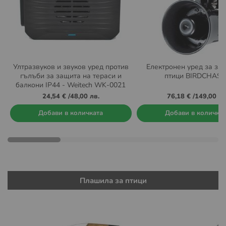
Ултразвуков и звуков уред против
Електронен уред за за
гълъби за защита на тераси и
птици BIRDCHAS
балкони IP44 - Weitech WK-0021
24,54 €
/
48,00 лв.
76,18 €
/
149,00 лв
Добави в количката
Добави в количка
Плашила за птици