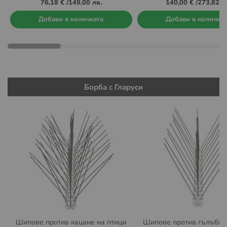
76,18 €
/
149,00 лв.
140,00 €
/
273,82 л
Добави в количката
Добави в количка
Борба с Гларуси
Шипове против кацане на птици
Шипове против гълъби, 