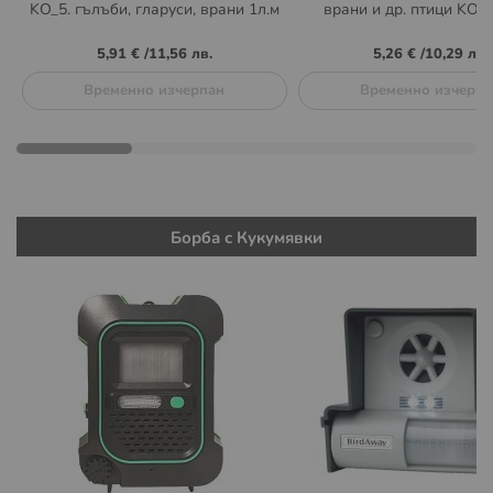
KO_5. гълъби, гларуси, врани 1л.м
врани и др. птици KO_3
5,91 €
/
11,56 лв.
5,26 €
/
10,29 лв.
Временно изчерпан
Временно изчерпа
Борба с Кукумявки