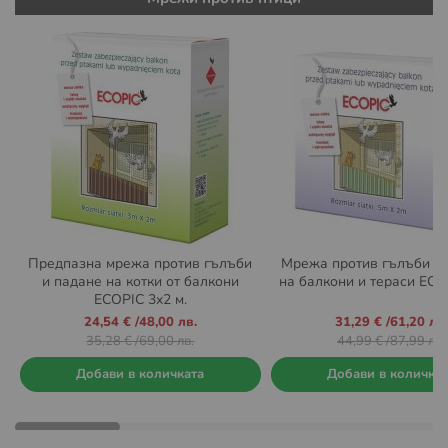
Предпазна мрежа против гълъби
Мрежа против гълъби з
и падане на котки от балкони
на балкони и тераси ECOP
ECOPIC 3x2 м.
Промо
Промо
24,54 €
/
48,00 лв.
31,29 €
/
61,20 лв.
цена
цена
35,28 €
/
69,00 лв.
44,99 €
/
87,99 лв.
Добави в количката
Добави в количка