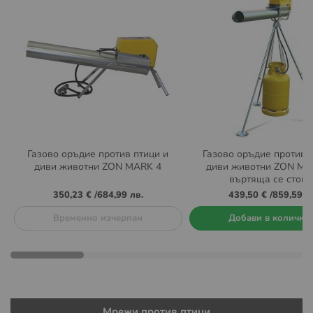
Газово оръдие против птици и
Газово оръдие против 
диви животни ZON MARK 4
диви животни ZON MA
въртяща се стойк
350,23 €
/
684,99 лв.
439,50 €
/
859,59 л
Временно изчерпан
Добави в количка
Мрежи против птици