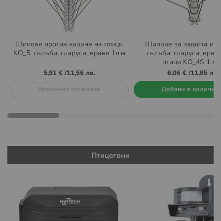
Шипове против кацане на птици
Шипове за защита и б
KO_5. гълъби, гларуси, врани 1л.м
гълъби, гларуси, врани
птици KO_4S 1 л.м
5,91 €
/
11,56 лв.
6,06 €
/
11,85 лв.
Временно изчерпан
Добави в количка
Птицегони