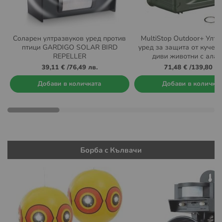
Соларен ултразвуков уред против
MultiStop Outdoor+ Улт
птици GARDIGO SOLAR BIRD
уред за защита от кучета
REPELLER
диви животни с алар
дистанционно управ
39,11 €
/
76,49 лв.
71,48 €
/
139,80 лв
Добави в количката
Добави в количка
Борба с Кълвачи