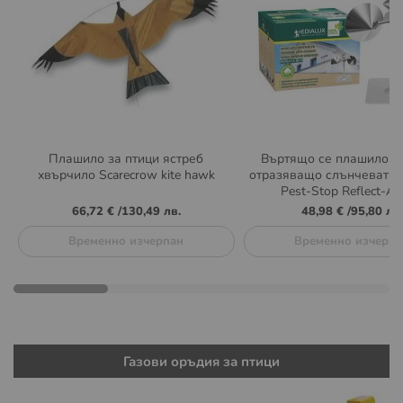
Плашило за птици ястреб
Въртящо се плашило за
хвърчило Scarecrow kite hawk
отразяващо слънчевата 
Pest-Stop Reflect-A-
66,72 €
/
130,49 лв.
48,98 €
/
95,80 лв.
Временно изчерпан
Временно изчерпа
Газови оръдия за птици