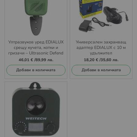
Ултразвуков уред EDIALUX
Универсален захранващ
срещу кучета, котки и
адаптер EDIALUX с 10 м
гризачи – Ultrasonic Defend
удължител
46,01 €
/
89,99 лв.
18,20 €
/
35,60 лв.
Добави в количката
Добави в количката