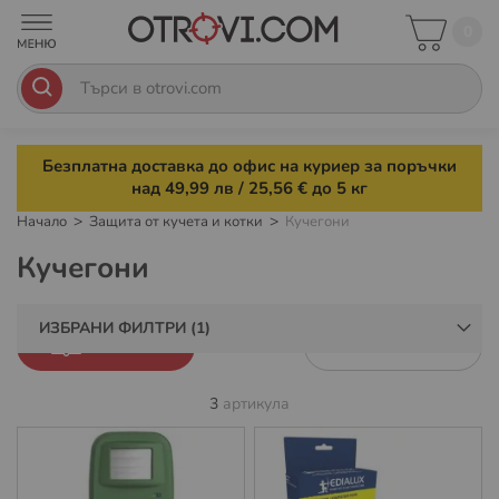
0
Безплатна доставка до офис на куриер за поръчки
над 49,99 лв / 25,56 € до 5 кг
Начало
Защита от кучета и котки
Кучегони
Кучегони
ИЗБРАНИ ФИЛТРИ
ФИЛТРИ
3
артикула