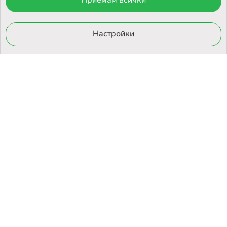
Приемам всички
© 2026 Otrovi.com. Всички права запазени ™ |
Карта на сайта
Онлайн магазин
Настройки
от