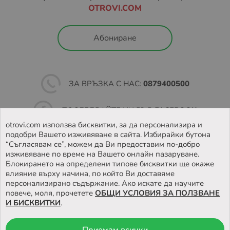
OTROVI.COM
Абониране
ЗА ВРЪЗКА С НАС:
0879400500
ПОСЛЕДВАЙТЕ НИ ВЪВ
FACEBOOK
otrovi.com използва бисквитки, за да персонализира и
подобри Вашето изживяване в сайта. Избирайки бутона
НАМЕРЕТЕ
НАШИЯТ МАГАЗИН
“Съгласявам се”, можем да Ви предоставим по-добро
изживяване по време на Вашето онлайн пазаруване.
Блокирането на определени типове бисквитки ще окаже
влияние върху начина, по който Ви доставяме
персонализирано съдържание. Ако искате да научите
повече, моля, прочетете
ОБЩИ УСЛОВИЯ ЗА ПОЛЗВАНЕ
И БИСКВИТКИ
.