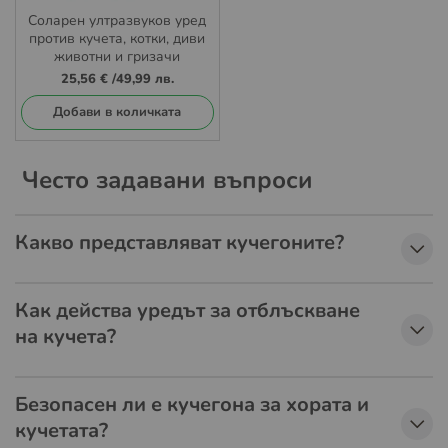
Соларен ултразвуков уред
против кучета, котки, диви
животни и гризачи
Ultrasonic Defend
25,56 €
/
49,99 лв.
Добави в количката
Често задавани въпроси
Какво представляват кучегоните?
Как действа уредът за отблъскване
на кучета?
Безопасен ли е кучегона за хората и
кучетата?