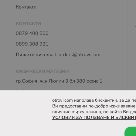
Контакти
КОНТАКТИ
0879 400 500
0899 308 921
Пишете ни:
email:
orders@otrovi.com
ФИЗИЧЕСКИ МАГАЗИН
гр.София, ж.к Люлин 3 бл 380 офис 1
Работно време: пон - петък 9-18 часа
otrovi.com използва бисквитки, за да
Ви предоставим по-добро изживяване 
влияние върху начина, по който Ви до
УСЛОВИЯ ЗА ПОЛЗВАНЕ И БИСКВИ
© 2026 Otrovi.com. Всички права запазени ™ |
Карта на са