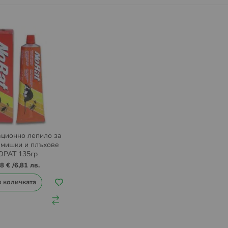
ционно лепило за
 мишки и плъхове
ОРАТ 135гр
48 €
/
6,81 лв.
в количката