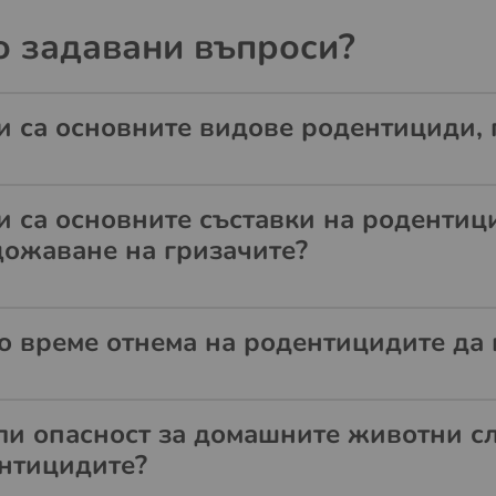
о задавани въпроси?
и са основните видове родентициди, 
и са основните съставки на родентиц
ожаване на гризачите?
о време отнема на родентицидите да 
ли опасност за домашните животни сл
нтицидите?