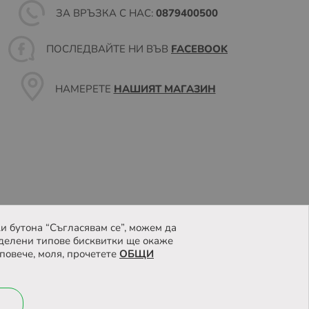
ЗА ВРЪЗКА С НАС:
0879400500
ПОСЛЕДВАЙТЕ НИ ВЪВ
FACEBOOK
НАМЕРЕТЕ
НАШИЯТ МАГАЗИН
и бутона “Съгласявам се”, можем да
делени типове бисквитки ще окаже
повече, моля, прочетете
ОБЩИ