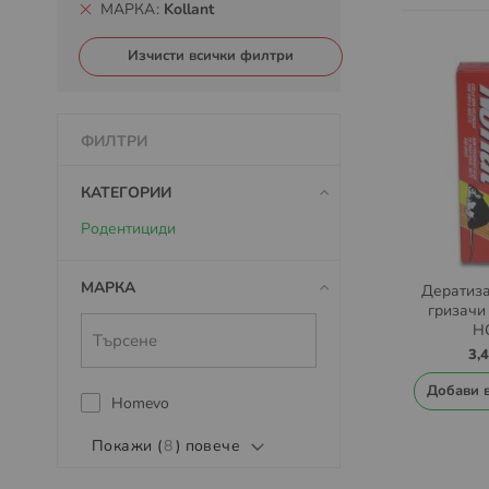
МАРКА
Kollant
Изчисти всички филтри
ФИЛТРИ
КАТЕГОРИИ
Родентициди
МАРКА
Дератиза
гризачи
Н
3,
Добави 
Homevo
Покажи (
8
) повече