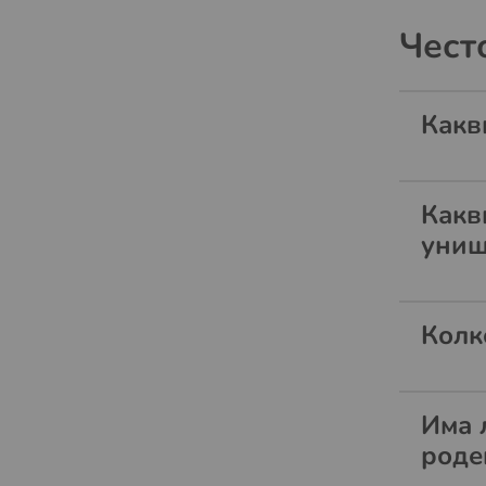
Чест
Какв
Какв
унищ
Колк
Има 
роде