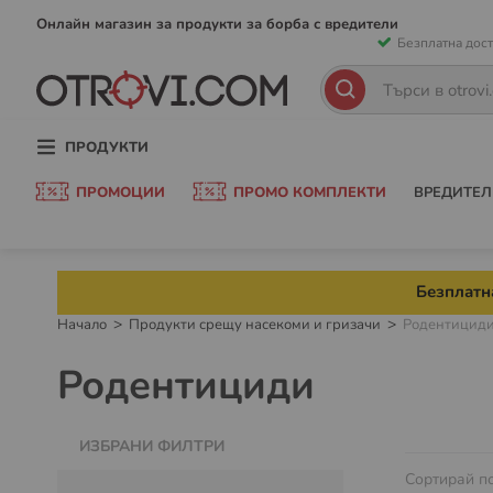
Прескачан
Онлайн магазин за продукти за борба с вредители
Безплатна дост
към
съдържани
Търсене
Търсене
ПРОДУКТИ
ПРОМОЦИИ
ПРОМО КОМПЛЕКТИ
ВРЕДИТЕЛ
Безплатна
Начало
Продукти срещу насекоми и гризачи
Родентицид
Родентициди
ИЗБРАНИ ФИЛТРИ
Сортирай п