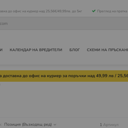
е
авка до офис на куриер над 25,56€/49,99лв. до 5кг
Преглед на пратка
ето
И
КАЛЕНДАР НА ВРЕДИТЕЛИ
БЛОГ
СХЕМИ НА ПРЪСКАН
 доставка до офис на куриер за поръчки над 49,99 лв / 25,56
и
о
1
Артикул