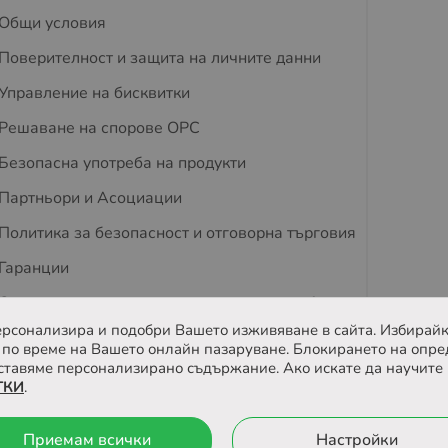
Общи условия
Поверителност и защита на личните данни
Управление на бисквитки
Решаване на спорове OPC
Безопасна употреба на продукти
Партньори и Асоциации
Политика за безопасност и отговорна търговия
Гаранции
Съвети за защита на деца и домашни любимци
 персонализира и подобри Вашето изживяване в сайта. Избирайк
Отзиви
по време на Вашето онлайн пазаруване. Блокирането на опре
ставяме персонализирано съдържание. Ако искате да научите 
ТКИ
.
йта
Онлайн магазин от
Приемам всички
Настройки