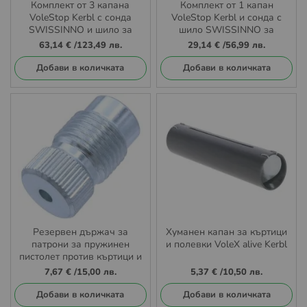
Комплект от 3 капана
Комплект от 1 капан
VoleStop Kerbl с сонда
VoleStop Kerbl и сонда с
SWISSINNO и шило за
шило SWISSINNO за
къртици и полевки
къртици, сляпо куче и
63,14 €
/
123,49 лв.
29,14 €
/
56,99 лв.
полевки
Добави в количката
Добави в количката
Резервен държач за
Хуманен капан за къртици
патрони за пружинен
и полевки VoleX alive Kerbl
пистолет против къртици и
сляпо куче cit VoleShot
7,67 €
/
15,00 лв.
5,37 €
/
10,50 лв.
Добави в количката
Добави в количката