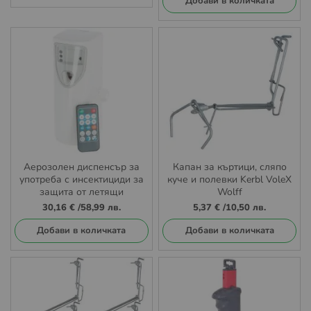
Добави в количката
Аерозолен диспенсър за
Капан за къртици, сляпо
употреба с инсектициди за
куче и полевки Kerbl VoleX
защита от летящи
Wolff
насекоми или
30,16 €
/
58,99 лв.
5,37 €
/
10,50 лв.
ароматизатори –
Перфектен за вътрешна и
Добави в количката
Добави в количката
външна употреба Cit FLY
Booster