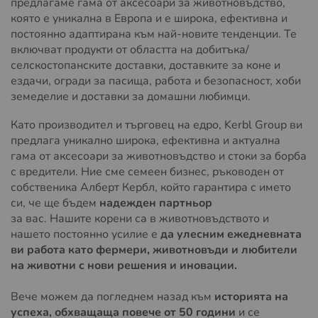
предлагаме гама от аксесоари за животновъдство,
която е уникална в Европа и е широка, ефективна и
постоянно адаптирана към най-новите тенденции. Те
включват продукти от областта на добитъка/
селскостопанските доставки, доставките за коне и
ездачи, огради за пасища, работа и безопасност, хоби
земеделие и доставки за домашни любимци.
Като производител и търговец на едро, Kerbl Group ви
предлага уникално широка, ефективна и актуална
гама от аксесоари за животновъдство и стоки за борба
с вредители. Ние сме семеен бизнес, ръководен от
собственика Алберт Кербл, който гарантира с името
си, че ще бъдем
надежден партньор
за вас. Нашите корени са в животновъдството и
нашето постоянно усилие е
да улесним ежедневната
ви работа като фермери, животновъди и любители
на животни с нови решения и иновации.
Вече можем да погледнем назад към
историята на
успеха, обхващаща повече от 50 години
и се