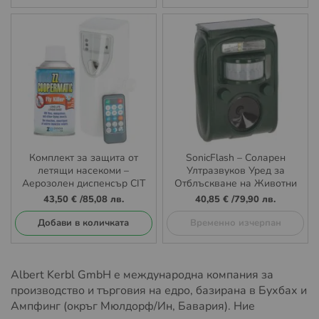
Комплект за защита от
SonicFlash – Соларен
летящи насекоми –
Ултразвуков Уред за
Аерозолен диспенсър CIT
Отблъскване на Животни
Fly-Booster с дистанционно
Kerbl
43,50 €
/
85,08 лв.
40,85 €
/
79,90 лв.
управление + Спрей
пълнител ZZ Coopermatic
Добави в количката
Временно изчерпан
250 ml
Albert Kerbl GmbH е международна компания за
производство и търговия на едро, базирана в Бухбах и
Ампфинг (окръг Мюлдорф/Ин, Бавария). Ние