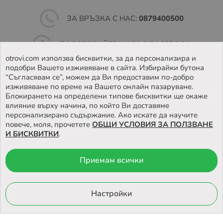
ЗА ВРЪЗКА С НАС:
0879400500
ПОСЛЕДВАЙТЕ НИ ВЪВ
FACEBOOK
otrovi.com използва бисквитки, за да персонализира и
подобри Вашето изживяване в сайта. Избирайки бутона
НАМЕРЕТЕ
НАШИЯТ МАГАЗИН
“Съгласявам се”, можем да Ви предоставим по-добро
изживяване по време на Вашето онлайн пазаруване.
Блокирането на определени типове бисквитки ще окаже
влияние върху начина, по който Ви доставяме
персонализирано съдържание. Ако искате да научите
повече, моля, прочетете
ОБЩИ УСЛОВИЯ ЗА ПОЛЗВАНЕ
И БИСКВИТКИ
.
Приемам всички
© 2026 Otrovi.com. Всички права запазени ™ |
Карта на сайта
Онлайн магазин
Настройки
от