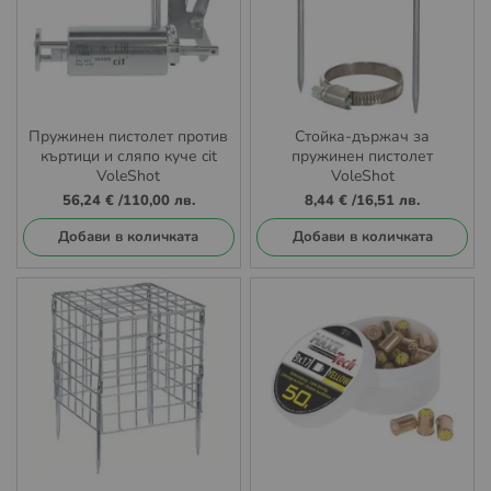
Пружинен пистолет против
Стойка-държач за
къртици и сляпо куче cit
пружинен пистолет
VoleShot
VoleShot
56,24 €
/
110,00 лв.
8,44 €
/
16,51 лв.
Добави в количката
Добави в количката