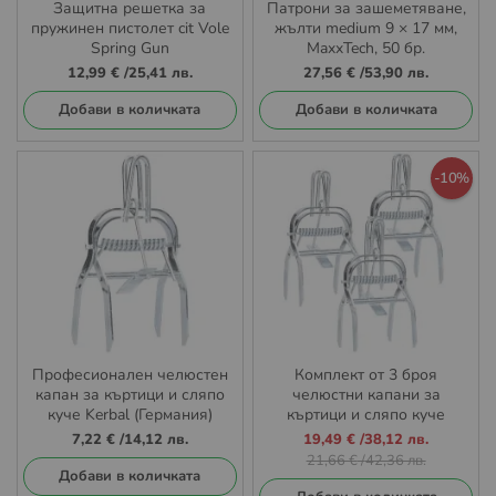
Защитна решетка за
Патрони за зашеметяване,
пружинен пистолет cit Vole
жълти medium 9 × 17 мм,
Spring Gun
MaxxTech, 50 бр.
12,99 €
/
25,41 лв.
27,56 €
/
53,90 лв.
Добави в количката
Добави в количката
-10%
Професионален челюстен
Комплект от 3 броя
капан за къртици и сляпо
челюстни капани за
куче Kerbal (Германия)
къртици и сляпо куче
Kerbal
Промо
7,22 €
/
14,12 лв.
19,49 €
/
38,12 лв.
цена
21,66 €
/
42,36 лв.
Добави в количката