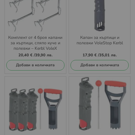
Комплект от 4 броя капани
Капан за къртици и
за къртици, сляпо куче и
полевки VoleStop Kerbl
полевки – Kerbl VoleX
Wolff
20,40 €
/
39,90 лв.
17,90 €
/
35,01 лв.
Добави в количката
Добави в количката