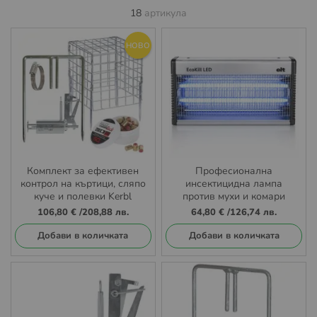
18
артикула
НОВО
Комплект за ефективен
Професионална
контрол на къртици, сляпо
инсектицидна лампа
куче и полевки Kerbl
против мухи и комари
VoleShot
EcoKill LED 150 кв.м.
106,80 €
/
208,88 лв.
64,80 €
/
126,74 лв.
Добави в количката
Добави в количката