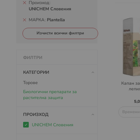
Произход
UNICHEM Словения
МАРКА
Plantella
Изчисти всички филтри
ФИЛТРИ
КАТЕГОРИИ
Торове
Капан за
лепил
Биологични препарати за
растителна защита
5,
Временн
ПРОИЗХОД
UNICHEM Словения