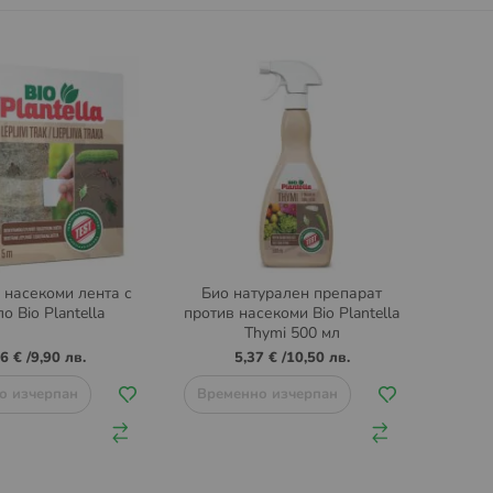
 насекоми лента с
Био натурален препарат
о Bio Plantella
против насекоми Bio Plantella
Thymi 500 мл
06 €
/
9,90 лв.
5,37 €
/
10,50 лв.
о изчерпан
Временно изчерпан