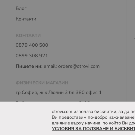
Блог
Контакти
КОНТАКТИ
0879 400 500
0899 308 921
Пишете ни:
email:
orders@otrovi.com
ФИЗИЧЕСКИ МАГАЗИН
гр.София, ж.к Люлин 3 бл 380 офис 1
Работно време: пон - петък 9-18 часа
otrovi.com използва бисквитки, за да
Ви предоставим по-добро изживяване 
влияние върху начина, по който Ви до
УСЛОВИЯ ЗА ПОЛЗВАНЕ И БИСКВИ