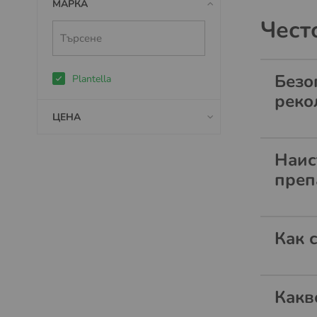
МАРКА
Чест
Безо
Plantella
реко
ЦЕНА
Наис
преп
Как 
Какв