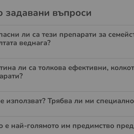
о задавани въпроси
пасни ли са тези препарати за семейс
лтата веднага?
тина ли са толкова ефективни, колко
арати?
се използват? Трябва ли ми специалн
о е най-голямото им предимство пред