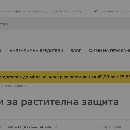
е
авка до офис на куриер над 25,56€/49,99лв. до 5кг
Преглед на пратка
ето
И
КАЛЕНДАР НА ВРЕДИТЕЛИ
БЛОГ
СХЕМИ НА ПРЪСКАН
 доставка до офис на куриер за поръчки над 49,99 лв / 25,56
тителна защита
 за растителна защита
о
2
артикула