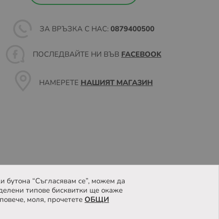
ЗА ВРЪЗКА С НАС:
0879400500
ПОСЛЕДВАЙТЕ НИ ВЪВ
FACEBOOK
НАМЕРЕТЕ
НАШИЯТ МАГАЗИН
и бутона “Съгласявам се”, можем да
делени типове бисквитки ще окаже
повече, моля, прочетете
ОБЩИ