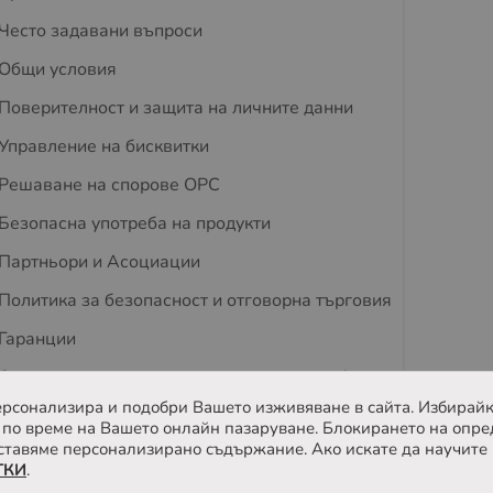
Често задавани въпроси
Общи условия
Поверителност и защита на личните данни
Управление на бисквитки
Решаване на спорове OPC
Безопасна употреба на продукти
Партньори и Асоциации
Политика за безопасност и отговорна търговия
Гаранции
Съвети за защита на деца и домашни любимци
 персонализира и подобри Вашето изживяване в сайта. Избирайк
Отзиви
по време на Вашето онлайн пазаруване. Блокирането на опре
ставяме персонализирано съдържание. Ако искате да научите 
ТКИ
.