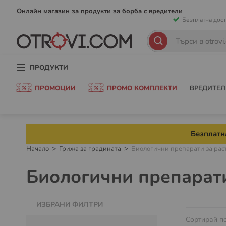
Прескачан
Онлайн магазин за продукти за борба с вредители
Безплатна дост
към
съдържани
Търсене
Търсене
ПРОДУКТИ
ПРОМОЦИИ
ПРОМО КОМПЛЕКТИ
ВРЕДИТЕЛ
Безплатна
Начало
Грижа за градината
Биологични препарати за рас
Биологични препарати
ИЗБРАНИ ФИЛТРИ
Сортирай п