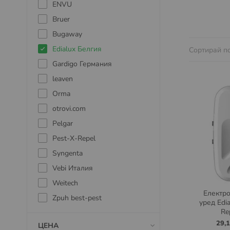
ENVU
Bruer
Bugaway
Edialux Белгия
Сортирай п
Gardigo Германия
leaven
Orma
otrovi.com
Pelgar
Pest-X-Repel
Syngenta
Vebi Италия
Weitech
Електр
Zpuh best-pest
уред Edia
Re
29,
ЦЕНА