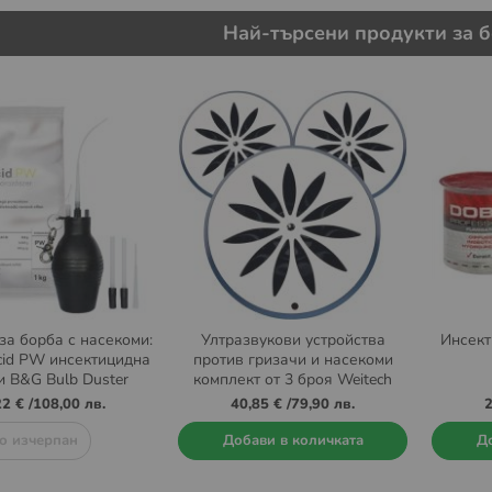
Най-търсени продукти за б
за борба с насекоми:
Ултразвукови устройства
Инсек
cid PW инсектицидна
против гризачи и насекоми
и B&G Bulb Duster
комплект от 3 броя Weitech
прашилка
WK-3523
22 €
/
108,00 лв.
40,85 €
/
79,90 лв.
2
о изчерпан
Добави в количката
До