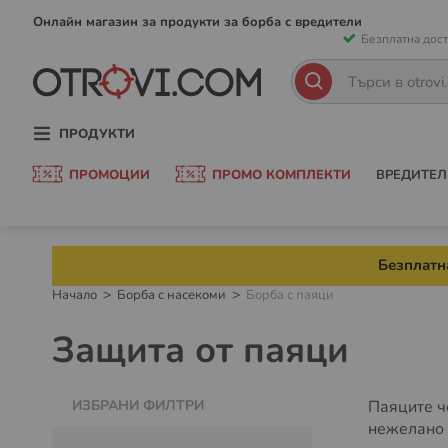
Прескачан
Онлайн магазин за продукти за борба с вредители
Безплатна дост
към
съдържани
Търсене
Търсене
ПРОДУКТИ
ПРОМОЦИИ
ПРОМО КОМПЛЕКТИ
ВРЕДИТЕЛ
Безплатна
Начало
Борба с насекоми
Борба с паяци
Защита от паяци
ИЗБРАНИ ФИЛТРИ
Паяците ч
нежелано 