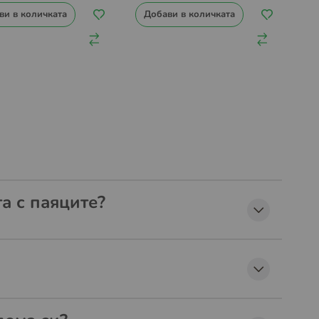
ви в количката
Добави в количката
а с паяците?