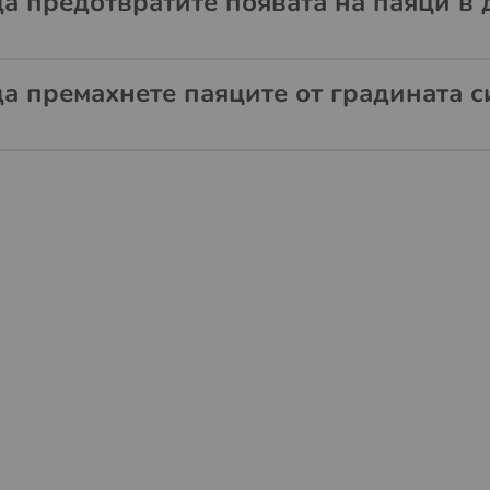
да предотвратите появата на паяци в 
да премахнете паяците от градината с