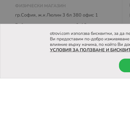
ФИЗИЧЕСКИ МАГАЗИН
гр.София, ж.к Люлин 3 бл 380 офис 1
Работно време: пон - петък 9-18 часа
otrovi.com използва бисквитки, за да
Ви предоставим по-добро изживяване 
влияние върху начина, по който Ви до
УСЛОВИЯ ЗА ПОЛЗВАНЕ И БИСКВИ
© 2026 Otrovi.com. Всички права запазени ™ |
Карта на са