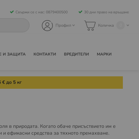
Свържи се с нас: 0879400500
30 дни право на връщане
0
Профил
Количка
Е И ЗАЩИТА
КОНТАКТИ
ВРЕДИТЕЛИ
МАРКИ
 € до 5 кг
оля в природата. Когато обаче присъствието им е
 и ефикасни средства за тяхното премахване.