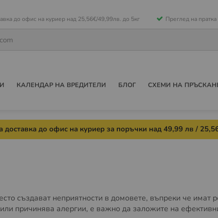
е
авка до офис на куриер над 25,56€/49,99лв. до 5кг
Преглед на пратка
ето
И
КАЛЕНДАР НА ВРЕДИТЕЛИ
БЛОГ
СХЕМИ НА ПРЪСКАН
 доставка до офис на куриер за поръчки над 49,99 лв / 25,56
есто създават неприятности в домовете, въпреки че имат р
или причинява алергии, е важно да заложите на ефективни