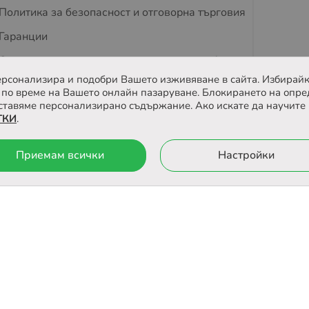
Политика за безопасност и отговорна търговия
Гаранции
Съвети за защита на деца и домашни любимци
 персонализира и подобри Вашето изживяване в сайта. Избирайк
Отзиви
по време на Вашето онлайн пазаруване. Блокирането на опре
ставяме персонализирано съдържание. Ако искате да научите 
ТКИ
.
йта
Онлайн магазин от
Приемам всички
Настройки