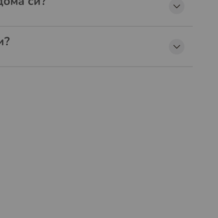
дома си?
и?