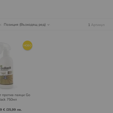
о
1
Артикул
НОВО
 против паяци Go
Back 750мл
29 €
/
25,99 лв.