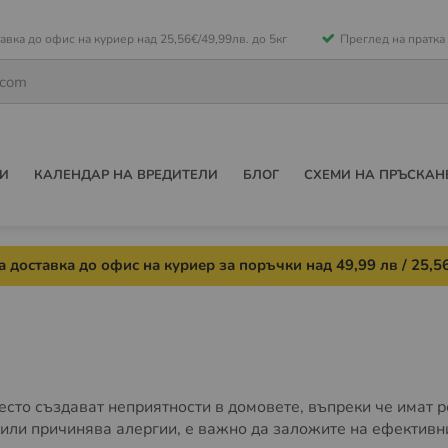
е
авка до офис на куриер над 25,56€/49,99лв. до 5кг
Преглед на пратка
ето
И
КАЛЕНДАР НА ВРЕДИТЕЛИ
БЛОГ
СХЕМИ НА ПРЪСКАН
 доставка до офис на куриер за поръчки над 49,99 лв / 25,56
есто създават неприятности в домовете, въпреки че имат р
или причинява алергии, е важно да заложите на ефективни