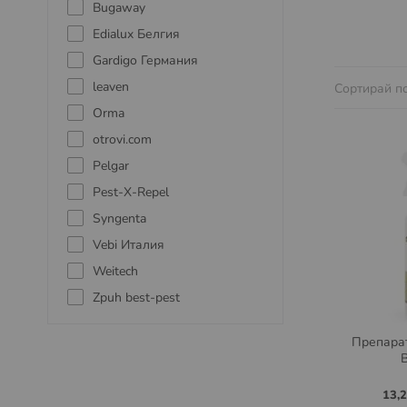
Bugaway
Edialux Белгия
Gardigo Германия
leaven
Сортирай п
Orma
otrovi.com
Pelgar
Pest-X-Repel
Syngenta
Vebi Италия
Weitech
Zpuh best-pest
Препарат
13,