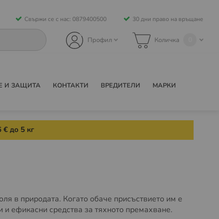
Свържи се с нас: 0879400500
30 дни право на връщане
0
Профил
Количка
Е И ЗАЩИТА
КОНТАКТИ
ВРЕДИТЕЛИ
МАРКИ
 € до 5 кг
оля в природата. Когато обаче присъствието им е
 и ефикасни средства за тяхното премахване.