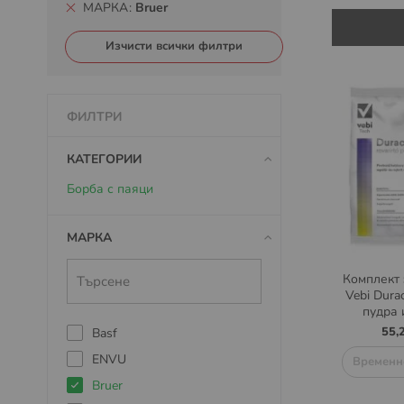
МАРКА
Bruer
Изчисти всички филтри
ФИЛТРИ
КАТЕГОРИИ
Борба с паяци
МАРКА
Комплект 
Vebi Dura
пудра 
55,
Basf
ENVU
Временн
Bruer