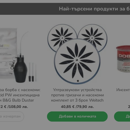
Най-търсени продукти за б
за борба с насекоми:
Ултразвукови устройства
Инсек
cid PW инсектицидна
против гризачи и насекоми
и B&G Bulb Duster
комплект от 3 броя Weitech
прашилка
WK-3523
22 €
/
108,00 лв.
40,85 €
/
79,90 лв.
2
о изчерпан
Добави в количката
До