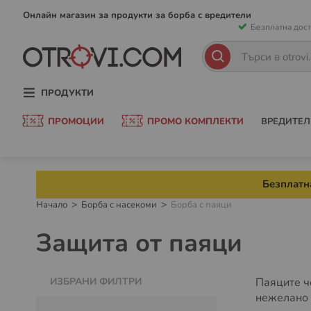
Прескачан
Онлайн магазин за продукти за борба с вредители
Безплатна дост
към
съдържани
Търсене
Търсене
ПРОДУКТИ
ПРОМОЦИИ
ПРОМО КОМПЛЕКТИ
ВРЕДИТЕЛ
Безплатна
Начало
Борба с насекоми
Борба с паяци
Защита от паяци
ИЗБРАНИ ФИЛТРИ
Паяците ч
нежелано 