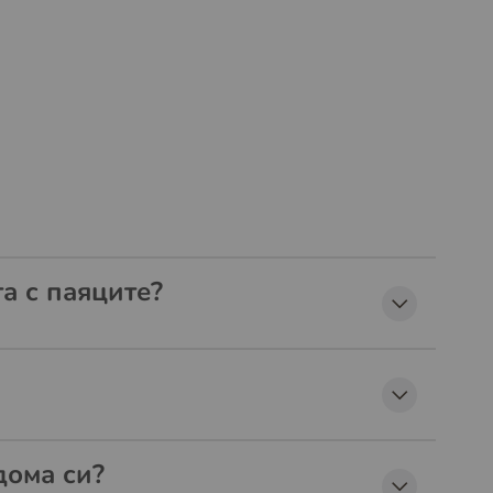
а с паяците?
дома си?