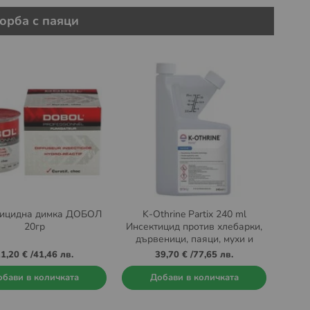
орба с паяци
тицидна димка ДОБОЛ
K-Othrine Partix 240 ml
20гр
Инсектицид против хлебарки,
дървеници, паяци, мухи и
гнезда на оси на закрито
1,20 €
/
41,46 лв.
39,70 €
/
77,65 лв.
бави в количката
Добави в количката