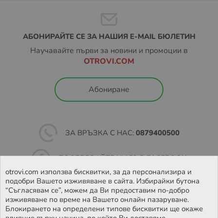
АБОНИРАЙТЕ СЕ ЗА НАШИЯ E-MAIL БЮЛЕТИН
Научавайте първи за новини и промоции в
OTROVI.COM
Абониране
ЗА ВРЪЗКА С НАС:
0879400500
ПОСЛЕДВАЙТЕ НИ ВЪВ
FACEBOOK
otrovi.com използва бисквитки, за да персонализира и
подобри Вашето изживяване в сайта. Избирайки бутона
НАМЕРЕТЕ
НАШИЯТ МАГАЗИН
“Съгласявам се”, можем да Ви предоставим по-добро
изживяване по време на Вашето онлайн пазаруване.
Блокирането на определени типове бисквитки ще окаже