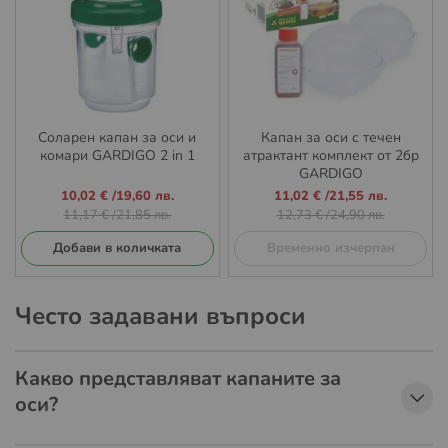
Соларен капан за оси и
Капан за оси с течен
комари GARDIGO 2 in 1
атрактант комплект от 2бр
GARDIGO
Промо
Промо
10,02 €
/
19,60 лв.
11,02 €
/
21,55 лв.
цена
цена
11,17 €
/
21,85 лв.
12,73 €
/
24,90 лв.
Добави в количката
Временно изчерпан
Често задавани въпроси
Какво представляват капаните за
оси?