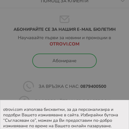
ПОМОЩ ЗА КЛИЕНТИ
АБОНИРАЙТЕ СЕ ЗА НАШИЯ E-MAIL БЮЛЕТИН
Научавайте първи за новини и промоции в
OTROVI.COM
Абониране
ЗА ВРЪЗКА С НАС:
0879400500
ПОСЛЕДВАЙТЕ НИ ВЪВ
FACEBOOK
otrovi.com използва бисквитки, за да персонализира и
подобри Вашето изживяване в сайта. Избирайки бутона
НАМЕРЕТЕ
НАШИЯТ МАГАЗИН
“Съгласявам се”, можем да Ви предоставим по-добро
изживяване по време на Вашето онлайн пазаруване.