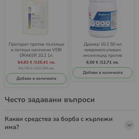
Препарат против пълзящи
Дракер 10.2 50 мл
и летящи насекоми VEBI
микрокапсулиран
DRAKER 10.2 1л.
инсектицид против
хлебарки, мравки, комари,
Промо
64,63 €
/
126,41 лв.
6,50 €
/
12,71 лв.
мухи, бълхи и кърлежи
цена
80,78 €
/
157,99 лв.
Добави в количката
Добави в количката
Често задавани въпроси
Какви средства за борба с кърлежи
има?