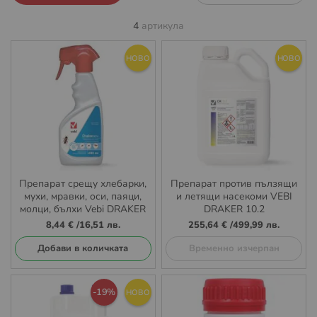
4
артикула
НОВО
НОВО
Препарат срещу хлебарки,
Препарат против пълзящи
мухи, мравки, оси, паяци,
и летящи насекоми VEBI
молци, бълхи Vebi DRAKER
DRAKER 10.2
RTU 400ml
8,44 €
/
16,51 лв.
255,64 €
/
499,99 лв.
Добави в количката
Временно изчерпан
-19%
НОВО