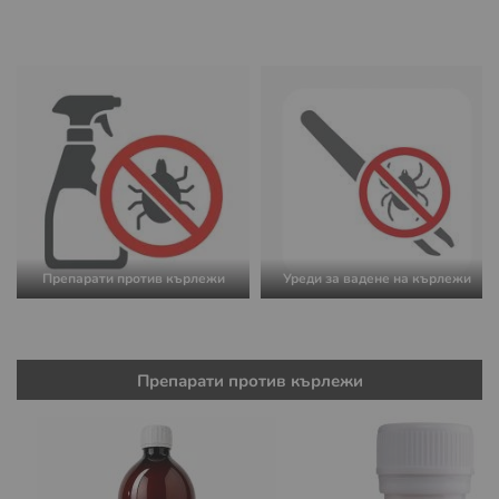
Препарати против кърлежи
Уреди за вадене на кърлежи
Препарати против кърлежи