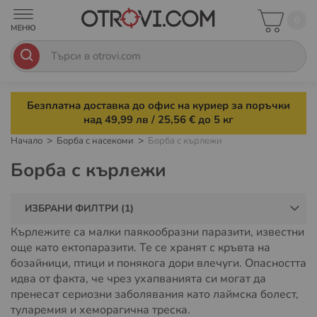
0
Безплатна доставка до офис на куриер за поръчки
над 49,99 лв / 25,56 € до 5 кг
Начало
Борба с насекоми
Борба с кърлежи
Борба с кърлежи
Средства за борба с кърлежи
ИЗБРАНИ ФИЛТРИ
Кърлежите са малки паякообразни паразити, известни
още като ектопаразити. Те се хранят с кръвта на
бозайници, птици и понякога дори влечуги. Опасността
идва от факта, че чрез ухапванията си могат да
пренесат сериозни заболявания като лаймска болест,
туларемия и хеморагична треска.