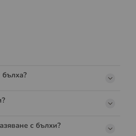
 бълха?
и?
азяване с бълхи?