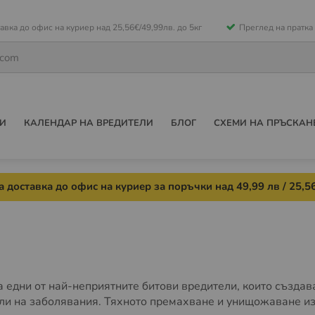
е
авка до офис на куриер над 25,56€/49,99лв. до 5кг
Преглед на пратка
ето
И
КАЛЕНДАР НА ВРЕДИТЕЛИ
БЛОГ
СХЕМИ НА ПРЪСКАН
 доставка до офис на куриер за поръчки над 49,99 лв / 25,56
а едни от най-неприятните битови вредители, които създав
ли на заболявания. Тяхното премахване и унищожаване из