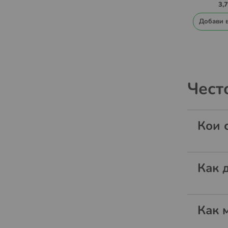
MI
3,
Добави 
Чест
Кои 
Как 
Как 