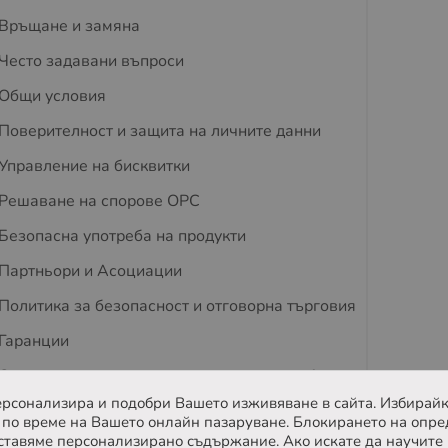
Връщане и замяна
Често задавани въпроси
Общи условия
Поверителност и защита на личните данни
Управление на бисквитки
Решаване на спорове OPC
Безопасна употреба на продукти
Партньори и Асоциации
Политика за безопасност и отговорна търговия
Гаранции
Съвети за защита на деца и домашни любимци
 персонализира и подобри Вашето изживяване в сайта. Избирайк
Отзиви
по време на Вашето онлайн пазаруване. Блокирането на опре
ставяме персонализирано съдържание. Ако искате да научите 