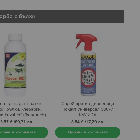
орба с бълхи
н препарат против
Спрей против дървеници
ри, бълхи, хлебарки,
Нокаут Универсал 500мл
и Foval EC (Фовал ЕК)
KWIZDA
1л.
5,87 €
/
89,71 лв.
8,84 €
/
17,29 лв.
бави в количката
Добави в количката