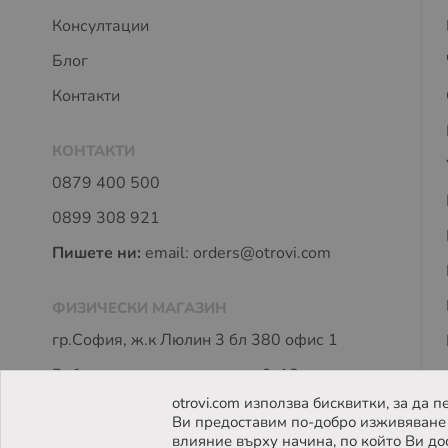
Консултации
Блог
Контакти
КОНТАКТИ
0879 400 500
0899 308 921
Пишете ни:
email:
orders@otrovi.com
ФИЗИЧЕСКИ МАГАЗИН
гр.София, ж.к Люлин 3 бл 380 офис 1
Работно време: пон - петък 9-18 часа
otrovi.com използва бисквитки, за да
Ви предоставим по-добро изживяване 
влияние върху начина, по който Ви до