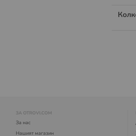
Колк
ЗА OTROVI.COM
За нас
Нашият магазин