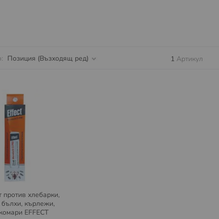
о
1
Артикул
 против хлебарки,
 бълхи, кърлежи,
 комари EFFECT