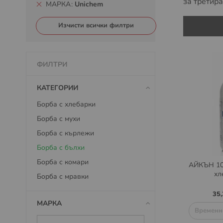
за третира
МАРКА
Unichem
Изчисти всички филтри
ФИЛТРИ
КАТЕГОРИИ
Борба с хлебарки
Борба с мухи
Борба с кърлежи
Борба с бълхи
Борба с комари
АЙКЪН 10
хл
Борба с мравки
35,
МАРКА
Временн