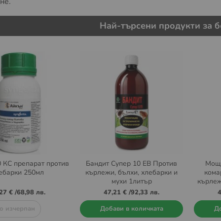
не.
Най-търсени продукти за б
 КС препарат против
Бандит Супер 10 ЕВ Против
Моще
ебарки 250мл
кърлежи, бълхи, хлебарки и
кома
мухи 1литър
кърлеж
27 €
/
68,98 лв.
47,21 €
/
92,33 лв.
4
о изчерпан
Добави в количката
До