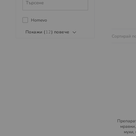
Homevo
Покажи (
12
) повече
Сортирай п
Препарат
мравки,
мухи,