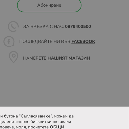
Абониране
ЗА ВРЪЗКА С НАС:
0879400500
ПОСЛЕДВАЙТЕ НИ ВЪВ
FACEBOOK
НАМЕРЕТЕ
НАШИЯТ МАГАЗИН
и бутона “Съгласявам се”, можем да
делени типове бисквитки ще окаже
повече, моля, прочетете
ОБЩИ