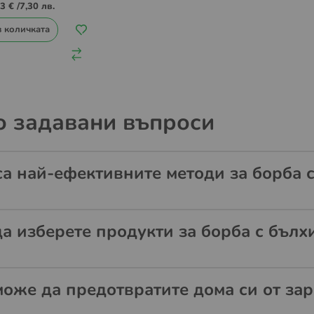
CROTECH CS
73 €
/
7,30 лв.
в количката
о задавани въпроси
са най-ефективните методи за борба с
да изберете продукти за борба с бълх
може да предотвратите дома си от зар