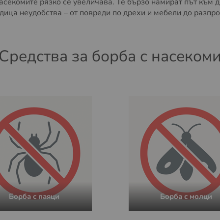
асекомите рязко се увеличава. Те бързо намират път към д
дица неудобства – от повреди по дрехи и мебели до разпр
Средства за борба с насеком
Борба с паяци
Борба с молци