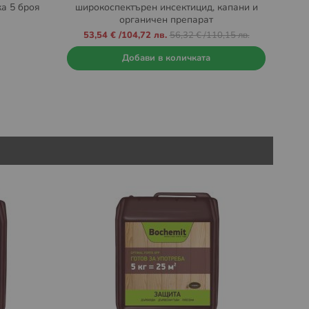
а 5 броя
широкоспектърен инсектицид, капани и
органичен препарат
Промо
53,54 €
/
104,72 лв.
56,32 €
/
110,15 лв.
цена
Добави в количката
Вре