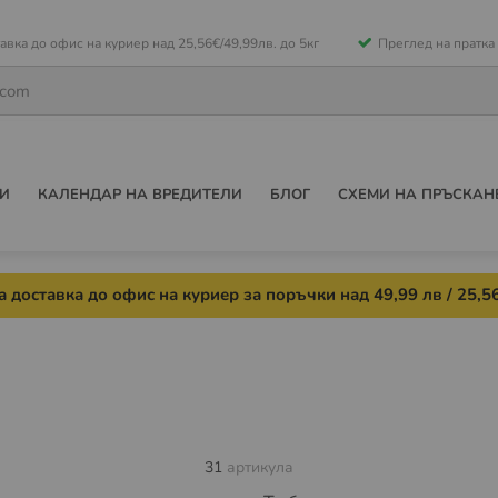
е
авка до офис на куриер над 25,56€/49,99лв. до 5кг
Преглед на пратка
ето
И
КАЛЕНДАР НА ВРЕДИТЕЛИ
БЛОГ
СХЕМИ НА ПРЪСКАН
 доставка до офис на куриер за поръчки над 49,99 лв / 25,56
31
артикула