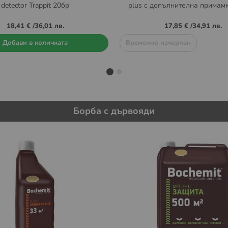
detector Trappit 20бр
plus с допълнителна примамк
18,41 €
/
36,01 лв.
17,85 €
/
34,91 лв.
Добави в количката
Временно изчерпан
Борба с дървояди