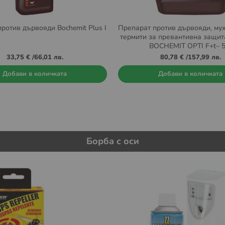
ротив дървояди Bochemit Plus I
Препарат против дървояди, мух
термити за превантивна защит
BOCHEMIT OPTI F+t– 5
33,75 €
/
66,01 лв.
80,78 €
/
157,99 лв.
Добави в количката
Добави в количката
Борба с оси