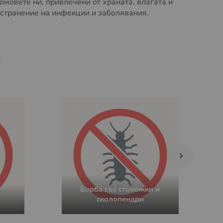
омовете ни, привлечени от храната, влагата и
остранение на инфекции и заболявания.
и
Борба със стоножки и
сколопендри