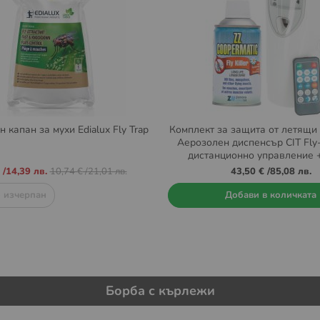
 капан за мухи Edialux Fly Trap
Комплект за защита от летящи
Аерозолен диспенсър CIT Fly-
дистанционно управление 
пълнител ZZ Coopermatic 
/
14,39 лв.
10,74 €
/
21,01 лв.
43,50 €
/
85,08 лв.
 изчерпан
Добави в количката
Борба с кърлежи