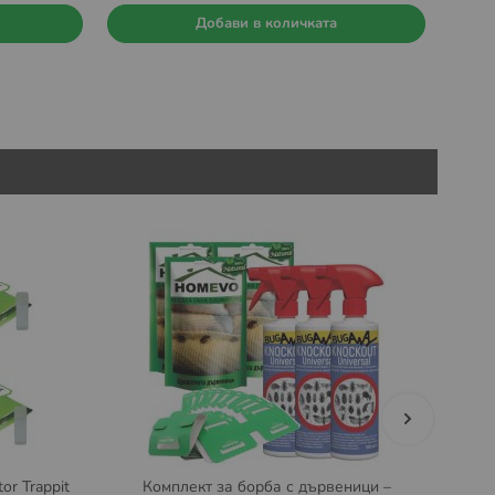
Добави в количката
or Trappit
Комплект за борба с дървеници –
Кап