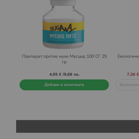
Препарат против мухи Мусцид 100 СГ 25
Екологичен
гр
Промо
4,95 €
/
9,68 лв.
7,36 €
цена
Добави в количката
Временно