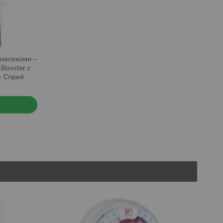
 насекоми –
Booster с
+ Спрей
250 ml