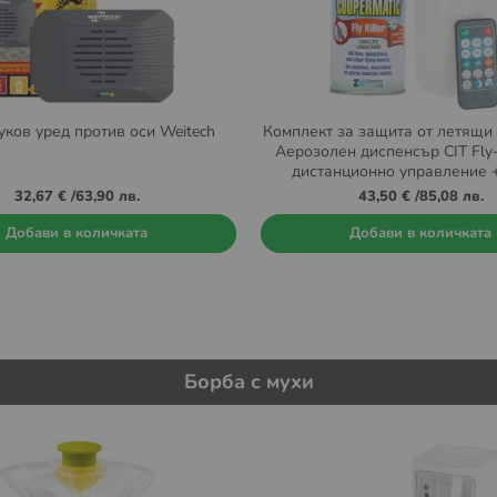
уков уред против оси Weitech
Комплект за защита от летящи
Аерозолен диспенсър CIT Fly-
дистанционно управление 
пълнител ZZ Coopermatic 
32,67 €
/
63,90 лв.
43,50 €
/
85,08 лв.
Добави в количката
Добави в количката
Борба с мухи