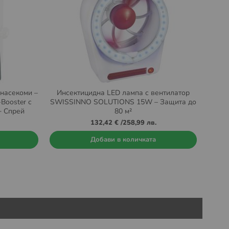
 насекоми –
Инсектицидна LED лампа с вентилатор
Booster с
SWISSINNO SOLUTIONS 15W – Защита до
+ Спрей
80 м²
250 ml
132,42 €
/
258,99 лв.
Добави в количката