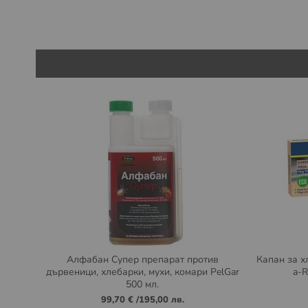
Алфабан Супер препарат против
Капан за х
дървеници, хлебарки, мухи, комари PelGar
a-R
500 мл.
99,70 €
/
195,00 лв.