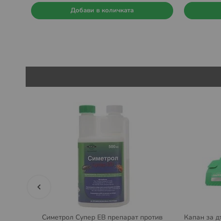
Добави в количката
4-ри
Симетрол Супер ЕВ препарат против
Капан за д