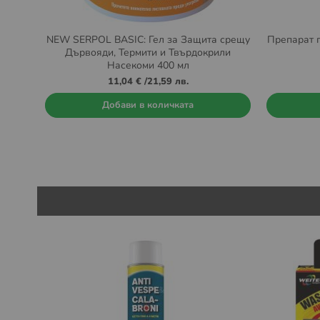
NEW SERPOL BASIC: Гел за Защита срещу
Препарат п
Дървояди, Термити и Твърдокрили
Насекоми 400 мл
11,04 €
/
21,59 лв.
Добави в количката