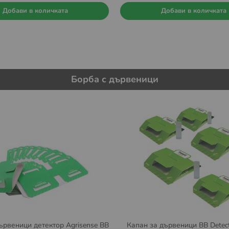
Добави в количката
Добави в количката
Борба с дървеници
ървеници детектор Agrisense BB
Капан за дървеници BB Detect