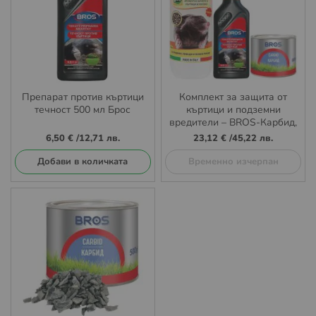
Препарат против къртици
Комплект за защита от
течност 500 мл Брос
къртици и подземни
вредители – BROS-Карбид,
BROS Течен препарат и
6,50 €
/
12,71 лв.
23,12 €
/
45,22 лв.
Mondo Verde Talpa Raus
Добави в количката
Временно изчерпан