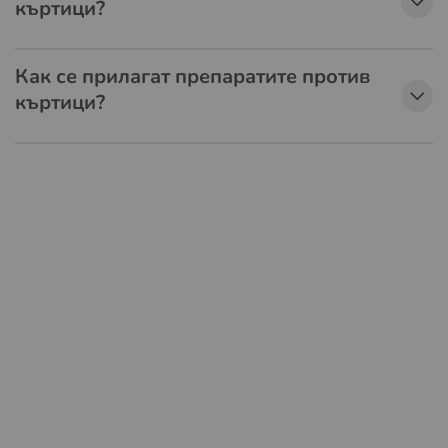
къртици?
Как се прилагат препаратите против
къртици?