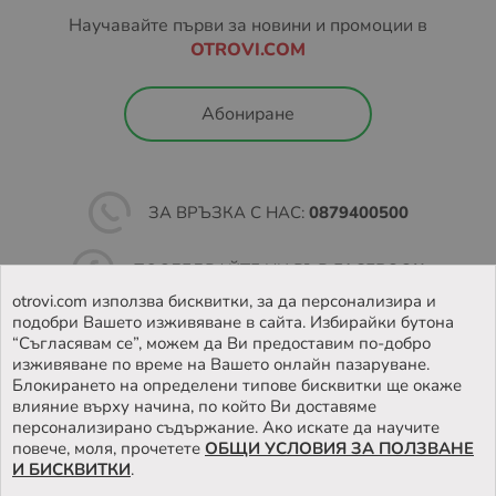
Научавайте първи за новини и промоции в
OTROVI.COM
Абониране
ЗА ВРЪЗКА С НАС:
0879400500
ПОСЛЕДВАЙТЕ НИ ВЪВ
FACEBOOK
otrovi.com използва бисквитки, за да персонализира и
подобри Вашето изживяване в сайта. Избирайки бутона
НАМЕРЕТЕ
НАШИЯТ МАГАЗИН
“Съгласявам се”, можем да Ви предоставим по-добро
изживяване по време на Вашето онлайн пазаруване.
Блокирането на определени типове бисквитки ще окаже
влияние върху начина, по който Ви доставяме
персонализирано съдържание. Ако искате да научите
повече, моля, прочетете
ОБЩИ УСЛОВИЯ ЗА ПОЛЗВАНЕ
И БИСКВИТКИ
.