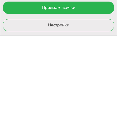
Приемам всички
© 2026 Otrovi.com. Всички права запазени ™ |
Карта на сайта
Онлайн магазин
Настройки
от