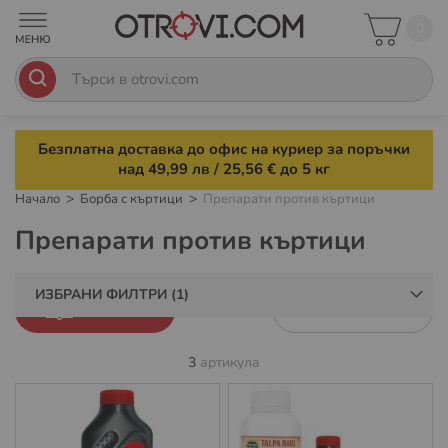
0
Безплатна доставка до офис на куриер за поръчки
над 49,99 лв / 25,56 € до 5 кг
Начало
Борба с къртици
Препарати против къртици
Препарати против къртици
ИЗБРАНИ ФИЛТРИ
ФИЛТРИ
3
артикула