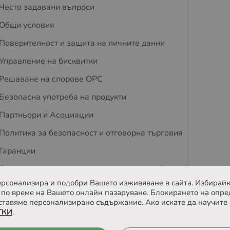
Често задавани въпроси
Общи условия
Поверителност и защита на личните данни
Управление на бисквитки
Решаване на спорове OPC
Безопасна употреба на продукти
Партньори и Асоциации
Политика за безопасност и отговорна търговия
Гаранции
Съвети за защита на деца и домашни любимци
 персонализира и подобри Вашето изживяване в сайта. Избирайк
Отзиви
по време на Вашето онлайн пазаруване. Блокирането на опре
ставяме персонализирано съдържание. Ако искате да научите 
ТКИ
.