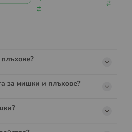
и плъхове?
та за мишки и плъхове?
шки?