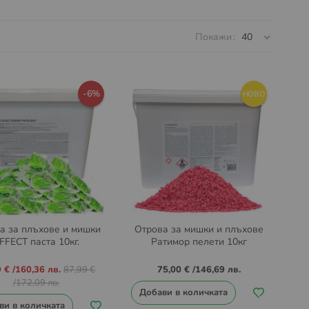
Покажи
-6%
НОВО
а за плъхове и мишки
Отрова за мишки и плъхове
FFECT паста 10кг.
Ратимор пелети 10кг
о
9 €
/
160,36 лв.
87,99 €
75,00 €
/
146,69 лв.
/
172,09 лв.
Добави в количката
ви в количката