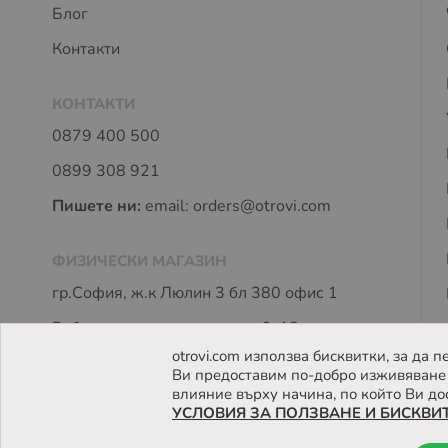
Блог
Контакти
КОНТАКТИ
0879 400 500
0899 308 921
Пишете ни:
email:
orders@otrovi.com
ФИЗИЧЕСКИ МАГАЗИН
гр.София, ж.к Люлин 3 бл 380 офис 1
Работно време: пон - петък 9-18 часа
otrovi.com използва бисквитки, за да
Ви предоставим по-добро изживяване 
влияние върху начина, по който Ви до
УСЛОВИЯ ЗА ПОЛЗВАНЕ И БИСКВИ