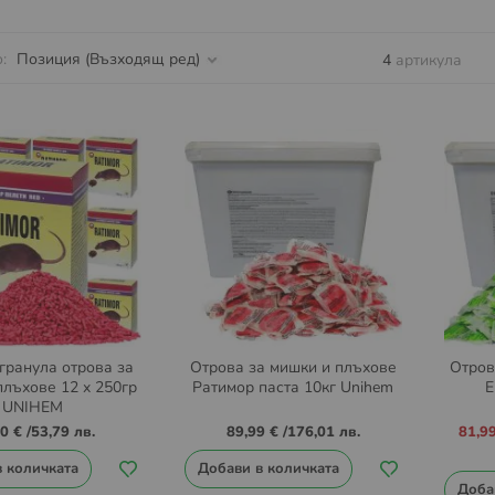
о
4
артикула
гранула отрова за
Отрова за мишки и плъхове
Отров
плъхове 12 x 250гр
Ратимор паста 10кг Unihem
E
UNIHEM
Пром
50 €
/
53,79 лв.
89,99 €
/
176,01 лв.
81,9
цена
в количката
Добави в количката
Доба