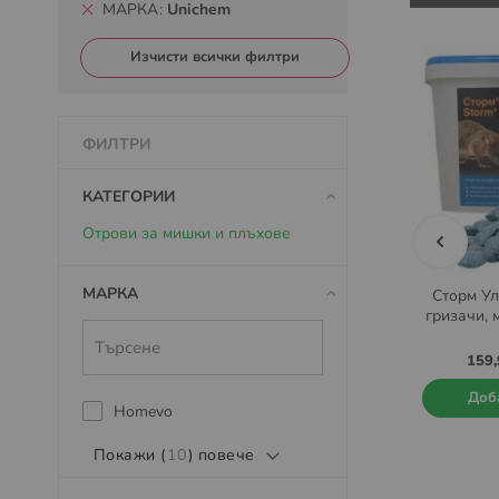
МАРКА
Unichem
Изчисти всички филтри
ФИЛТРИ
КАТЕГОРИИ
Отрови за мишки и плъхове
МАРКА
Отрова за мишки и плъхове
Сторм Ул
Ратимор пелети 10кг
гризачи, 
75,00 €
/
146,69 лв.
159,
Добави в количката
Доб
Homevo
Покажи (
10
) повече