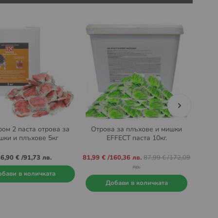
ом 2 паста отрова за
Отрова за плъхове и мишки
Отр
шки и плъхове 5кг
EFFECT паста 10кг.
Промо
6,90 €
/
91,73 лв.
81,99 €
/
160,36 лв.
87,99 €
/
172,09
цена
лв.
бави в количката
Добави в количката