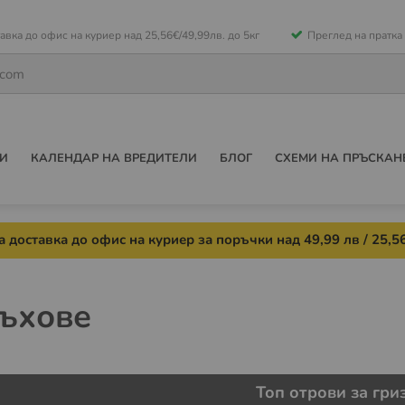
е
авка до офис на куриер над 25,56€/49,99лв. до 5кг
Преглед на пратка
ето
И
КАЛЕНДАР НА ВРЕДИТЕЛИ
БЛОГ
СХЕМИ НА ПРЪСКАН
 доставка до офис на куриер за поръчки над 49,99 лв / 25,56
лъхове
Топ отрови за гри