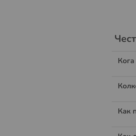
Чест
Кога
Колк
Как 