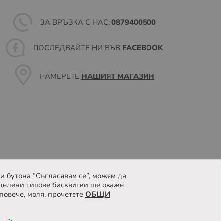
ЗА ВРЪЗКА С НАС:
0879400500
ПОСЛЕДВАЙТЕ НИ ВЪВ
FACEBOOK
НАМЕРЕТЕ
НАШИЯТ МАГАЗИН
и бутона “Съгласявам се”, можем да
делени типове бисквитки ще окаже
повече, моля, прочетете
ОБЩИ