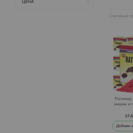
ЦЕНА
Сортирай п
Ратимор 
мишки и 
27,
Добави 