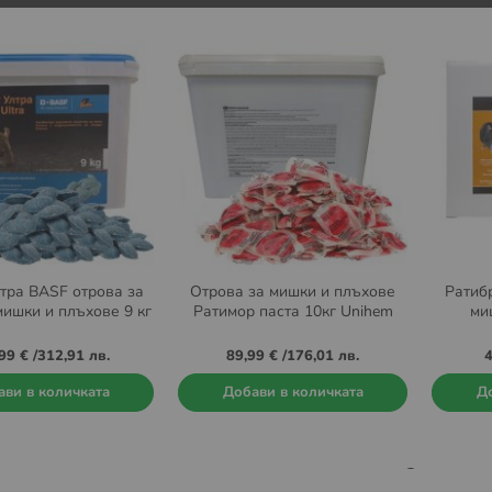
тра BASF отрова за
Отрова за мишки и плъхове
Ратибр
мишки и плъхове 9 кг
Ратимор паста 10кг Unihem
ми
99 €
/
312,91 лв.
89,99 €
/
176,01 лв.
4
ави в количката
Добави в количката
До